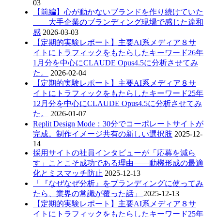
03
【前編】心が動かないブランドを作り続けていた
――大手企業のブランディング現場で感じた違和
感
2026-03-03
【定期的実験レポート】主要AI系メディア８サ
イトにトラフィックをもたらしたキーワード26年
1月分を中心にCLAUDE Opus4.5に分析させてみ
た。
2026-02-04
【定期的実験レポート】主要AI系メディア８サ
イトにトラフィックをもたらしたキーワード25年
12月分を中心にCLAUDE Opus4.5に分析させてみ
た。
2026-01-07
Replit Design Mode：30分でコーポレートサイトが
完成。制作イメージ共有の新しい選択肢
2025-12-
14
採用サイトの社員インタビューが「応募を減ら
す」ことこそ成功である理由――動機形成の最適
化とミスマッチ防止
2025-12-13
「『なぜなぜ分析』をブランディングに使ってみ
たら、業界の常識が覆った話」
2025-12-13
【定期的実験レポート】主要AI系メディア８サ
イトにトラフィックをもたらしたキーワード25年