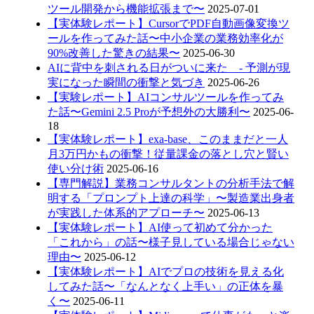
ツール開発から機能拡張まで〜
2025-07-01
【実体験レポート】CursorでPDF自動画像変換ツ
ールを作ってみた話〜中小企業の業務効率化が
90%改善した驚きの結果〜
2025-06-30
AIに背中を刺される日がついに来た - 予測が現
実になった瞬間の衝撃と気づき
2025-06-26
【実験レポート】AIコンサルツールを作ってみ
た話〜Gemini 2.5 Proが予想外の大勝利〜
2025-06-
18
【実体験レポート】exa-base、このままだと一人
月3万円かもの衝撃！従量課金の落とし穴と賢い
使い分け術
2025-06-16
【専門解説】業務コンサルタントの分析手法で解
明する「プロンプト上達の科学」〜製造業出身者
が実践した体系的アプローチ〜
2025-06-13
【実体験レポート】AI使って初めて分かった
「これから」の話〜様子見している場合じゃない
理由〜
2025-06-12
【実体験レポート】AIでプロの技術を見える化
してみた話〜「なんとなく上手い」の正体を暴
く〜
2025-06-11