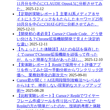
11月分を中心にCLAUDE Opus4.5に分析させてみ
た。
2025-12-12
【定期的実験レポート】主要AI系メディア８サ
イトにトラフィックをもたらしたキーワード25年
10月分を中心にCHAT-GPTに分析させてみた。
2025-12-11
【開発初心者必見】CursorとClaude Code、どう使
い分ける？Chrome拡張機能開発で見えた決定的
な違い
2025-12-11
【ちょっとした体験談】AIとの会話を保存した
くてcursorでChrome拡張機能を頑張って作った
が、もっと簡単な方法があった話し。
2025-12-10
【実体験レポート】Replitで採用サイト評価アプ
リを作ってみた話〜手動分析からワンクリック評
価へ、業務効率化の新次元〜
2025-09-01
Cursor君が聞く！AI活用段階別攻略法〜レベル0
から3まで、挫折しない現実的なステップアップ
術〜
2025-08-28
【比較実験レポート】CursorとReplitでワイヤー
フレーム作成ツールを作り比べてみた〜なぜ
Replitの方が簡単だったのか、技術的考察と体験