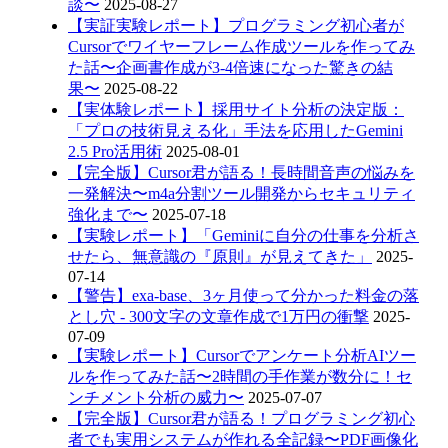
談〜
2025-08-27
【実証実験レポート】プログラミング初心者が
Cursorでワイヤーフレーム作成ツールを作ってみ
た話〜企画書作成が3-4倍速になった驚きの結
果〜
2025-08-22
【実体験レポート】採用サイト分析の決定版：
「プロの技術見える化」手法を応用したGemini
2.5 Pro活用術
2025-08-01
【完全版】Cursor君が語る！長時間音声の悩みを
一発解決〜m4a分割ツール開発からセキュリティ
強化まで〜
2025-07-18
【実験レポート】「Geminiに自分の仕事を分析さ
せたら、無意識の『原則』が見えてきた」
2025-
07-14
【警告】exa-base、3ヶ月使って分かった料金の落
とし穴 - 300文字の文章作成で1万円の衝撃
2025-
07-09
【実験レポート】Cursorでアンケート分析AIツー
ルを作ってみた話〜2時間の手作業が数分に！セ
ンチメント分析の威力〜
2025-07-07
【完全版】Cursor君が語る！プログラミング初心
者でも実用システムが作れる全記録〜PDF画像化