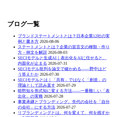
ブログ一覧
ブランドステートメントとは？日本企業12社の実
例と書き方
2026-08-06
ステートメントとは？企業の宣言文の種類・作り
方・例文を解説
2026-08-03
SECIモデルと生成AI｜表出化をAIに任せると、
内面化が止まる
2026-07-31
SECIモデル批判を論文で確かめる——野中はど
う答えたか
2026-07-30
SECIモデルとは｜「共有」ではなく「創造」の
理論として読み直す
2026-07-29
暗黙知を形式知に変える方法——一番難しい「表
出化」の実務
2026-07-28
事業承継とブランディング。先代の会社を「自分
の会社」にする方法
2026-07-27
リブランディングとは。何を変えて、何を残すか