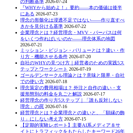
の判断基準
2026-07-24
『WHYから始めよ！』要約——本の価値は後半
にある
2026-07-23
理念の形骸化は浸透不足ではない——作り直すべ
きかを見分ける基準
2026-07-22
企業理念とは？経営理念・MVV・パーパスは何
をいくつ作ればいいのか——理念体系の地図
2026-07-21
ミッション・ビジョン・バリューとは？違い・作
り方・機能させる条件
2026-07-20
自社のWHYの見つけ方｜経営者のための実践5ス
テップとワークシート
2026-07-19
ゴールデンサークル理論とは？意味と限界・自社
での使い方
2026-07-18
理念策定の費用相場は？ 外注と自作の違い・支
援形態別の料金を丸ごと解説
2026-07-17
経営理念の作り方5ステップ｜「誰も反対しない
理念」の罠
2026-07-16
経営理念とは？企業理念との違いと、「額縁の飾
り」にしない考え方
2026-07-15
【定期的実験レポート】主要AI系メディア８サ
イトにトラフィックをもたらしたキーワード26年