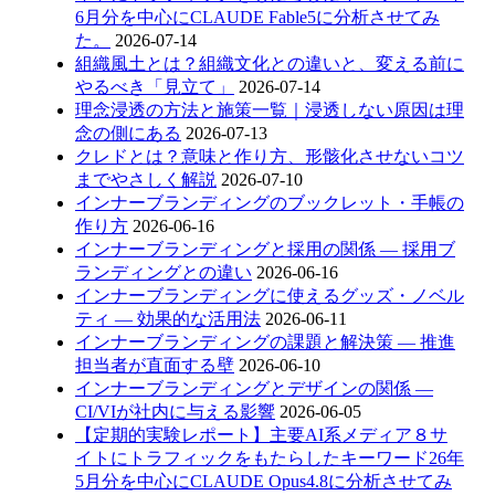
6月分を中心にCLAUDE Fable5に分析させてみ
た。
2026-07-14
組織風土とは？組織文化との違いと、変える前に
やるべき「見立て」
2026-07-14
理念浸透の方法と施策一覧｜浸透しない原因は理
念の側にある
2026-07-13
クレドとは？意味と作り方、形骸化させないコツ
までやさしく解説
2026-07-10
インナーブランディングのブックレット・手帳の
作り方
2026-06-16
インナーブランディングと採用の関係 — 採用ブ
ランディングとの違い
2026-06-16
インナーブランディングに使えるグッズ・ノベル
ティ — 効果的な活用法
2026-06-11
インナーブランディングの課題と解決策 — 推進
担当者が直面する壁
2026-06-10
インナーブランディングとデザインの関係 —
CI/VIが社内に与える影響
2026-06-05
【定期的実験レポート】主要AI系メディア８サ
イトにトラフィックをもたらしたキーワード26年
5月分を中心にCLAUDE Opus4.8に分析させてみ