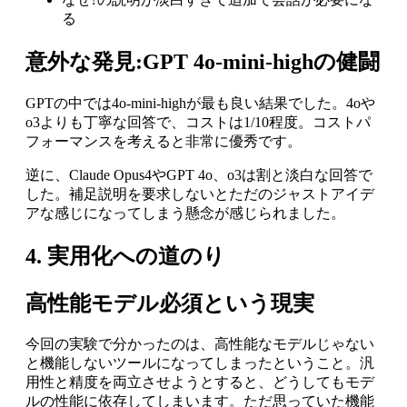
る
意外な発見:GPT 4o-mini-highの健闘
GPTの中では4o-mini-highが最も良い結果でした。4oや
o3よりも丁寧な回答で、コストは1/10程度。コストパ
フォーマンスを考えると非常に優秀です。
逆に、Claude Opus4やGPT 4o、o3は割と淡白な回答で
した。補足説明を要求しないとただのジャストアイデ
アな感じになってしまう懸念が感じられました。
4. 実用化への道のり
高性能モデル必須という現実
今回の実験で分かったのは、高性能なモデルじゃない
と機能しないツールになってしまったということ。汎
用性と精度を両立させようとすると、どうしてもモデ
ルの性能に依存してしまいます。ただ思っていた機能