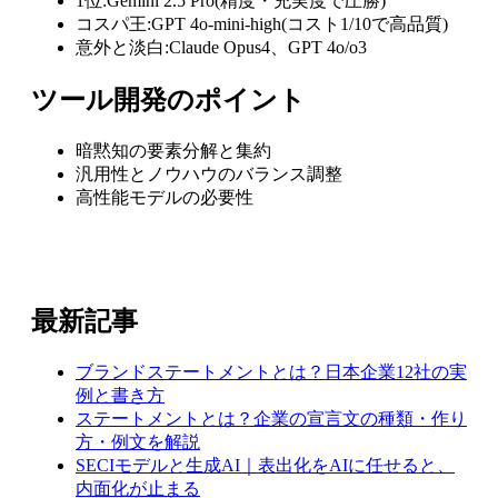
1位:Gemini 2.5 Pro(精度・充実度で圧勝)
コスパ王:GPT 4o-mini-high(コスト1/10で高品質)
意外と淡白:Claude Opus4、GPT 4o/o3
ツール開発のポイント
暗黙知の要素分解と集約
汎用性とノウハウのバランス調整
高性能モデルの必要性
最新記事
ブランドステートメントとは？日本企業12社の実
例と書き方
ステートメントとは？企業の宣言文の種類・作り
方・例文を解説
SECIモデルと生成AI｜表出化をAIに任せると、
内面化が止まる