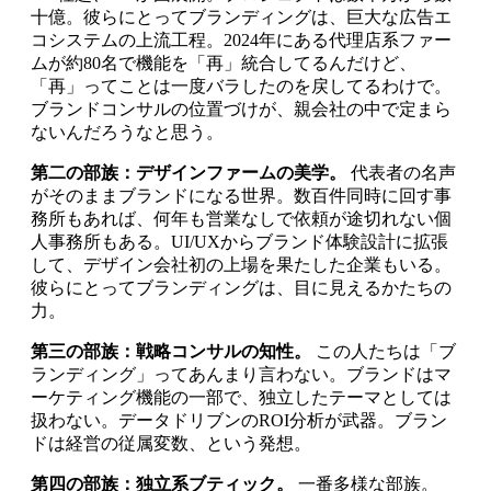
十億。彼らにとってブランディングは、巨大な広告エ
コシステムの上流工程。2024年にある代理店系ファー
ムが約80名で機能を「再」統合してるんだけど、
「再」ってことは一度バラしたのを戻してるわけで。
ブランドコンサルの位置づけが、親会社の中で定まら
ないんだろうなと思う。
第二の部族：デザインファームの美学。
代表者の名声
がそのままブランドになる世界。数百件同時に回す事
務所もあれば、何年も営業なしで依頼が途切れない個
人事務所もある。UI/UXからブランド体験設計に拡張
して、デザイン会社初の上場を果たした企業もいる。
彼らにとってブランディングは、目に見えるかたちの
力。
第三の部族：戦略コンサルの知性。
この人たちは「ブ
ランディング」ってあんまり言わない。ブランドはマ
ーケティング機能の一部で、独立したテーマとしては
扱わない。データドリブンのROI分析が武器。ブラン
ドは経営の従属変数、という発想。
第四の部族：独立系ブティック。
一番多様な部族。