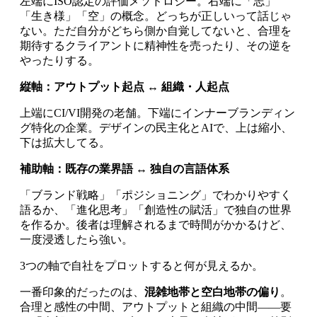
左端にISO認定の評価メソドロジー。右端に「志」
「生き様」「空」の概念。どっちが正しいって話じゃ
ない。ただ自分がどちら側か自覚してないと、合理を
期待するクライアントに精神性を売ったり、その逆を
やったりする。
縦軸：アウトプット起点 ↔ 組織・人起点
上端にCI/VI開発の老舗。下端にインナーブランディン
グ特化の企業。デザインの民主化とAIで、上は縮小、
下は拡大してる。
補助軸：既存の業界語 ↔ 独自の言語体系
「ブランド戦略」「ポジショニング」でわかりやすく
語るか、「進化思考」「創造性の賦活」で独自の世界
を作るか。後者は理解されるまで時間がかかるけど、
一度浸透したら強い。
3つの軸で自社をプロットすると何が見えるか。
一番印象的だったのは、
混雑地帯と空白地帯の偏り
。
合理と感性の中間、アウトプットと組織の中間——要