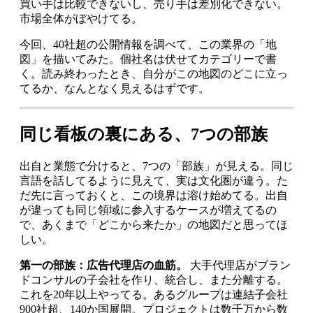
買い手は比較できないし、売り手は差別化できない。
市場全体がぼやけてる。
今回、40社超の公開情報を調べて、この業界の「地
図」を描いてみた。個社名は伏せてカテゴリーで書
く。読み終わったとき、自分がこの地図のどこに立っ
てるか、なんとなく見えるはずです。
同じ看板の裏にある、7つの部族
出自と業態で分けると、7つの「部族」が見える。同じ
言語を話してるように見えて、実は文化圏が違う。た
だ先に言っておくと、この境界は溶け始めてる。出自
が違っても同じ領域に参入するケースが増えてるの
で、あくまで「どこから来たか」の地図だと思ってほ
しい。
第一の部族：広告代理店の血筋。
大手代理店がブラン
ドコンサルの子会社を作り、統合し、また分離する。
これを20年以上やってる。あるグループは連結子会社
900社超、140か国展開。プロジェクトは数千万から数