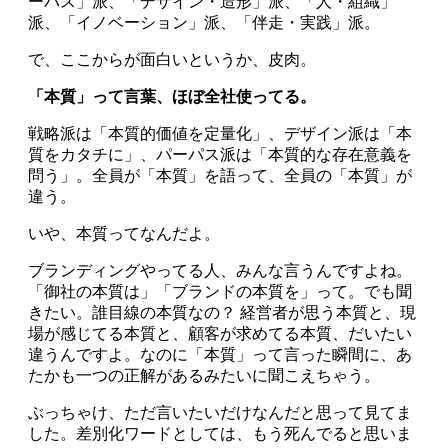
ーパス」派、「デザイン・造形」派、「人・組織」
派、「イノベーション」派、「伴走・実践」派。
で、ここからが面白いというか、皮肉。
「本質」って言葉、ほぼ全社使ってる。
戦略派は「本質的価値を定量化」、デザイン派は「本
質をカタチに」、パーパス派は「本質的な存在意義を
問う」。全員が「本質」を語って、全員の「本質」が
違う。
いや、本質ってなんだよ。
ブランディングやってる人、みんな言うんですよね。
「御社の本質は」「ブランドの本質を」って。でも聞
きたい。誰目線の本質なの？ 経営者が思う本質と、現
場が感じてる本質と、顧客が求めてる本質、だいたい
違うんですよ。なのに「本質」って言った瞬間に、あ
たかも一つの正解があるみたいに聞こえちゃう。
ぶっちゃけ、ただ言いたいだけなんだと思って見てま
した。差別化ワードとしては、もう死んでると思いま