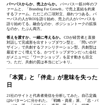
パーパスからか、売上からか。
パーパス一筋10年のフ
ァームと、「Branding For Growth」で売上直結を約束
するファーム。ただこの二項対立、崩れつつある。パ
ーパスの人がROIを語り始め、売上の人がパーパスを
語り始めてる。融合なのか、ポジショントークの拡張
なのか。たぶん両方。
答えを渡すか、一緒に考えるか。
CDが経営者と直接
対話して完成形を出すトップダウン型と、「問いのデ
ザイン」で共創するファシリテーション型。共創型は
最近すごく増えてる。かつてトップダウンだった会社
がメニューに「ワークショップ」を足す動きも目立
つ。ただ、共創の質は本当にピンキリ。
「本質」と「伴走」が意味を失った
日
21社のサイトと代表者発信を分析してみた。自己定義
は6パターンに分かれた。「戦略・資産」派、「志・パ