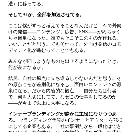
透）に移ってる。
そしてAIが、全部を加速させてる。
ここは僕がずっと考えてることなんだけど、AIで外向
けの発信——コンテンツ、広告、SNS——がめちゃく
ちゃ簡単になった。誰でもそこそこのものが作れる。
いいことだと思う。でもそれって、外向け発信のコモ
ディティ化が進むってことでもある。
みんなが同じようなものを出せるようになったとき、
何が差になるか。
結局、自社の原点に立ち返るしかないんだと思う。そ
の原点こそが差別化になるし、面白いコンテンツの源
泉になる。だから内省的な観点——自分たちは何者
で、何を大切にしてて、なぜこの仕事をしてるのか
——が今まで以上に大事になる。
インナーブランディングが静かに主役になりつつあ
る。
ブランディング予算のインナーとアウターを7対3
にしてる企業もある。一社の事例だから一般化はでき