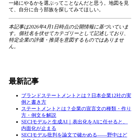
一緒にやるかを選ぶってことなんだと思う。地図を見
て、自分に合う部族を探してみてほしい。
本記事は2026年4月1日時点の公開情報に基づいていま
す。個社名を伏せてカテゴリーとして記述しており、
特定企業の評価・推奨を意図するものではありませ
ん。
最新記事
ブランドステートメントとは？日本企業12社の実
例と書き方
ステートメントとは？企業の宣言文の種類・作り
方・例文を解説
SECIモデルと生成AI｜表出化をAIに任せると、
内面化が止まる
SECIモデル批判を論文で確かめる——野中はど