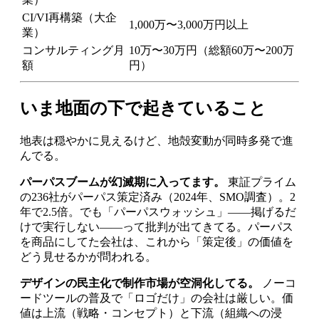
CI/VI再構築（大企
1,000万〜3,000万円以上
業）
コンサルティング月
10万〜30万円（総額60万〜200万
額
円）
いま地面の下で起きていること
地表は穏やかに見えるけど、地殻変動が同時多発で進
んでる。
パーパスブームが幻滅期に入ってます。
東証プライム
の236社がパーパス策定済み（2024年、SMO調査）。2
年で2.5倍。でも「パーパスウォッシュ」——掲げるだ
けで実行しない——って批判が出てきてる。パーパス
を商品にしてた会社は、これから「策定後」の価値を
どう見せるかが問われる。
デザインの民主化で制作市場が空洞化してる。
ノーコ
ードツールの普及で「ロゴだけ」の会社は厳しい。価
値は上流（戦略・コンセプト）と下流（組織への浸