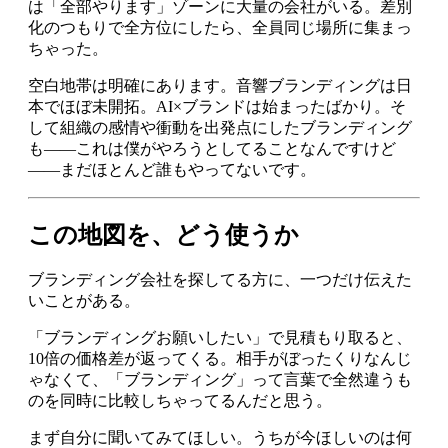
は「全部やります」ゾーンに大量の会社がいる。差別
化のつもりで全方位にしたら、全員同じ場所に集まっ
ちゃった。
空白地帯は明確にあります。音響ブランディングは日
本でほぼ未開拓。AI×ブランドは始まったばかり。そ
して組織の感情や衝動を出発点にしたブランディング
も——これは僕がやろうとしてることなんですけど
——まだほとんど誰もやってないです。
この地図を、どう使うか
ブランディング会社を探してる方に、一つだけ伝えた
いことがある。
「ブランディングお願いしたい」で見積もり取ると、
10倍の価格差が返ってくる。相手がぼったくりなんじ
ゃなくて、「ブランディング」って言葉で全然違うも
のを同時に比較しちゃってるんだと思う。
まず自分に聞いてみてほしい。うちが今ほしいのは何