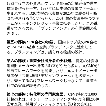
1983年設立の外資系がブランド価値の定量評価で世界
標準を作った一方、1987年に日本発の専業ファームが
生まれてる。D2C支援の代表格が2025年に親会社へ吸
収合併される予定だったり、200社超の実績を持つファ
ームがカーボンクレジット事業に転身したり。この跳
躍ができるのも、「ブランディング」の守備範囲の広
さゆえ。
第五の部族：PR会社の物語。
国内トップ級のPR会社
がESG/SDGs起点で企業ブランディングに進出して
る。ブランディングは、語られる物語の設計。
第六の部族：事業会社出身者の実戦知。
特定の外資系
消費財メーカー出身者の独立がやたら多い。元CMOが
独自フレームワークを開発したり、元大手メーカー出
身者が「共創型戦略デザインファーム」を名乗った
り。売ってるのはフレームワークじゃなくて、事業会
社での実戦経験そのもの。
第七の部族：特化型の専門家集団。
CI/VI特化で3,000
社超の老舗。インナーブランディング特化で年間200件
回す企業。採用ブランディングで社員3名の会社に