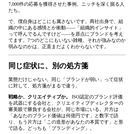
7,000件の応募を獲得させた事例。ニッチを深く掘る人
たち。
で、僕自身はどこにも属さないです。商社出身で、組
織の中にある感情とか衝動——「組織的インサイト」
って呼んでるんですけど——を原点にブランドを考え
てます。7つのどこにもいない雑種。それが強みなのか
弱みなのかは、正直まだよくわからないです。
同じ症状に、別の処方箋
業態だけじゃない。同じ「ブランドが弱い」って症状
に対して、処方箋がまるで違う。
戦略か、クリエイティブか。
ISO認定のブランド評価
を武器にする会社と、クリエイティブディレクターの
審美眼で勝負する会社が、同じ市場にいる。片方は
「あなたのブランド価値は何億円です」と数字で語
り、もう片方は「この造形があなたの本質です」と形
で語る。どっちも「ブランディング」。