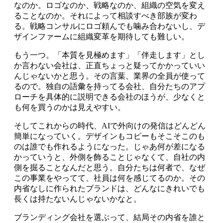
なのか。ロゴなのか、戦略なのか、組織の空気を変え
ることなのか。それによって相談すべき部族が変わ
る。戦略コンサルにロゴ頼んでも噛み合わないし、デ
ザインファームに組織変革を期待しても難しい。
もう一つ。「本質を見極めます」「伴走します」とし
か言わない会社は、正直ちょっと疑ってかかっていい
んじゃないかと思う。その言葉、業界の全員が使って
るので。独自の語彙を持ってる会社、自分たちのアプ
ローチを具体的に説明できる会社のほうが、少なくと
も何を買うのかは見えやすい。
そしてこれからの時代、AIで外向けの発信はどんどん
簡単になっていく。デザインもコピーもそこそこのも
のは誰でも作れるようになった。じゃあ何が差になる
かっていうと、外側を飾ることじゃなくて、自社の内
側を掘ることなんだと思う。自分たちは何者で、なぜ
この事業をやってて、社員は何を感じてるのか。その
内省なしに作られたブランドは、どんなにきれいでも
長くは持たないんじゃないかなと。
ブランディング会社を選ぶって、結局その内省を誰と