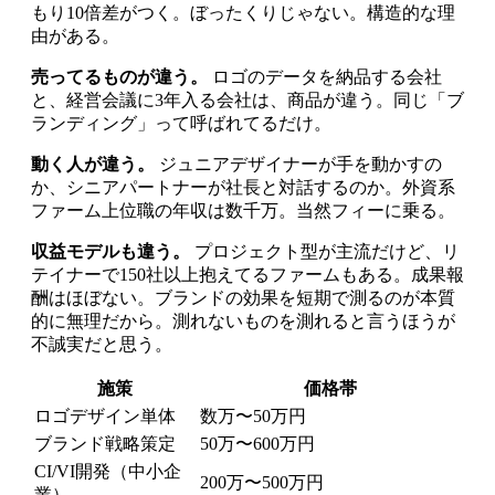
もり10倍差がつく。ぼったくりじゃない。構造的な理
由がある。
売ってるものが違う。
ロゴのデータを納品する会社
と、経営会議に3年入る会社は、商品が違う。同じ「ブ
ランディング」って呼ばれてるだけ。
動く人が違う。
ジュニアデザイナーが手を動かすの
か、シニアパートナーが社長と対話するのか。外資系
ファーム上位職の年収は数千万。当然フィーに乗る。
収益モデルも違う。
プロジェクト型が主流だけど、リ
テイナーで150社以上抱えてるファームもある。成果報
酬はほぼない。ブランドの効果を短期で測るのが本質
的に無理だから。測れないものを測れると言うほうが
不誠実だと思う。
施策
価格帯
ロゴデザイン単体
数万〜50万円
ブランド戦略策定
50万〜600万円
CI/VI開発（中小企
200万〜500万円
業）