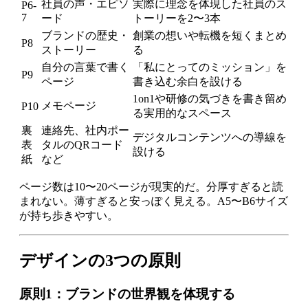
社員の声・エピソ
実際に理念を体現した社員のス
P6-
7
ード
トーリーを2〜3本
ブランドの歴史・
創業の想いや転機を短くまとめ
P8
ストーリー
る
自分の言葉で書く
「私にとってのミッション」を
P9
ページ
書き込む余白を設ける
1on1や研修の気づきを書き留め
メモページ
P10
る実用的なスペース
裏
連絡先、社内ポー
デジタルコンテンツへの導線を
表
タルのQRコード
設ける
紙
など
ページ数は10〜20ページが現実的だ。分厚すぎると読
まれない。薄すぎると安っぽく見える。A5〜B6サイズ
が持ち歩きやすい。
デザインの3つの原則
原則1：ブランドの世界観を体現する