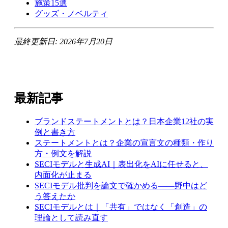
施策15選
グッズ・ノベルティ
最終更新日: 2026年7月20日
最新記事
ブランドステートメントとは？日本企業12社の実
例と書き方
ステートメントとは？企業の宣言文の種類・作り
方・例文を解説
SECIモデルと生成AI｜表出化をAIに任せると、
内面化が止まる
SECIモデル批判を論文で確かめる——野中はど
う答えたか
SECIモデルとは｜「共有」ではなく「創造」の
理論として読み直す