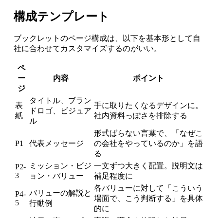
構成テンプレート
ブックレットのページ構成は、以下を基本形として自
社に合わせてカスタマイズするのがいい。
ペ
ー
内容
ポイント
ジ
タイトル、ブラン
表
手に取りたくなるデザインに。
ドロゴ、ビジュア
紙
社内資料っぽさを排除する
ル
形式ばらない言葉で、「なぜこ
P1
代表メッセージ
の会社をやっているのか」を語
る
ミッション・ビジ
一文ずつ大きく配置。説明文は
P2-
3
ョン・バリュー
補足程度に
各バリューに対して「こういう
バリューの解説と
P4-
場面で、こう判断する」を具体
5
行動例
的に