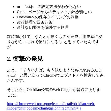
manifest.jsonの設定方法がわからない
Geminiページからのテキスト抽出が難しい
Obsidianへの保存タイミングの調整
改行処理で四苦八苦
余計なUI要素を除外する処理
数時間かけて、なんとか動くものが完成。達成感に浸
りながら「これで便利になる!」と思っていたんです
が...
2. 衝撃の発見
ふと、「そういえば、もう似たようなものがあるんじ
ゃ...?」と思い立ってChromeウェブストアを検索してみ
たんです。
そしたら、Obsidian公式のWeb Clipperが普通にありま
した。
https://chromewebstore.google.com/detail/obsidian-web-
clipper/cnjifjpddelmedmihgijeibhnjfabmlf?hl=ja