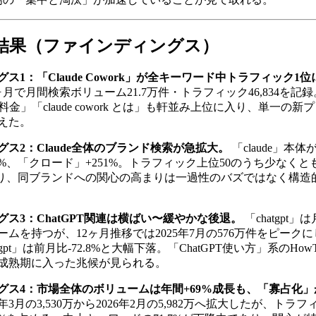
析結果（ファインディングス）
ス1：「Claude Cowork」が全キーワード中トラフィック1位
月で月間検索ボリューム21.7万件・トラフィック46,834を記録。
owork 料金」「claude cowork とは」も軒並み上位に入り、単
えた。
ス2：Claude全体のブランド検索が急拡大。
「claude」本体
441%、「クロード」+251%。トラフィック上位50のうち少なくと
連であり、同ブランドへの関心の高まりは一過性のバズではなく構
ス3：ChatGPT関連は横ばい〜緩やかな後退。
「chatgpt
ムを持つが、12ヶ月推移では2025年7月の576万件をピーク
pt」は前月比-72.8%と大幅下落。「ChatGPT使い方」系のHo
成熟期に入った兆候が見られる。
グス4：市場全体のボリュームは年間+69%成長も、「寡占化
年3月の3,530万から2026年2月の5,982万へ拡大したが、トラ