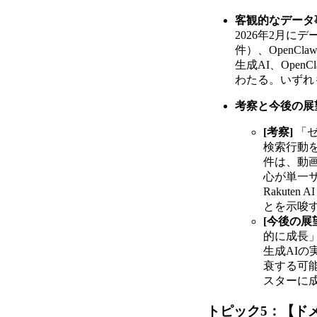
客観的なデータ
2026年2月にデ
件）、OpenClaw
生成AI、Open
わたる。いずれ
考察と今後の展
[考察]
「ゼ
検索行動を
件は、動画
心が単一
Rakut
とを示唆
[今後の展
的に成長」
生成AIの
衰する可能
スターに
トピック5：【ドメイ