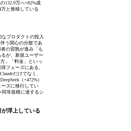
132.9万へ+82%成
554万と推移している
的なプロダクトの投入
に伴う関心の分散であ
利用者の習熟が進み「も
あるが、新規ユーザー
い方」「料金」といっ
獲得フェーズにある。
laudeだけでなく、
DeepSeek（+472%）
ェーズに移行してい
数〜同等規模に達するシ
何が浮上している