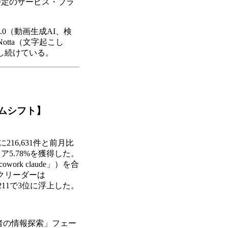
特定のサービス・ブラ
e 2.0（動画生成AI、検
、Notta（文字起こし
新し続けている。
イムシフト】
に216,631件と前月比
ア5.78%を獲得した。
owork claude」）を合
ックリーダーは
,211で3位に浮上した。
者の情報探索」フェー