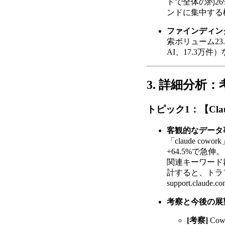
ドで全体の約2
ンドに集中する
ファインディン
索ボリューム23.5
AI、17.3
3. 詳細分析
トピック1：【Cl
客観的なデータ
「claude co
+64.5%で急
関連キーワード群（「c
計すると、トラフ
support.c
考察と今後の展
[考察]
Co