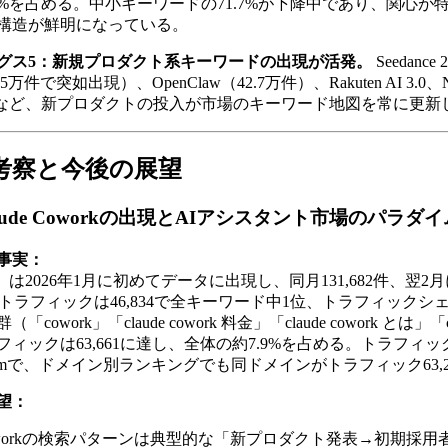
6%を占める。中小キーワードの71.7%が下降中であり、関心が
構造が鮮明になっている。
グス5：新規プロダクト系キーワードの出現が活発。
Seedanc
万件で突如出現）、OpenClaw（42.7万件）、Rakuten AI 3.0
万件）など、新プロダクトの投入が市場のキーワード地図を常に更
：考察と今後の展望
aude Coworkの出現とAIアシスタント市場のパラダ
事実：
work」は2026年1月に初めてデータに出現し、同月131,682件、翌2月
伸。トラフィックは46,834で全キーワード中1位、トラフィックシェ
owork」「claude cowork 料金」「claude cowork とは」「c
ィックは63,661に達し、全体の約7.9%を占める。トラフィ
laude.comで、ドメイン別ランキングでも同ドメインがトラフィック63
望：
workの検索パターンは典型的な「新プロダクト発表→初期採用