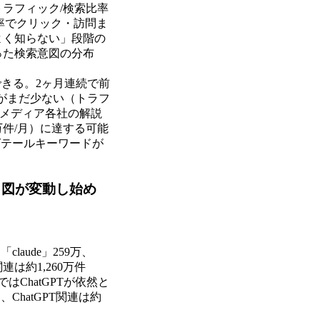
ラフィック/検索比率
確率でクリック・訪問ま
よく知らない」段階の
った検索意図の分布
。
きる。2ヶ月連続で前
がまだ少ない（トラフ
月で、メディア各社の解説
万件/月）に達する可能
グテールキーワードが
勢力図が変動し始め
aude」259万、
連は約1,260万件
ムではChatGPTが依然と
、ChatGPT関連は約