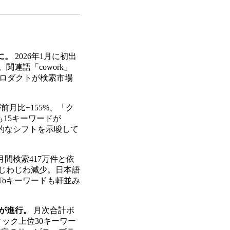
に。
2026年1月に初出
関連語「cowork」
一の新プロダクトが検索市場
が前月比+155%、「ク
も15キーワードが
造的なシフトを示唆して
」は月間検索417万件と依
にじわじわ減少。日本語
wToキーワードも軒並み
」が進行。
月次合計ボ
フィック上位30キーワー