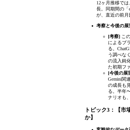
12ヶ月推移では、
長。同期間の「ch
が、直近の前月比
考察と今後の展
[考察]
この
によるブラ
る。Cha
う調べな
の流入鈍化
た初期フ
[今後の展
Gemini関
の成長も
る。半年〜
ナリオも
トピック3：【市
か】
客観的なデータ