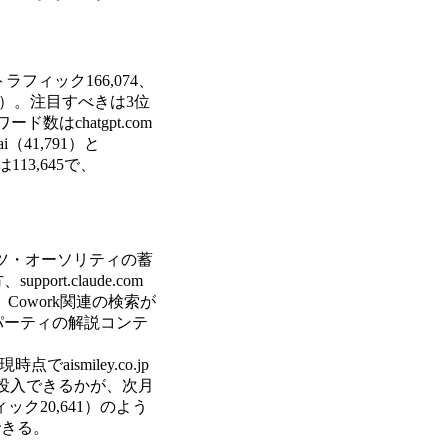
ラフィック166,074、
153）。注目すべきは3位
ード数はchatgpt.com
41,791）と
113,645で、
テンツ・オーソリティの蓄
t.claude.com
Cowork関連の検索が
パーティの解説コンテ
ismiley.co.jp
け速く投入できるかが、次月
ック20,641）のよう
できる。