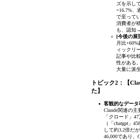
ズを示し
=16.7
で至って
消費者が
も、認知
[今後の展
月比+6
ィックリーダ
記事や比較
性がある。
大量に派
トピック2：【Cl
た】
客観的なデータ
Claude関連
「クロード」47万
（「chatgpt」
して約3.2倍だが
46,000であり