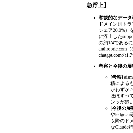
急浮上】
客観的なデータ
ドメイン別トラフィ
シェア20.0%）
に浮上したsuppo
の約1/4であるに
anthropric
chatgpt.com
考察と今後の展
[考察]
ai
積によるも
がわずか2
ほぼすべ
ンツが追
[今後の展
やledge
以降のドメ
なClau