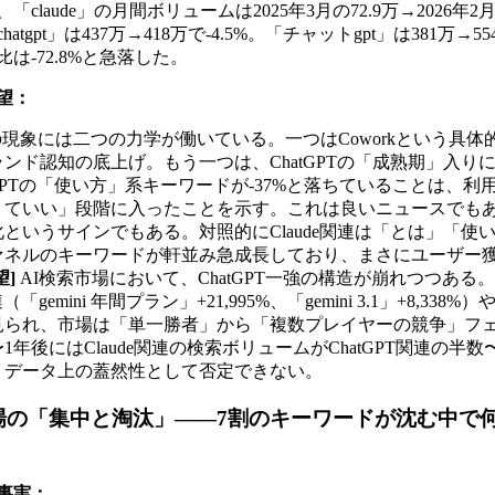
「claude」の月間ボリュームは2025年3月の72.9万→2026年2月の
atgpt」は437万→418万で-4.5%。「チャットgpt」は381万→
は-72.8%と急落した。
望：
現象には二つの力学が働いている。一つはCoworkという具体
ンド認知の底上げ。もう一つは、ChatGPTの「成熟期」入り
tGPTの「使い方」系キーワードが-37%と落ちていることは、
くていい」段階に入ったことを示す。これは良いニュースでも
というサインでもある。対照的にClaude関連は「とは」「使
ァネルのキーワードが軒並み急成長しており、まさにユーザー
望]
AI検索市場において、ChatGPT一強の構造が崩れつつある。C
連（「gemini 年間プラン」+21,995%、「gemini 3.1」+8,338%）や
見られ、市場は「単一勝者」から「複数プレイヤーの競争」フ
1年後にはClaude関連の検索ボリュームがChatGPT関連の半
、データ上の蓋然性として否定できない。
場の「集中と淘汰」——7割のキーワードが沈む中で
事実：