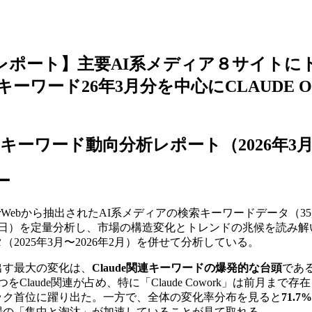
レポート】主要AI系メディア８サイトに
ーワード26年3月分を中心にCLAUDE Op
 キーワード動向分析レポート（2026年3
ー
larWebから抽出されたAI系メディアの検索キーワードデータ（35
3月30日）を定量分析し、市場の構造変化とトレンドの兆候を読み解
2025年3月〜2026年2月）を併せて分析している。
出す最大の変化は、
Claude関連キーワードの爆発的な台頭
であ
をClaude関連が占め、特に「Claude Cowork」は前月ま
ック首位に躍り出た。一方で、全体の変化率分布を見ると
71.
場の「集中と淘汰」が加速していることが見て取れる。