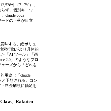
,528件（71.7%）、
かわらず、個別キーワー
aude opus
キーワードの下落が目立
を意味する。総ボリュ
検索行動がより具体的
「AI ツール」「画
nce 2.0」のようなプロ
フェーズから「どれを
途（「claude
増えると予想される。コン
方・料金解説に軸足を
aw、Rakuten