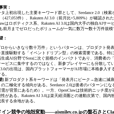
事実：
ータ上初出現した主要キーワード群として、Seedance 2.0（検索ボ
（427,053件）、Rakuten AI 3.0（前月比+5,809%）が確認された。
Clawはロボティクス系、Rakuten AI 3.0は国内大手の独自A
も前月までゼロだったボリュームが一気に数万〜数十万件規模
望：
ロからいきなり数十万件」というパターンは、プロダクト発
直接駆動する「イベントドリブン型」の検索需要である。特にSeedan
生成AI分野でSoraに次ぐ規模のインパクトであり、消費者の
サービスに集中するのではなく、新参プレイヤーにも分散して
en AI 3.0の出現は、国内プラットフォーマーがAI市場に本格参
する。
望]
新プロダクト系キーワードは「発表月にピーク→急速に減
の二極化する傾向がある。Seedance 2.0は後者のパターン
実需が背景にあるため）。一方、OpenClawは技術的ニッチ度
性がある。Rakuten AI 3.0は楽天経済圏との連動次第で、
成長する余地がある。
ン競争の地殻変動——aismiley.co.jpの盤石さとCl