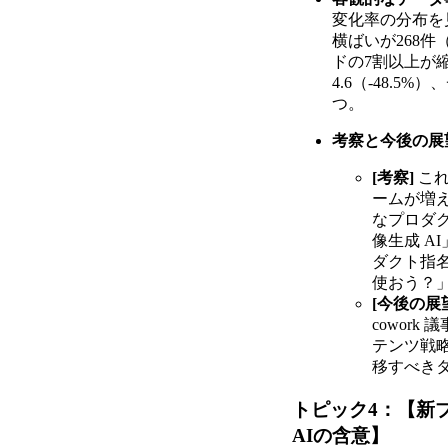
変化率の分布を見る
横ばいが268
ドの7割以上が縮小
4.6（-48.5
つ。
考察と今後の展
[考察]
これ
ームが増
なプロダ
像生成 AI
ダクト指
使おう？
[今後の展
cowor
テンツ戦
移すべき
トピック4：【新プロ
AIの含意】