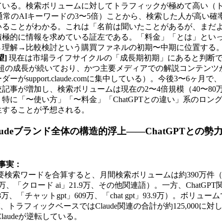
ている。検索ボリュームに対してトラフィックが極めて高い（ト
%、通常のAIキーワードの3〜5倍）ことから、検索した人が高い
いることがわかる。これは「名前は聞いたことがあるが、まだ
積極的に情報を求めている証左である。「料金」「とは」とい
→理解→比較検討という購買ファネルの初期〜中期に位置する
望]
現在は市場ライフサイクルの「成長期初期」にあると判断で
0%超の成長が続いており、かつ主要メディアでの解説コンテンツ
ーがsupport.claude.comに集中している）。今後3〜6ヶ
記事が増加し、検索ボリュームは現在の2〜4倍規模（40〜80
特に「〜使い方」「〜料金」「ChatGPTとの違い」系のロン
生することが予想される。
audeブランド全体の構造的浮上——ChatGPTとの
事実：
の主要検索ワードを合算すると、月間検索ボリュームは約390万件（「cl
、「クロード ai」21.9万、その他関連語）。一方、ChatGPT関
458万、「チャットgpt」609万、「chat gpt」93.9万）。ボリュー
、トラフィックベースではClaude関連の合計が約125,000に対し
、Claudeが逆転している。