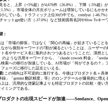
と、上昇（+5%超）が4,676件（26.8%）、下降（-5%超）が12
件（1.5%）。市場全体の月次ボリュームは増加しているにもか
している。トラフィック上位30の中でも、comfyui（-46.7%）、cl
%）、チャットgpt使い方（-37.0%）など技術固有名詞やHow To
望：
は「市場の膨張」ではなく「関心の再編」が起きていること
えながら個別キーワードの7割が減るということは、ユーザーの
クト名やサービス名に集約されつつあるということだ。漠然とした
」のような汎用キーワードから、「claude cowork 料金」「seeda
名検索への移行が加速している。AI市場が「何ができるの？」
」フェーズに移行した証左といえる。
望]
この傾向は不可逆的に進行する。今後はプロダクト名＋具体的用
k 議事録」「gemini 翻訳精度」等）のロングテールが爆発的に
略上は、汎用的な啓蒙記事よりも特定プロダクトの比較・使い
タイミングである。
ダクトの出現スピードが加速——Seedance、OpenCl