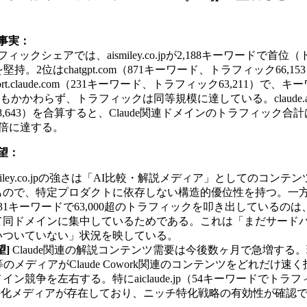
事実：
ックシェアでは、aismiley.co.jpが2,188キーワードで首位（ト
を堅持。2位はchatgpt.com（871キーワード、トラフィック66,
rt.claude.com（231キーワード、トラフィック63,211）で、キーワ
もかかわらず、トラフィックは同等規模に達している。claude.ai（
.com（8,643）を合算すると、Claude関連ドメインのトラフィック合計は
の1.7倍に達する。
望：
smiley.co.jpの強さは「AI比較・解説メディア」としてのコン
ので、特定プロダクトに依存しない構造的優位性を持つ。一方、suppor
31キーワードで63,000超のトラフィックを叩き出しているのは、
て同ドメインに集中しているためである。これは「まだサード
いついていない」状況を映している。
望]
Claude関連の解説コンテンツ需要は今後数ヶ月で急増する。現時点でa
.ai等のメディアがClaude Cowork関連のコンテンツをどれだ
イン競争を左右する。特にaiclaude.jp（54キーワードでトラフィ
de特化メディアが存在しており、ニッチ特化戦略の有効性が確認