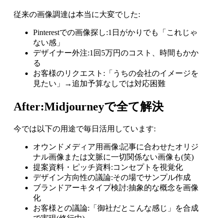
従来の画像調達は本当に大変でした:
Pinterestでの画像探し:1日がかりでも「これじゃ
ない感」
デザイナー外注:1回5万円のコスト、時間もかか
る
お客様のリクエスト:「うちの会社のイメージを
見たい」→追加予算なしでは対応困難
After:Midjourneyで全て解決
今では以下の用途で毎日活用しています:
オウンドメディア用画像:記事に合わせたオリジ
ナル画像または文脈に一切関係ない画像も(笑)
提案資料・ピッチ資料:コンセプトを視覚化
デザイン方向性の議論:その場でサンプル作成
ブランドアーキタイプ検討:抽象的な概念を画像
化
お客様との議論:「御社だとこんな感じ」を合成