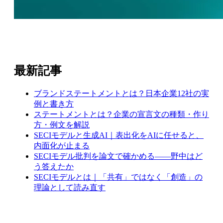
最新記事
ブランドステートメントとは？日本企業12社の実
例と書き方
ステートメントとは？企業の宣言文の種類・作り
方・例文を解説
SECIモデルと生成AI｜表出化をAIに任せると、
内面化が止まる
SECIモデル批判を論文で確かめる——野中はど
う答えたか
SECIモデルとは｜「共有」ではなく「創造」の
理論として読み直す