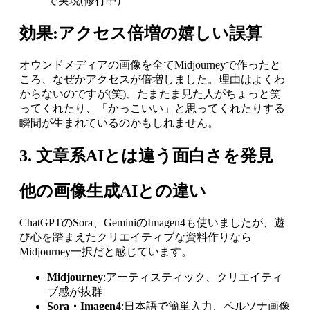
で実現(修行中)
効果:アクセス倍増の嬉しい誤算
オウンドメディアの画像を全てMidjourneyで作ったと
ころ、なぜかアクセスが倍増しました。理由はよくわ
からないのですが(笑)、たまたま見た人がちょっと笑
ってくれたり、「かっこいい」と思ってくれたりする
瞬間が生まれているのかもしれません。
3. 文章系AIとは違う面白さを発見
他の画像生成AIとの違い
ChatGPTのSora、GeminiのImagen4も使いましたが、遊
び心を踏まえたクリエイティブな資料作りなら
Midjourney一択だと感じています。
Midjourney
:アーティスティック、クリエイティ
ブ感が抜群
Sora・Imagen4
:日本語で簡単入力、ペルソナ画像