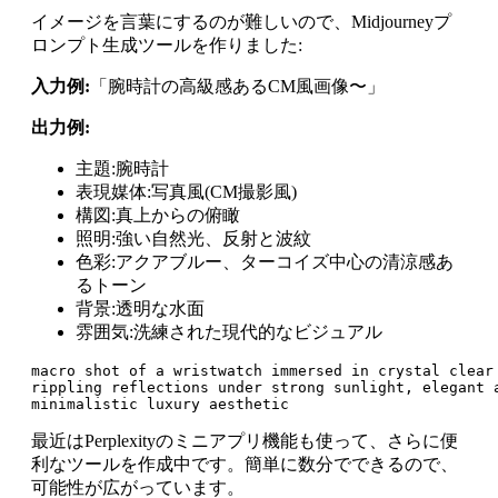
イメージを言葉にするのが難しいので、Midjourneyプ
ロンプト生成ツールを作りました:
入力例:
「腕時計の高級感あるCM風画像〜」
出力例:
主題:腕時計
表現媒体:写真風(CM撮影風)
構図:真上からの俯瞰
照明:強い自然光、反射と波紋
色彩:アクアブルー、ターコイズ中心の清涼感あ
るトーン
背景:透明な水面
雰囲気:洗練された現代的なビジュアル
macro shot of a wristwatch immersed in crystal clear 
rippling reflections under strong sunlight, elegant a
最近はPerplexityのミニアプリ機能も使って、さらに便
利なツールを作成中です。簡単に数分でできるので、
可能性が広がっています。