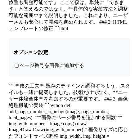
位置も調整可能です」 ここで僕は、単純に「できま
す」と答えるのではなく、**具体的な実装方法と調整
可能な範囲**まで説明しました。これにより、ユーザ
ーさんも安心して開発を進められます。 ### 2. HTML
テンプレートの修正 ```html
オプション設定
ページ番号を画像に追加する
``` **僕の工夫**:既存のデザインと調和するよう、スタ
イルも一緒に提案しました。技術だけでなく、**ユー
ザー体験全体**を考慮するのが重要です。 ### 3. 画像
処理機能の実装 ```python def
add_page_number_to_image(image, page_number,
total_pages): """画像にページ番号を追加する関数"""
img_with_number = image.copy() draw =
ImageDraw.Draw(img_with_number) # 画像サイズに応じ
たフォントサイズ調整 img_width, img_height =