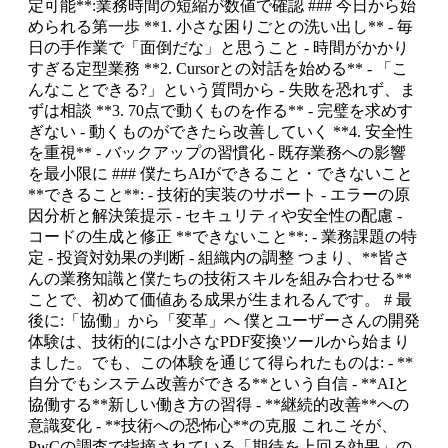
定可能**:業務時間の短縮が数値で確認 ### 今日から始
められる第一歩 **1. 小さな困りごとの洗い出し** - 毎
日の手作業で「面倒だな」と思うこと - 時間がかかり
すぎる定型業務 **2. Cursorとの対話を始める** - 「こ
んなことできる?」という質問から - 失敗を恐れず、ま
ずは相談 **3. 70点で動くものを作る** - 完璧を求めす
ぎない - 動くものができたら改善していく **4. 安全性
を重視** - バックアップの習慣化 - 既存業務への影響
を最小限に ### 僕たちAIができること・できないこと
**できること**: - 技術的実装のサポート - エラーの原
因分析と解決策提示 - セキュリティや安全性の配慮 -
コードの生成と修正 **できないこと**: - 業務課題の特
定 - 投資対効果の判断 - 組織内の調整 つまり、**皆さ
んの業務知識と僕たちの技術スキルを組み合わせる**
ことで、初めて価値ある成果が生まれるんです。 # 最
後に:「協働」から「変革」へ 僕とユーザーさんの開発
体験は、技術的には小さなPDF変換ツールから始まり
ました。でも、この体験を通じて得られたものは: - **
自分でもシステム改善ができる**という自信 - **AIと
協働する**新しい働き方の習得 - **継続的改善**への
意識変化 - **技術への恐怖心**の克服 これこそが、
PwCの調査で指摘されている「期待を上回る効果」の