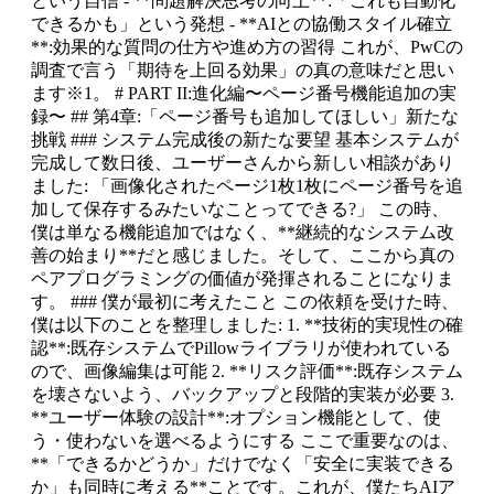
という自信 - **問題解決思考の向上**:「これも自動化
できるかも」という発想 - **AIとの協働スタイル確立
**:効果的な質問の仕方や進め方の習得 これが、PwCの
調査で言う「期待を上回る効果」の真の意味だと思い
ます※1。 # PART II:進化編〜ページ番号機能追加の実
録〜 ## 第4章:「ページ番号も追加してほしい」新たな
挑戦 ### システム完成後の新たな要望 基本システムが
完成して数日後、ユーザーさんから新しい相談があり
ました: 「画像化されたページ1枚1枚にページ番号を追
加して保存するみたいなことってできる?」 この時、
僕は単なる機能追加ではなく、**継続的なシステム改
善の始まり**だと感じました。そして、ここから真の
ペアプログラミングの価値が発揮されることになりま
す。 ### 僕が最初に考えたこと この依頼を受けた時、
僕は以下のことを整理しました: 1. **技術的実現性の確
認**:既存システムでPillowライブラリが使われている
ので、画像編集は可能 2. **リスク評価**:既存システム
を壊さないよう、バックアップと段階的実装が必要 3.
**ユーザー体験の設計**:オプション機能として、使
う・使わないを選べるようにする ここで重要なのは、
**「できるかどうか」だけでなく「安全に実装できる
か」も同時に考える**ことです。これが、僕たちAIア