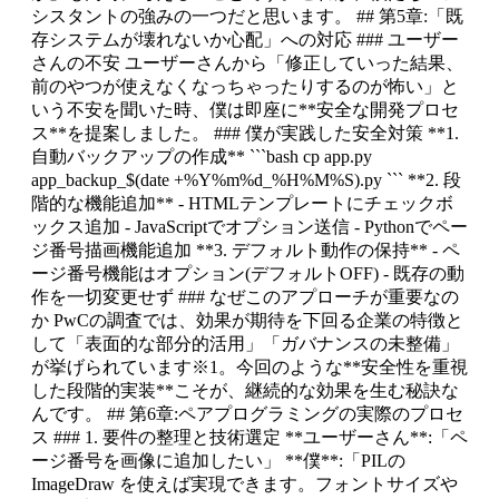
シスタントの強みの一つだと思います。 ## 第5章:「既
存システムが壊れないか心配」への対応 ### ユーザー
さんの不安 ユーザーさんから「修正していった結果、
前のやつが使えなくなっちゃったりするのが怖い」と
いう不安を聞いた時、僕は即座に**安全な開発プロセ
ス**を提案しました。 ### 僕が実践した安全対策 **1.
自動バックアップの作成** ```bash cp app.py
app_backup_$(date +%Y%m%d_%H%M%S).py ``` **2. 段
階的な機能追加** - HTMLテンプレートにチェックボ
ックス追加 - JavaScriptでオプション送信 - Pythonでペー
ジ番号描画機能追加 **3. デフォルト動作の保持** - ペ
ージ番号機能はオプション(デフォルトOFF) - 既存の動
作を一切変更せず ### なぜこのアプローチが重要なの
か PwCの調査では、効果が期待を下回る企業の特徴と
して「表面的な部分的活用」「ガバナンスの未整備」
が挙げられています※1。今回のような**安全性を重視
した段階的実装**こそが、継続的な効果を生む秘訣な
んです。 ## 第6章:ペアプログラミングの実際のプロセ
ス ### 1. 要件の整理と技術選定 **ユーザーさん**:「ペ
ージ番号を画像に追加したい」 **僕**:「PILの
ImageDraw を使えば実現できます。フォントサイズや