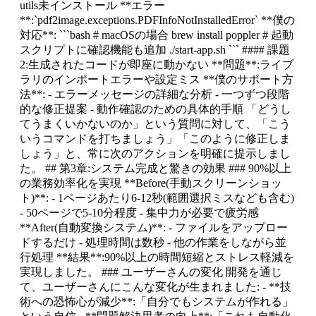
utils未インストール **エラー
**:`pdf2image.exceptions.PDFInfoNotInstalledError` **僕の
対応**: ```bash # macOSの場合 brew install poppler # 起動
スクリプトに確認機能も追加 ./start-app.sh ``` #### 課題
2:生成されたコードが即座に動かない **問題**:ライブ
ラリのインポートエラーや設定ミス **僕のサポート方
法**: - エラーメッセージの詳細な分析 - 一つずつ段階
的な修正提案 - 動作確認のための具体的手順 「どうし
てうまくいかないのか」という質問に対して、「こう
いうコマンドを打ちましょう」「このように修正しま
しょう」と、常に次のアクションを明確に提示しまし
た。 ## 第3章:システム完成と驚きの効果 ### 90%以上
の業務効率化を実現 **Before(手動スクリーンショッ
ト)**: - 1ページあたり6-12秒(範囲選択ミスなども含む)
- 50ページで5-10分程度 - 集中力が必要で疲労感
**After(自動変換システム)**: - ファイルをアップロー
ドするだけ - 処理時間は数秒 - 他の作業をしながら並
行処理 **結果**:90%以上の時間短縮とストレス軽減を
実現しました。 ### ユーザーさんの変化 開発を通じ
て、ユーザーさんにこんな変化が生まれました: - **技
術への恐怖心が減少**:「自分でもシステムが作れる」