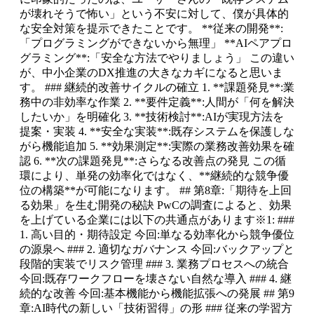
が壊れそうで怖い」という不安に対して、僕が具体的
な安全対策を提示できたことです。 **従来の開発**:
「プログラミングができないから無理」 **AIペアプロ
グラミング**:「安全な方法でやりましょう」 この違い
が、中小企業のDX推進の大きなカギになると思いま
す。 ### 継続的改善サイクルの確立 1. **課題発見**:業
務中の非効率な作業 2. **要件定義**:人間が「何を解決
したいか」を明確化 3. **技術検討**:AIが実現方法を
提案・実装 4. **安全な実装**:既存システムを保護しな
がら機能追加 5. **効果測定**:実際の業務改善効果を確
認 6. **次の課題発見**:さらなる改善点の発見 この循
環により、単発の効率化ではなく、**継続的な競争優
位の構築**が可能になります。 ## 第8章:「期待を上回
る効果」を生む開発の秘訣 PwCの調査によると、効果
を上げている企業には以下の共通点があります※1: ###
1. 高い目的・期待設定 今回:単なる効率化から競争優位
の源泉へ ### 2. 適切なガバナンス 今回:バックアップと
段階的実装でリスク管理 ### 3. 業務プロセスへの統合
今回:既存ワークフローを壊さない自然な導入 ### 4. 継
続的な改善 今回:基本機能から機能拡張への発展 ## 第9
章:AI時代の新しい「技術習得」の形 ### 従来の学習方