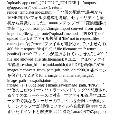
'uploads' app.config['OUTPUT_FOLDER'] = 'outputs'
@app.route('/') def index(): return
render_template('index.html') ``` **僕の配慮**:最初から
16MB制限やフォルダ構成を考慮。セキュリティも最
初から意識しました。 #### ステップ2:PDF変換機能の
実装 ```python from pdf2image import convert_from_path
import zipfile @app.route('/upload', methods=['POST']) def
upload_file(): # ファイル検証 if 'file' not in request.files:
return jsonify({'error': 'ファイルが選択されていません'}),
400 file = request.files['file'] if file.filename == '': return
jsonify({'error': 'ファイルが選択されていません'}), 400 if
file and allowed_file(file.filename): # ユニークIDでファイ
ル管理 session_id = str(uuid.uuid4()) # PDFを画像に変換
images = convert_from_path(pdf_path, dpi=200) # 各ページ
を保存してZIP化 for i, image in enumerate(images):
image_path = os.path.join(output_dir,
f"page_{i+1:03d}.png") image.save(image_path, 'PNG') ```
**僕のこだわり**: - **エラーハンドリング**:想定され
る全てのエラーケースに対応 - **ファイル管理**:ユニ
ークIDで異なるユーザーのファイルを分離 - **自動ク
リーンアップ**:処理後にファイルを自動削除 ### つま
ずいたポイントと解決策 #### 課題1:macOSでのpoppler-