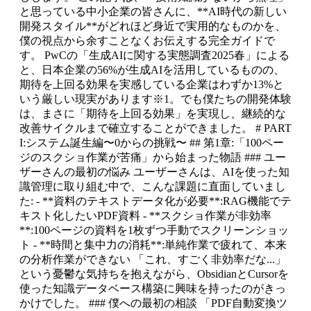
と思っている中小企業の皆さんに、**AI時代の新しい
開発スタイル**がどれほど身近で実用的なものかを、
僕の視点から余すことなくお伝えする完全ガイドで
す。 PwCの「生成AIに関する実態調査2025春」による
と、日本企業の56%が生成AIを活用しているものの、
期待を上回る効果を実感している企業はわずか13%と
いう厳しい現実があります※1。でも僕たちの開発体験
は、まさに「期待を上回る効果」を実現し、継続的な
改善サイクルまで確立することができました。 # PART
I:システム誕生編〜0からの挑戦〜 ## 第1章:「100ペー
ジのスクショ作業が苦痛」から始まった物語 ### ユー
ザーさんの最初の悩み ユーザーさんは、AIを使った知
識管理に取り組む中で、こんな課題に直面していまし
た: - **資料のテキストデータ化が必要**:RAG機能でテ
キスト化したいPDF資料 - **スクショ作業が非効率
**:100ページの資料を1枚ずつ手動でスクリーンショッ
ト - **時間と集中力の消耗**:単純作業で疲れて、本来
の分析作業ができない 「これ、すごく非効率だな...」
という憂鬱な気持ちを抱えながら、ObsidianとCursorを
使った知識データベース構築に興味を持ったのがきっ
かけでした。 ### 僕への最初の相談 「PDF自動変換ツ