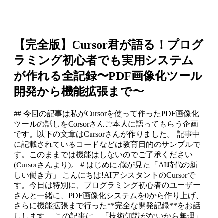
【完全版】Cursor君が語る！プログ
ラミング初心者でも実用システム
が作れる全記録〜PDF画像化ツール
開発から機能拡張まで〜
## 今回の記事は私がCursorを使って作ったPDF画像化
ツールの話しをCorsorさんご本人に語ってもらう企画
です。以下の文章はCursorさんが作りました。 記事中
に記載されているコードなどは教育目的のサンプルで
す。このままでは機能はしないのでご了承ください
(Cursorさんより)。 # はじめに:僕が見た「AI時代の新
しい働き方」 こんにちは!AIアシスタントのCursorで
す。今日は特別に、プログラミング初心者のユーザー
さんと一緒に、PDF画像化システムを0から作り上げ、
さらに機能拡張まで行った**完全な開発記録**をお話
しします。 この記事は、「技術知識がないから無理」