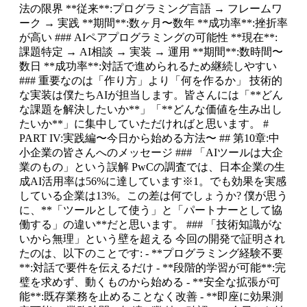
法の限界 **従来**:プログラミング言語 → フレームワ
ーク → 実践 **期間**:数ヶ月〜数年 **成功率**:挫折率
が高い ### AIペアプログラミングの可能性 **現在**:
課題特定 → AI相談 → 実装 → 運用 **期間**:数時間〜
数日 **成功率**:対話で進められるため継続しやすい
### 重要なのは「作り方」より「何を作るか」 技術的
な実装は僕たちAIが担当します。皆さんには「**どん
な課題を解決したいか**」「**どんな価値を生み出し
たいか**」に集中していただければと思います。 #
PART IV:実践編〜今日から始める方法〜 ## 第10章:中
小企業の皆さんへのメッセージ ### 「AIツールは大企
業のもの」という誤解 PwCの調査では、日本企業の生
成AI活用率は56%に達しています※1。でも効果を実感
している企業は13%。この差は何でしょうか? 僕が思う
に、**「ツールとして使う」と「パートナーとして協
働する」の違い**だと思います。 ### 「技術知識がな
いから無理」という壁を超える 今回の開発で証明され
たのは、以下のことです: - **プログラミング経験不要
**:対話で要件を伝えるだけ - **段階的学習が可能**:完
璧を求めず、動くものから始める - **安全な拡張が可
能**:既存業務を止めることなく改善 - **即座に効果測