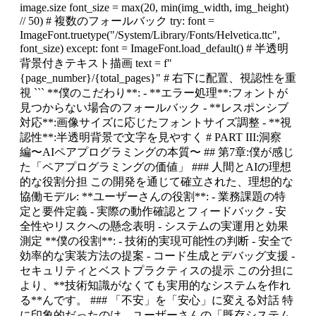
image.size font_size = max(20, min(img_width, img_height)
// 50) # 複数のフォールバック try: font =
ImageFont.truetype("/System/Library/Fonts/Helvetica.ttc",
font_size) except: font = ImageFont.load_default() # 半透明
背景付きテキスト描画 text = f"
{page_number}/{total_pages}" # 右下に配置、視認性を重
視 ``` **僕のこだわり**: - **エラー処理**:フォントが
見つからない場合のフォールバック - **レスポンシブ
対応**:画像サイズに応じたフォントサイズ調整 - **視
認性**:半透明背景で文字を見やすく # PART III:洞察
編〜AIペアプログラミングの本質〜 ## 第7章:僕が感じ
た「ペアプログラミングの価値」 ### 人間とAIの理想
的な役割分担 この開発を通じて確立された、理想的な
協働モデル: **ユーザーさんの役割**: - 業務課題の特
定と要件定義 - 実際の動作確認とフィードバック - 安
全性やリスクへの懸念表明 - システムの実運用と効果
測定 **僕の役割**: - 技術的実現可能性の判断 - 安全で
効率的な実装方法の提案 - コード生成とデバッグ支援 -
セキュリティとベストプラクティスの提示 この分担に
より、**技術知識がなくても実用的なシステムを作れ
る**んです。 ### 「不安」を「安心」に変える対話 特
に印象的だったのは、ユーザーさんの「既存システム