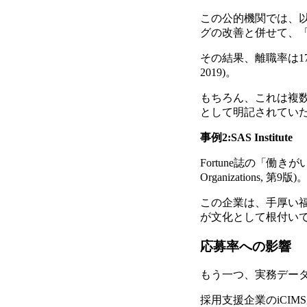
この公的機関では、以
グの改善と併せて、
その結果、離職率は17
2019)。
もちろん、これは複
として明記されてい
事例2:SAS Institute
Fortune誌の「働きが
Organizations, 第9版)
この企業は、手厚い福
が文化として根付い
応募率への影響
もう一つ、実務デー
採用支援企業のiCI