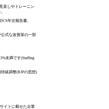
の見直しやトレーニン
た。
DCS年次報告書,
が公式な改善策の一部
未満です(Staffing
値調整(RJPの思想)
アサイトに載せた企業