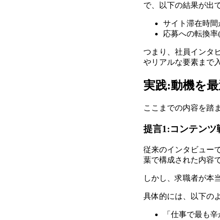
で、以下の結果が出
サイト滞在時間が
応募への転換率(
つまり、社員インタビ
やリアルな要素まで入
実践:動機を
ここまでの内容を踏
提言1:コンテン
従来のインタビュー
葉で構成された内容
しかし、求職者が本
具体的には、以下の
「仕事で最も辛