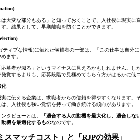
ation)
には大変な部分もある」と知っておくことで、入社後に現実に
ます。結果として、早期離職を防ぐことができます。
ection)
ガティブな情報)に触れた候補者の一部は、「この仕事は自分
やめます。
「応募者が減る」というマイナスに見えるかもしれません。し
が発覚するよりも、応募段階で見極めてもらう方がはるかに低
強化
誠実に伝える企業は、求職者からの信頼を得やすくなります。
人は、入社後も強い覚悟を持って働き続ける傾向があります。
インタビューとは、
「適合する人の動機を最大化し、適合しな
、動機を最適化するもの
なのです。
ミスマッチコスト」と「RJPの効果」