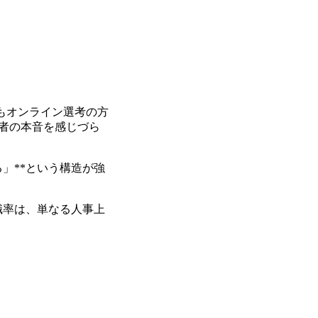
よりもオンライン選考の方
補者の本音を感じづら
」**という構造が強
職率は、単なる人事上