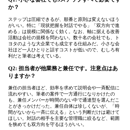
か？
ステップは圧縮できるが、順番と原則は変えないほう
がいい。特に「現状把握を対話でやる」「双方向で進
める」は規模に関係なく効く。なお、軸に据える改善
活動は会社の規模を問わない。数十名の会社でも、ト
ヨタのような大企業でも成立する仕組みだ。小さな会
社ほど一人ひとりと話すコストが低いので、むしろ有
利だと筆者は考えている。
Q2: 担当者が他業務と兼任です。注意点はあ
りますか？
兼任の担当者ほど、効率を求めて説明会や一斉配信に
流れやすい。筆者の案件で一方通行になりかけたの
も、兼任メンバーが時間のない中で通達型を選んだこ
とがきっかけだった。兼任自体は珍しくないが、「時
間がないから一斉に伝える」という判断だけは避けて
ほしい。対話の相手を主要な管理職に絞るなど、範囲
を狭めても双方向を守るほうがいい。