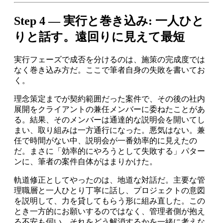
Step 4 — 実行と巻き込み: 一人ひと
りと話す。遠回りに見えて最短
実行フェーズで成否を分けるのは、施策の完成度では
なく巻き込み方だ。ここで筆者自身の失敗を書いてお
く。
理念策定までが契約範囲だった案件で、その後の社内
展開をクライアントの兼任メンバーに委ねたことがあ
る。結果、そのメンバーは通達的な説明会を開いてし
まい、取り組みは一方通行になった。悪気はない。兼
任で時間がない中、説明会が一番効率的に見えたの
だ。まさに「効率的にやろうとして失敗する」パター
ンに、筆者の案件自体がはまりかけた。
軌道修正としてやったのは、地道な対話だ。主要な管
理職層と一人ひとり丁寧に話し、プロジェクトの意図
を説明して、力を貸してもらう形に組み直した。この
とき一方的にお願いするのではなく、管理者側が抱え
る不安も伺い、それをどう解消するかを一緒に考えな