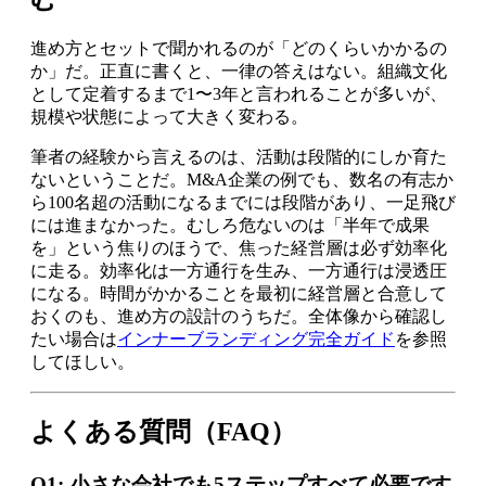
進め方とセットで聞かれるのが「どのくらいかかるの
か」だ。正直に書くと、一律の答えはない。組織文化
として定着するまで1〜3年と言われることが多いが、
規模や状態によって大きく変わる。
筆者の経験から言えるのは、活動は段階的にしか育た
ないということだ。M&A企業の例でも、数名の有志か
ら100名超の活動になるまでには段階があり、一足飛び
には進まなかった。むしろ危ないのは「半年で成果
を」という焦りのほうで、焦った経営層は必ず効率化
に走る。効率化は一方通行を生み、一方通行は浸透圧
になる。時間がかかることを最初に経営層と合意して
おくのも、進め方の設計のうちだ。全体像から確認し
たい場合は
インナーブランディング完全ガイド
を参照
してほしい。
よくある質問（FAQ）
Q1: 小さな会社でも5ステップすべて必要です