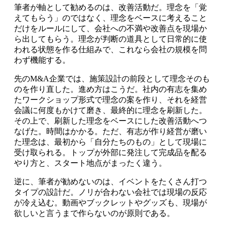
筆者が軸として勧めるのは、改善活動だ。理念を「覚
えてもらう」のではなく、理念をベースに考えること
だけをルールにして、会社への不満や改善点を現場か
ら出してもらう。理念が判断の道具として日常的に使
われる状態を作る仕組みで、これなら会社の規模を問
わず機能する。
先のM&A企業では、施策設計の前段として理念そのも
のを作り直した。進め方はこうだ。社内の有志を集め
たワークショップ形式で理念の案を作り、それを経営
会議に何度もかけて磨き、最終的に理念を刷新した。
その上で、刷新した理念をベースにした改善活動へつ
なげた。時間はかかる。ただ、有志が作り経営が磨い
た理念は、最初から「自分たちのもの」として現場に
受け取られる。トップが外部に発注して完成品を配る
やり方と、スタート地点がまったく違う。
逆に、筆者が勧めないのは、イベントをたくさん打つ
タイプの設計だ。ノリが合わない会社では現場の反応
が冷え込む。動画やブックレットやグッズも、現場が
欲しいと言うまで作らないのが原則である。