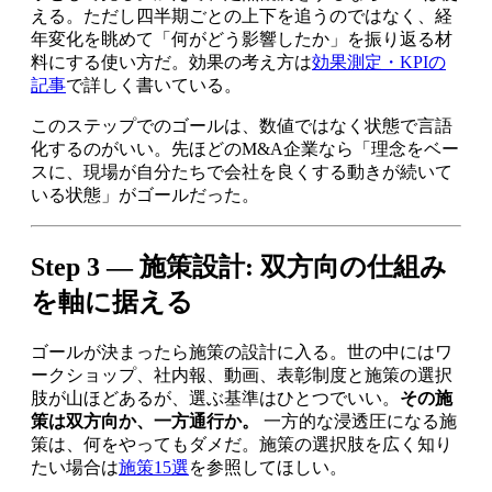
える。ただし四半期ごとの上下を追うのではなく、経
年変化を眺めて「何がどう影響したか」を振り返る材
料にする使い方だ。効果の考え方は
効果測定・KPIの
記事
で詳しく書いている。
このステップでのゴールは、数値ではなく状態で言語
化するのがいい。先ほどのM&A企業なら「理念をベー
スに、現場が自分たちで会社を良くする動きが続いて
いる状態」がゴールだった。
Step 3 — 施策設計: 双方向の仕組み
を軸に据える
ゴールが決まったら施策の設計に入る。世の中にはワ
ークショップ、社内報、動画、表彰制度と施策の選択
肢が山ほどあるが、選ぶ基準はひとつでいい。
その施
策は双方向か、一方通行か。
一方的な浸透圧になる施
策は、何をやってもダメだ。施策の選択肢を広く知り
たい場合は
施策15選
を参照してほしい。