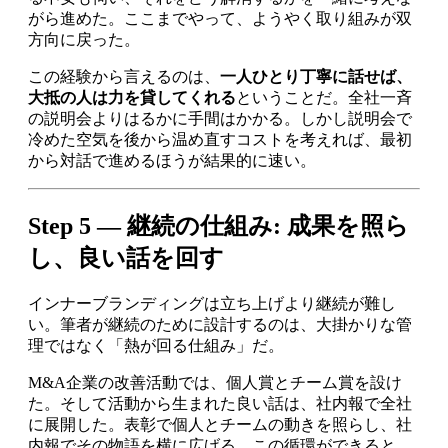
がら進めた。ここまでやって、ようやく取り組みが双
方向に戻った。
この経験から言えるのは、
一人ひとり丁寧に話せば、
大抵の人は力を貸してくれる
ということだ。全社一斉
の説明会よりはるかに手間はかかる。しかし説明会で
冷めた空気を後から温め直すコストを考えれば、最初
から対話で進めるほうが結果的に速い。
Step 5 — 継続の仕組み: 成果を照ら
し、良い話を回す
インナーブランディングは立ち上げより継続が難し
い。筆者が継続のために設計するのは、大掛かりな管
理ではなく「熱が回る仕組み」だ。
M&A企業の改善活動では、個人賞とチーム賞を設け
た。そして活動から生まれた良い話は、社内報で全社
に展開した。表彰で個人とチームの動きを照らし、社
内報でその物語を横に広げる。この循環ができると、