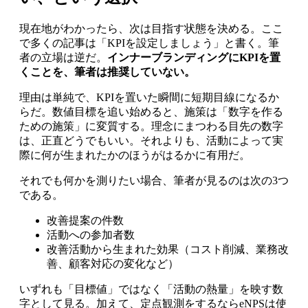
現在地がわかったら、次は目指す状態を決める。ここ
で多くの記事は「KPIを設定しましょう」と書く。筆
者の立場は逆だ。
インナーブランディングにKPIを置
くことを、筆者は推奨していない。
理由は単純で、KPIを置いた瞬間に短期目線になるか
らだ。数値目標を追い始めると、施策は「数字を作る
ための施策」に変質する。理念にまつわる目先の数字
は、正直どうでもいい。それよりも、活動によって実
際に何が生まれたかのほうがはるかに有用だ。
それでも何かを測りたい場合、筆者が見るのは次の3つ
である。
改善提案の件数
活動への参加者数
改善活動から生まれた効果（コスト削減、業務改
善、顧客対応の変化など）
いずれも「目標値」ではなく「活動の熱量」を映す数
字として見る。加えて、定点観測をするならeNPSは使