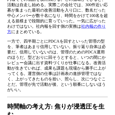
活動は自走し始める。実際この会社では、300件近い応
募が集まった最初の改善活動を入り口に、数名だった
中心メンバーが数十名になり、時間をかけて100名を超
える規模まで段階的に育っていった。一気に広がった
わけではない。社内報を回す側の実務は
社内報の作り
方
にまとめている。
一方で、四半期ごとにPDCAを回すといった管理の型
を、筆者はあまり信用していない。振り返り自体は必
要だ。信用していないのは、管理のためのPDCA運用
のほうだ。型どおりに回そうとすると、いつの間にか
レビュー会議に出す資料づくりが仕事になる。改善活
動が生きていれば、成果も課題も現場から勝手に上が
ってくる。運営側の仕事は計画表の進捗管理ではな
く、上がってきたものを拾い、照らし、次につなぐこ
とだ。管理が先で活動が後、という順番にしないほう
がいい。
時間軸の考え方: 焦りが浸透圧を生
む