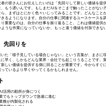
読者の皆さんにお伝えしたいのは「先回りして新しい価値を提
は、もう遅いんです。もしまだAIをそこまで触ったことがない
なら、まずはとにかく色々いじってみることです。どんなこと
できるようになります。自分の仕事に関連するユースケースを
より重要なのは、自分の仕事を振り返ること。これは価値提供
いいような作業になっていないか、もっと違う価値を付加できな
、先回りを
書いた「様子見している場合じゃない」という言葉が、まさに
上に早く、しかもどんな業界・会社でも起こりうることです。
て新しい価値を提供する側に回ることが重要です。今からすぐに
思っているより早くやってくるかもしれません。
ト
AI活用の勘所が身につく
業でもトップダウンで急速に進む
の業務が内製化される