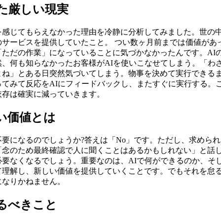
れた厳しい現実
を感じてもらえなかった理由を冷静に分析してみました。世の
のサービスを提供していたこと。 つい数ヶ月前までは価値があ
「ただの作業」になっていることに気づかなかったんです。AI
然、何も知らなかったお客様がAIを使いこなせてしまう。「わ
よね」とある日突然気づいてしまう。物事を決めて実行できる
ってみて反応をAIにフィードバックし、またすぐに実行する。
依存は確実に減っていきます。
しい価値とは
要になるのでしょうか?答えは「No」です。ただし、求めら
「念のため最終確認で人に聞くことはあるかもしれない」と話
必要なくなるでしょう。重要なのは、AIで何ができるのか、そ
て理解し、新しい価値を提供していくことです。でもそれを怠る
になりかねません。
めるべきこと