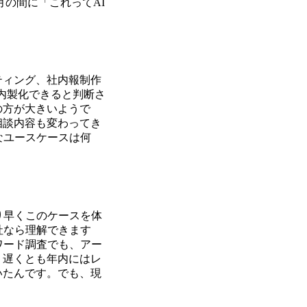
月の間に「これってAI
ティング、社内報制作
で内製化できると判断さ
の方が大きいようで
相談内容も変わってき
なユースケースは何
り早くこのケースを体
社なら理解できます
ワード調査でも、アー
。遅くとも年内にはレ
いたんです。でも、現