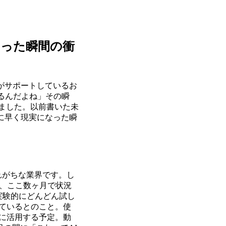
なった瞬間の衝
がサポートしているお
るんだよね」その瞬
せました。以前書いた未
に早く現実になった瞬
れがちな業界です。し
が、ここ数ヶ月で状況
実験的にどんどん試し
しているとのこと。使
生成に活用する予定。動