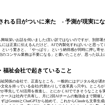
刺される日がついに来た - 予測が現実に
ら興味深いお話を伺いました(言い訳ではないのですが、別部署
んには正直に伝えるんだけど、AIで内製化すればいいと思って
 という驚きと、「やっぱり」 という納得感が同時に押し寄
8割のコンサル業務は不要になる」と書いたことが、思った以上
療・福祉会社で起きていること
福祉関係の会社で、正直なところ、一般的にはデジタル化が遅
文化を持っている会社(代替わりして改革真っ只中)。ところ
Pが率先してAI活用を推進し、とにかくAIでできそうなことを
ケースは社内で共有し、月に2回AIチームの勉強会まで開催
はGeminiとChatGPTから始めて、これからClaudeも文章