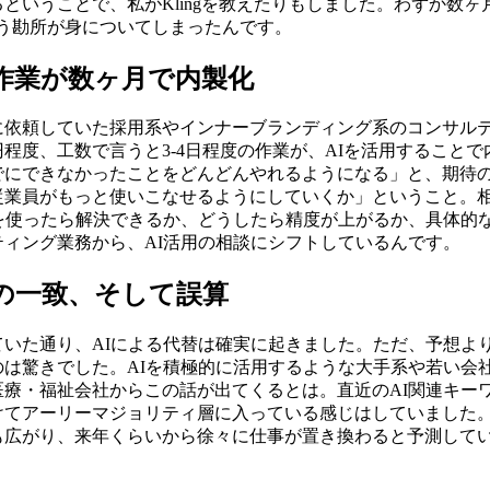
ということで、私がKlingを教えたりもしました。わずか数ヶ
いう勘所が身についてしまったんです。
円の作業が数ヶ月で内製化
に依頼していた採用系やインナーブランディング系のコンサル
円程度、工数で言うと3-4日程度の作業が、AIを活用すること
でにできなかったことをどんどんやれるようになる」と、期待
従業員がもっと使いこなせるようにしていくか」ということ。
Iを使ったら解決できるか、どうしたら精度が上がるか、具体的
ィング業務から、AI活用の相談にシフトしているんです。
実の一致、そして誤算
ていた通り、AIによる代替は確実に起きました。ただ、予想よ
のは驚きでした。AIを積極的に活用するような大手系や若い会
医療・福祉会社からこの話が出てくるとは。直近のAI関連キー
けてアーリーマジョリティ層に入っている感じはしていました
も広がり、来年くらいから徐々に仕事が置き換わると予測して
。