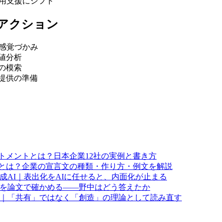
活用支援にシフト
アクション
と感覚づかみ
値分析
の模索
提供の準備
トメントとは？日本企業12社の実例と書き方
とは？企業の宣言文の種類・作り方・例文を解説
生成AI｜表出化をAIに任せると、内面化が止まる
批判を論文で確かめる——野中はどう答えたか
とは｜「共有」ではなく「創造」の理論として読み直す