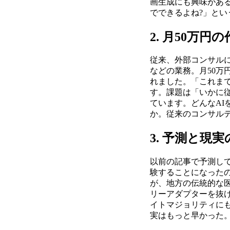
画生成にも興味がある
でできるよね?」と
2. 月50万
従来、外部コンサル
などの業務。月50万
れました。「これま
す。課題は「いかに
ています。どんなA
か。従来のコンサルテ
3. 予測と現
以前の記事で予測し
験することになった
が、地方の伝統的な
リーアダプターを抜
イトマジョリティに
実はもっと早かった