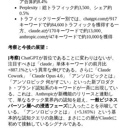
ア合算約8.4%
Perplexity：総トラフィック約3,500、シェア約
0.5%
トラフィックリーダー別では、chatgpt.comが917
キーワードで約84,600トラフィックを獲得する一
方、claude.aiが170キーワードで約13,000、
anthropic.comが47キーワードで約10,000を獲得
考察と今後の展望：
[考察]
ChatGPTが首位であることに変わりはないが、
注目すべきは「claude」単体キーワードの前月比
+887.1%という異常な伸びである。さらに「Claude
Cowork」「Claude Opus 4.6」「アンソロピックとは」
「アンソロピック 何がすごい」といった新プロダク
ト・ブランド認知系のキーワードが一斉に出現してい
る。これは、Anthropicが新機能のリリースと連動し
て、単なるテック業界内の認知を超え、
一般ビジネス
パーソン層への浸透フェーズ
に入ったことを示唆して
いる。「アンソロピックとは」（+5,165%）という基
本的な認知クエリの急騰は、まさにこの層がClaudeに
初めて接触しているシグナルである。