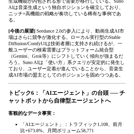
生成機能が内包される形で需要が移行している。Suno
AIは音楽生成という独自ポジションを確立しており、
ニッチ×高機能の戦略が奏功している稀有な事例であ
る。
[今後の展望]
Seedance 2.0の参入により、動画生成AI市
場はさらに競争が激化する。ローカル実行型のStable
Diffusion/ComfyUIは技術者層に支持され続けるが、一
般ユーザーの検索需要はプラットフォーム統合型
（Gemini、Grok等）にシフトしていく傾向が強まるだ
ろう。Suno AIは「使い方」系クエリが安定的に発生し
ており、ユーザー定着が進んでいることから、音楽生
成AI市場の盟主としてのポジションを固めつつある。
トピック6：「AIエージェント」の台頭 ── チ
ャットボットから自律型エージェントへ
客観的なデータ事実：
「AIエージェント」：トラフィック1,108、前月
比+673.8%、月間ボリューム58,771