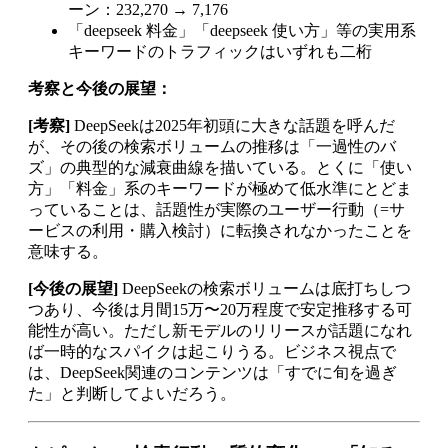
ーン：232,270 → 7,176
「deepseek 料金」「deepseek 使い方」等の実用系
キーワードのトラフィックはいずれも二桁
考察と今後の展望：
[考察]
DeepSeekは2025年初頭に大きな話題を呼んだ
が、その後の検索ボリュームの推移は「一過性のバ
ズ」の典型的な減衰曲線を描いている。とくに「使い
方」「料金」系のキーワードが極めて低水準にとどま
っていることは、話題性が実際のユーザー行動（=サ
ービスの利用・購入検討）に転換されなかったことを
意味する。
[今後の展望]
DeepSeekの検索ボリュームは底打ちしつ
つあり、今後は月間15万〜20万程度で安定推移する可
能性が高い。ただし新モデルのリリースが話題になれ
ば一時的なスパイクは起こりうる。ビジネス視点で
は、DeepSeek関連のコンテンツは「すでに旬を過ぎ
た」と判断してよいだろう。