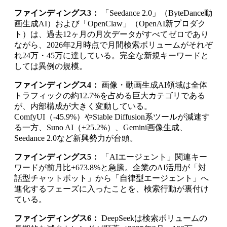
ファインディングス3：
「Seedance 2.0」（ByteDance動
画生成AI）および「OpenClaw」（OpenAI新プロダク
ト）は、過去12ヶ月の月次データがすべてゼロであり
ながら、2026年2月時点で月間検索ボリュームがそれぞ
れ24万・45万に達している。完全な新規キーワードと
しては異例の規模。
ファインディングス4：
画像・動画生成AI領域は全体
トラフィックの約12.7%を占める巨大カテゴリである
が、内部構成が大きく変動している。
ComfyUI（-45.9%）やStable Diffusion系ツールが減速す
る一方、Suno AI（+25.2%）、Gemini画像生成、
Seedance 2.0など新興勢力が台頭。
ファインディングス5：
「AIエージェント」関連キー
ワードが前月比+673.8%と急騰。企業のAI活用が「対
話型チャットボット」から「自律型エージェント」へ
進化するフェーズに入ったことを、検索行動が裏付け
ている。
ファインディングス6：
DeepSeekは検索ボリュームの