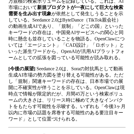
万規模の検索ボリュームを記録している。これは、AI
市場において
新規プロダクトが一夜にして巨大な検索
需要を生み出す現象
が依然として発生しうることを示
している。Seedance 2.0はByteDance（TikTok親会社）
の動画生成AIであり、「規制」「どこの国」といった
キーワードの存在は、中国発AIサービスへの関心と同
時に懸念も並存していることを物語る。OpenClawにつ
いては「エージェント」「CAD設計」「ロボット」と
いった派生ワードから、OpenAIが汎用AIプラットフォ
ームとしての拡張を図っている可能性が読み取れる。
[今後の展望]
Seedance 2.0は、Soraの対抗馬として動画
生成AI市場の勢力図を塗り替える可能性がある。ただ
し「規制」関連キーワードの存在は、日本市場での展
開に不確実性が伴うことを示している。OpenClawは現
時点で情報が限定的だが、月間45万という検索ボリュ
ームの大きさは、リリース時に極めて大きなインパク
トをもたらす可能性を示唆する。いずれも「今後3ヶ月
以内に市場の話題を席巻する可能性のある要注目キー
ワード」として位置づけられる。