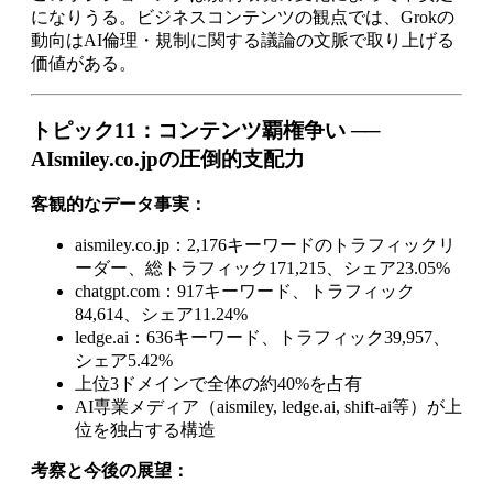
になりうる。ビジネスコンテンツの観点では、Grokの
動向はAI倫理・規制に関する議論の文脈で取り上げる
価値がある。
トピック11：コンテンツ覇権争い ──
AIsmiley.co.jpの圧倒的支配力
客観的なデータ事実：
aismiley.co.jp：2,176キーワードのトラフィックリ
ーダー、総トラフィック171,215、シェア23.05%
chatgpt.com：917キーワード、トラフィック
84,614、シェア11.24%
ledge.ai：636キーワード、トラフィック39,957、
シェア5.42%
上位3ドメインで全体の約40%を占有
AI専業メディア（aismiley, ledge.ai, shift-ai等）が上
位を独占する構造
考察と今後の展望：