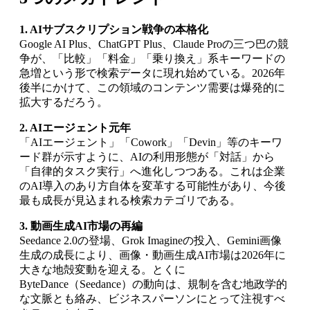
1. AIサブスクリプション戦争の本格化
Google AI Plus、ChatGPT Plus、Claude Proの三つ巴の競
争が、「比較」「料金」「乗り換え」系キーワードの
急増という形で検索データに現れ始めている。2026年
後半にかけて、この領域のコンテンツ需要は爆発的に
拡大するだろう。
2. AIエージェント元年
「AIエージェント」「Cowork」「Devin」等のキーワ
ード群が示すように、AIの利用形態が「対話」から
「自律的タスク実行」へ進化しつつある。これは企業
のAI導入のあり方自体を変革する可能性があり、今後
最も成長が見込まれる検索カテゴリである。
3. 動画生成AI市場の再編
Seedance 2.0の登場、Grok Imagineの投入、Gemini画像
生成の成長により、画像・動画生成AI市場は2026年に
大きな地殻変動を迎える。とくに
ByteDance（Seedance）の動向は、規制を含む地政学的
な文脈とも絡み、ビジネスパーソンにとって注視すべ