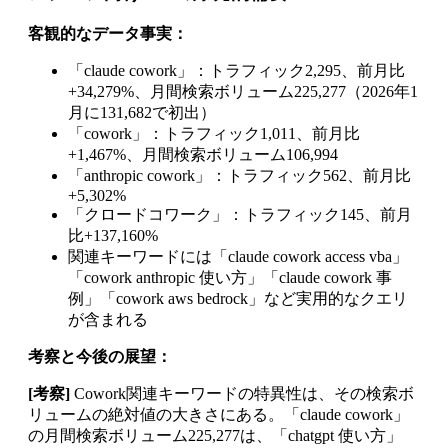
客観的なデータ事実：
「claude cowork」：トラフィック2,295、前月比
+34,279%、月間検索ボリューム225,277（2026年1
月に131,682で初出）
「cowork」：トラフィック1,011、前月比
+1,467%、月間検索ボリューム106,994
「anthropic cowork」：トラフィック562、前月比
+5,302%
「クロードコワーク」：トラフィック145、前月
比+137,160%
関連キーワードには「claude cowork access vba」
「cowork anthropic 使い方」「claude cowork 事
例」「cowork aws bedrock」など実用的なクエリ
が含まれる
考察と今後の展望：
[考察]
Cowork関連キーワードの特異性は、その検索ボ
リュームの絶対値の大きさにある。「claude cowork」
の月間検索ボリューム225,277は、「chatgpt 使い方」