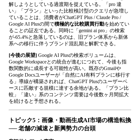
解しようとしている過渡期を捉えている。「pro 違
い」「プラン」といった比較検討型のクエリが急増し
ていることは、消費者がChatGPT Plus / Claude Pro /
Google AI Plusの間で
積極的な比較購買行動
を始めてい
ることの証左である。同時に「gemini ai pro」の検索
が-65.4%と急落しているのは、旧プラン体系から新体
系への移行に伴うブランド混乱期と解釈できる。
[今後の展望]
Google AI Plusの検索ボリュームは、
Google Workspaceとの統合が進むにつれて、今後も指
数関数的に成長する可能性が高い。既存のGmailや
Google Docsユーザーが「自然にAI有料プランに移行す
る」導線が構築されれば、ChatGPT Plusのユーザーベ
ースに匹敵する規模に達する余地がある。「プラン比
較」「違い」系のコンテンツ需要は今後数ヶ月間拡大
を続けると予想される。
トピック5：画像・動画生成AI市場の構造転換
── 老舗の減速と新興勢力の台頭