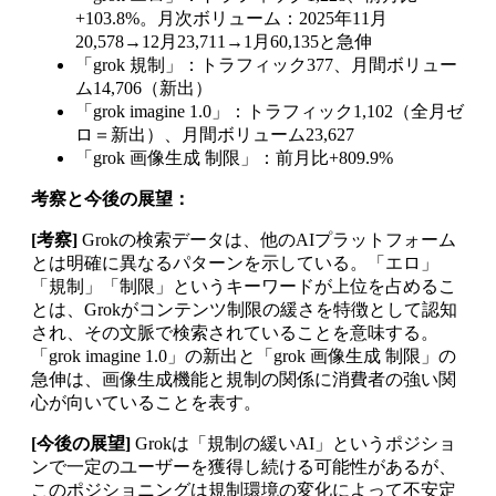
+103.8%。月次ボリューム：2025年11月
20,578→12月23,711→1月60,135と急伸
「grok 規制」：トラフィック377、月間ボリュー
ム14,706（新出）
「grok imagine 1.0」：トラフィック1,102（全月ゼ
ロ＝新出）、月間ボリューム23,627
「grok 画像生成 制限」：前月比+809.9%
考察と今後の展望：
[考察]
Grokの検索データは、他のAIプラットフォーム
とは明確に異なるパターンを示している。「エロ」
「規制」「制限」というキーワードが上位を占めるこ
とは、Grokがコンテンツ制限の緩さを特徴として認知
され、その文脈で検索されていることを意味する。
「grok imagine 1.0」の新出と「grok 画像生成 制限」の
急伸は、画像生成機能と規制の関係に消費者の強い関
心が向いていることを表す。
[今後の展望]
Grokは「規制の緩いAI」というポジショ
ンで一定のユーザーを獲得し続ける可能性があるが、
このポジショニングは規制環境の変化によって不安定