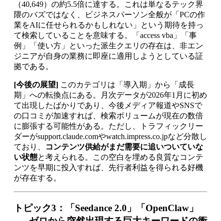
（40,649）の約5.5倍に達する。これは単なるテック界
隈のバズではなく、ビジネスパーソン全般が「PCの作
業をAIに任せられるかもしれない」という期待を持っ
て検索していることを意味する。「access vba」「事
例」「使い方」といった派生クエリの存在は、非エン
ジニアが自身の業務に即座に適用しようとしている証
拠である。
[今後の展望]
このカテゴリは「導入期」から「成長
期」への転換点にある。月次データが2026年1月に初め
て出現したばかりであり、今後メディア報道やSNSで
の口コミが加速すれば、検索ボリュームが現在の数倍
に膨張する可能性がある。ただし、トラフィックリー
ダーがsupport.claude.comやwatch.impress.co.jpなど分散し
ており、
コンテンツ供給がまだ需要に追いついていな
い状態
と考えられる。この空白を埋める良質なコンテ
ンツを早期に投入すれば、先行者利益を得られる好機
が存在する。
トピック3：「Seedance 2.0」「OpenClaw」
── ゼロから突然出現する巨大キーワードの衝