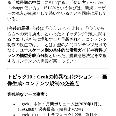
る「成長期の中盤」に相当する。「使い方」+82.7%、
「chatgpt 使い方」+151.8%という伸びは、新規ユーザ
ーの流入が依然として続いていることも同時に示して
いる。
[今後の展望]
今後は「〇〇 vs △△ 比較」「〇〇から
△△への乗り換え」といったスイッチング行動に関す
るクエリがさらに増加すると予想される。コンテンツ
制作の観点では、「とは」型の入門コンテンツだけで
なく、
ユースケース別の具体的な活用ガイド
や
有料プ
ランの損益分岐点分析
といった、購買意思決定を支援
するコンテンツの需要が高まっていく。
トピック10：Grokの特異なポジション ── 画
像生成×コンテンツ規制の交差点
客観的なデータ事実：
「grok」本体：月間ボリュームは2026年1月に
1,595,869と過去最高（前月比+72%）
「grok エロ」：トラフィック1,228、前月比