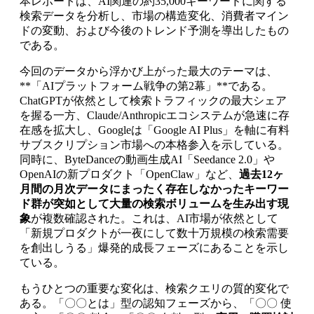
本レポートは、AI関連の約35,000キーワードに関する
検索データを分析し、市場の構造変化、消費者マイン
ドの変動、および今後のトレンド予測を導出したもの
である。
今回のデータから浮かび上がった最大のテーマは、
**「AIプラットフォーム戦争の第2幕」**である。
ChatGPTが依然として検索トラフィックの最大シェア
を握る一方、Claude/Anthropicエコシステムが急速に存
在感を拡大し、Googleは「Google AI Plus」を軸に有料
サブスクリプション市場への本格参入を示している。
同時に、ByteDanceの動画生成AI「Seedance 2.0」や
OpenAIの新プロダクト「OpenClaw」など、
過去12ヶ
月間の月次データにまったく存在しなかったキーワー
ド群が突如として大量の検索ボリュームを生み出す現
象
が複数確認された。これは、AI市場が依然として
「新規プロダクトが一夜にして数十万規模の検索需要
を創出しうる」爆発的成長フェーズにあることを示し
ている。
もうひとつの重要な変化は、検索クエリの質的変化で
ある。「〇〇とは」型の認知フェーズから、「〇〇 使