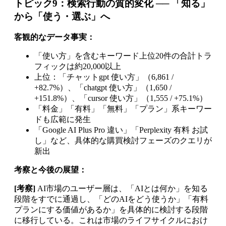
トピック9：検索行動の質的変化 ── 「知る」
から「使う・選ぶ」へ
客観的なデータ事実：
「使い方」を含むキーワード上位20件の合計トラ
フィックは約20,000以上
上位：「チャットgpt 使い方」（6,861 /
+82.7%）、「chatgpt 使い方」（1,650 /
+151.8%）、「cursor 使い方」（1,555 / +75.1%）
「料金」「有料」「無料」「プラン」系キーワー
ドも広範に発生
「Google AI Plus Pro 違い」「Perplexity 有料 お試
し」など、具体的な購買検討フェーズのクエリが
新出
考察と今後の展望：
[考察]
AI市場のユーザー層は、「AIとは何か」を知る
段階をすでに通過し、「どのAIをどう使うか」「有料
プランにする価値があるか」を具体的に検討する段階
に移行している。これは市場のライフサイクルにおけ