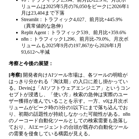
リュームは2025年5月の76,050をピークに2026年1
月は23,404まで下落
Streamlit：トラフィック4,027、前月比+445.9%
（異常値的な急伸）
Replit Agent：トラフィック539、前月比+359.6%
n8n：トラフィック1,296、前月比-79.0%。月次ボ
リュームも2025年9月の197,867から2026年1月
93,612へ半減
考察と今後の展望：
[考察]
開発者向けAIツール市場は、各ツールの明暗が
はっきり分かれる「淘汰期」の入口に差し掛かってい
る。Devinは「AIソフトウェアエンジニア」というコン
セプトが浸透し、「使い方」検索の急伸は実際のユー
ザー獲得が進んでいることを示す。一方、v0は月次ボ
リュームがピーク時の3分の1以下にまで落ち込んでお
り、初期の話題性が持続しなかった可能性がある。n8n
のノーコード自動化ツールとしての検索需要も急落し
ており、AIエージェントの台頭が既存の自動化ツール
の需要を侵食している構図が見える。