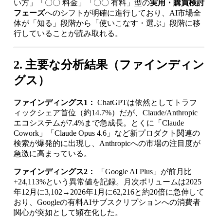
い方」「〇〇 料金」「〇〇 有料」型の
実用・購買検討
フェーズ
へのシフトが明確に進行しており、AI市場全
体が「知る」段階から「使いこなす・選ぶ」段階に移
行していることが読み取れる。
2. 主要な分析結果（ファインディン
グス）
ファインディングス1：
ChatGPTは依然としてトラフ
ィックシェア首位（約14.7%）だが、Claude/Anthropic
エコシステムが7.4%まで急成長。とくに「Claude
Cowork」「Claude Opus 4.6」など新プロダクト関連の
検索が爆発的に出現し、Anthropicへの市場の注目度が
急激に高まっている。
ファインディングス2：
「Google AI Plus」が前月比
+24,113%という異常値を記録。月次ボリュームは2025
年12月に3,102→2026年1月に62,216と約20倍に急伸して
おり、Googleの有料AIサブスクリプションへの消費者
関心が突如として顕在化した。