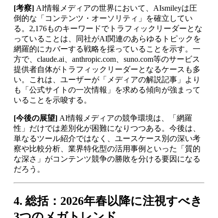
[考察]
AI情報メディアの世界において、AIsmileyは圧
倒的な「コンテンツ・オーソリティ」を確立してい
る。2,176ものキーワードでトラフィックリーダーとな
っていることは、同社がAI関連のあらゆるトピックを
網羅的にカバーする戦略を採っていることを示す。一
方で、claude.ai、anthropic.com、suno.com等のサービス
提供者自体がトラフィックリーダーとなるケースも多
い。これは、ユーザーが「メディアの解説記事」より
も「公式サイトの一次情報」を求める傾向が強まって
いることを示唆する。
[今後の展望]
AI情報メディアの競争環境は、「網羅
性」だけでは差別化が困難になりつつある。今後は、
単なるツール紹介ではなく、ユースケース別の深い考
察や比較分析、業界特化型の活用事例といった「質的
な深さ」がコンテンツ競争の勝敗を分ける要因になる
だろう。
4. 総括：2026年春以降に注視すべき
3つのメガトレンド