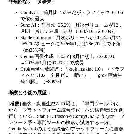
客観的なデータ事実：
ComfyUI：前月比-45.9%だがトラフィック16,106
で依然最大
Suno AI：前月比+25.2%、月次ボリュームが12ヶ
月間一貫して右肩上がり（103,716→201,092）
Stable Diffusion：月次ボリュームが2025年5月の
355,907をピークに2026年1月は266,704まで下落
（約25%減）
Gemini画像生成：2025年8月に初出（33,922）
→2026年1月に99,293まで成長
Grok画像生成関連：「grok imagine 1.0」（トラフ
ィック1,102、全月ゼロ＝新出）、「grok 画像生
成 制限」（+809%）
考察と今後の展望：
[考察]
画像・動画生成AI市場は、「専門ツール時代」
から「プラットフォーム統合時代」への構造転換が進
行している。Stable DiffusionやComfyUIのようなオープ
ンソース系・専門ツールの検索が減速する一方、
GeminiやGrokのような総合AIプラットフォームに画像