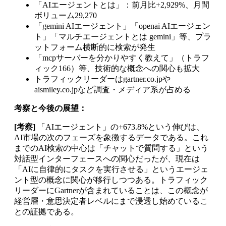
「AIエージェントとは」：前月比+2,929%、月間
ボリューム29,270
「gemini AIエージェント」「openai AIエージェン
ト」「マルチエージェントとは gemini」等、プラ
ットフォーム横断的に検索が発生
「mcpサーバーを分かりやすく教えて」（トラフ
ィック166）等、技術的な概念への関心も拡大
トラフィックリーダーはgartner.co.jpや
aismiley.co.jpなど調査・メディア系が占める
考察と今後の展望：
[考察]
「AIエージェント」の+673.8%という伸びは、
AI市場の次のフェーズを象徴するデータである。これ
までのAI検索の中心は「チャットで質問する」という
対話型インターフェースへの関心だったが、現在は
「AIに自律的にタスクを実行させる」というエージェ
ント型の概念に関心が移行しつつある。トラフィック
リーダーにGartnerが含まれていることは、この概念が
経営層・意思決定者レベルにまで浸透し始めているこ
との証拠である。