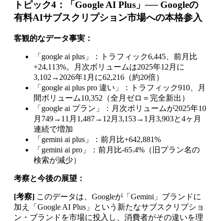
トピック4：「Google AI Plus」── Googleの
有料AIサブスクリプション市場への本格参入
客観的なデータ事実：
「google ai plus」：トラフィック6,445、前月比
+24,113%。月次ボリュームは2025年12月に
3,102→2026年1月に62,216（約20倍）
「google ai plus pro 違い」：トラフィック910、月
間ボリューム10,352（全月ゼロ＝完全新出）
「google ai プラン」：月次ボリュームが2025年10
月749→11月1,487→12月3,153→1月3,903と4ヶ月
連続で増加
「gemini ai plus」：前月比+642,881%
「gemini ai pro」：前月比-65.4%（旧プラン名の
検索が減少）
考察と今後の展望：
[考察]
このデータは、Googleが「Gemini」ブランドに
加え「Google AI Plus」という新たなサブスクリプショ
ン・ブランドを市場に投入し、消費者がその違いを理