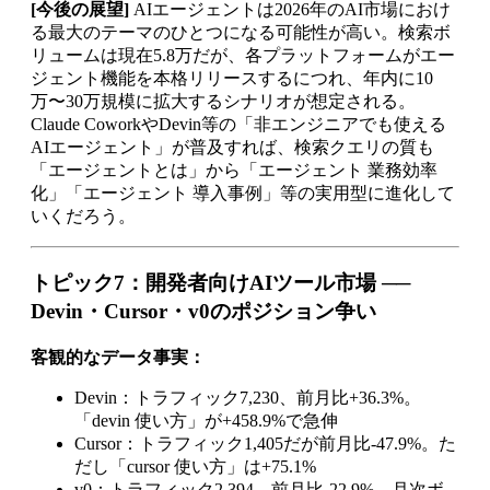
[今後の展望]
AIエージェントは2026年のAI市場におけ
る最大のテーマのひとつになる可能性が高い。検索ボ
リュームは現在5.8万だが、各プラットフォームがエー
ジェント機能を本格リリースするにつれ、年内に10
万〜30万規模に拡大するシナリオが想定される。
Claude CoworkやDevin等の「非エンジニアでも使える
AIエージェント」が普及すれば、検索クエリの質も
「エージェントとは」から「エージェント 業務効率
化」「エージェント 導入事例」等の実用型に進化して
いくだろう。
トピック7：開発者向けAIツール市場 ──
Devin・Cursor・v0のポジション争い
客観的なデータ事実：
Devin：トラフィック7,230、前月比+36.3%。
「devin 使い方」が+458.9%で急伸
Cursor：トラフィック1,405だが前月比-47.9%。た
だし「cursor 使い方」は+75.1%
v0：トラフィック2,394、前月比-22.9%。月次ボ