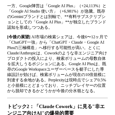
一方、Google陣営は「Google AI Plus」（+24,113%）と
「Google AI Studio 使い方」（+6,981%）が急騰。既存
のGeminiブランドとは別軸で、**有料サブスクリプシ
ョンとしての「Google AI Plus」**が独立したブランド
認知を形成しつつある。
[今後の展望]
AI市場の検索シェアは、今後6〜12ヶ月で
「ChatGPT一強」から「ChatGPT・Claude・Google AI
Plusの三極構造」へ移行する可能性が高い。とくに
Claude/Anthropicは、Coworkのような非エンジニア向け
プロダクトの投入により、検索ボリュームの母数自体
を拡大しうるポジションにある。Google AI Plusは、既
存のGoogle Workspaceユーザーベースを梃子にした導
線設計が効けば、検索ボリュームが現在の10倍規模に
到達する余地がある。Perplexityは現時点でシェア0.5%
と小規模にとどまっており、ニッチプレイヤーの位置
から脱却できるかどうかが今後の分水嶺となる。
トピック2：「Claude Cowork」に見る"非エ
ンジニア向けAI"の爆発的需要