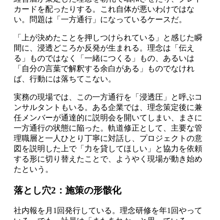
カードを配ったりする。これ自体が悪いわけではな
い。問題は「一方通行」になっているケースだ。
「上が決めたことを押しつけられている」と感じた瞬
間に、浸透どころか反発が生まれる。理念は「伝え
る」ものではなく「一緒につくる」もの、あるいは
「自分の言葉で解釈する余白がある」ものでなけれ
ば、行動には落ちてこない。
実務の現場では、この一方通行を「浸透圧」と呼ぶコ
ンサルタントもいる。ある企業では、理念策定後に兼
任メンバーが通達的に説明会を開いてしまい、まさに
一方通行の状態に陥った。軌道修正として、主要な管
理職層と一人ひとり丁寧に対話し、プロジェクトの意
図を説明した上で「力を貸してほしい」と協力を依頼
する形に切り替えたことで、ようやく現場が動き始め
たという。
落とし穴2：施策の形骸化
社内報を月1回発行している。理念研修を年1回やって