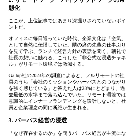
態化
ここが、上位記事ではあまり深掘りされていないポイ
ントだ。
オフィスに毎日通っていた時代、企業文化は「空気」
として自然に伝播していた。隣の席の先輩の仕事ぶり
を見て学ぶ、ランチで経営方針の裏話を聞く、朝礼で
社長の想いに触れる。こうした「非公式な浸透チャネ
ル」がリモート環境では激減する。
Gallup社の2023年の調査によると、フルリモートの社
員のうち「会社のミッションやパーパスとのつながり
を強く感じている」と答えた人は28%にとどまり、過
去最低の水準まで落ち込んでいた。リモート環境では
意識的にインナーブランディングを設計しないと、社
員と企業理念の間に断絶が生まれる。
3. パーパス経営の浸透
「なぜ存在するのか」を問うパーパス経営が主流にな