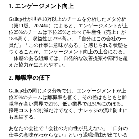
1. エンゲージメント向上
Gallup社が世界18万以上のチームを分析したメタ分析
（第11版、2024年）によると、エンゲージメントが上
位25%のチームは下位25%と比べて生産性（売上）が
18%高く、収益性は23%高い。「自分はこの会社の一
員だ」「この仕事に意味がある」と感じられる状態を
つくることが、エンゲージメント向上の土台になる。
一体感のある組織では、自発的な改善提案や部門を超
えた協力が生まれやすい。
2. 離職率の低下
Gallup社の同じメタ分析では、エンゲージメントが上
位25%のチームは離職率も低く、その差はもともと離
職率が高い業界で21%、低い業界では51%にのぼる。
採用コストの削減だけでなく、ナレッジの流出防止に
も直結する。
あなたの会社で「会社の方向性が見えない」「自分の
仕事の意味がわからない」という退職理由が出ている