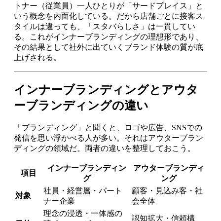
トナー（従業員）一人ひとりが「サードプレイス」と
いう概念を内面化している。だから店舗ごとに接客ス
タイルは違っても、「スタバらしさ」は一貫してい
る。これがインナーブランディングの理想形であり、
その結果として社外に出ていくブランド体験の質が底
上げされる。
インナーブランディングとアウタ
ーブランディングの違い
「ブランディング」と聞くと、ロゴや広告、SNSでの
発信を思い浮かべる人が多い。それはアウターブラン
ディングの領域だ。両者の違いを整理しておこう。
インナーブランディン
アウターブランディ
項目
グ
ング
社員・経営層・パート
顧客・見込み客・社
対象
ナー企業
会全体
理念の浸透・一体感の
認知拡大・信頼構