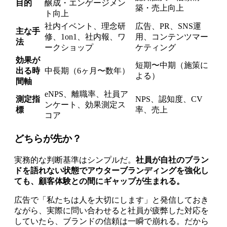
目的
醸成・エンゲージメン
築・売上向上
ト向上
社内イベント、理念研
広告、PR、SNS運
主な手
修、1on1、社内報、ワ
用、コンテンツマー
法
ークショップ
ケティング
効果が
短期〜中期（施策に
出る時
中長期（6ヶ月〜数年）
よる）
間軸
eNPS、離職率、社員ア
測定指
NPS、認知度、CV
ンケート、効果測定ス
標
率、売上
コア
どちらが先か？
実務的な判断基準はシンプルだ。
社員が自社のブラン
ドを語れない状態でアウターブランディングを強化し
ても、顧客体験との間にギャップが生まれる。
広告で「私たちは人を大切にします」と発信しておき
ながら、実際に問い合わせると社員が疲弊した対応を
していたら、ブランドの信頼は一瞬で崩れる。だから