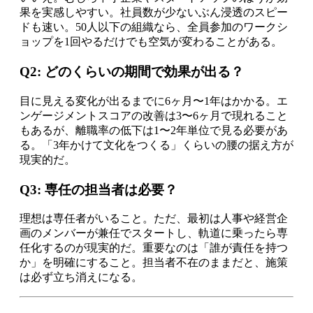
果を実感しやすい。社員数が少ないぶん浸透のスピー
ドも速い。50人以下の組織なら、全員参加のワークシ
ョップを1回やるだけでも空気が変わることがある。
Q2: どのくらいの期間で効果が出る？
目に見える変化が出るまでに6ヶ月〜1年はかかる。エ
ンゲージメントスコアの改善は3〜6ヶ月で現れること
もあるが、離職率の低下は1〜2年単位で見る必要があ
る。「3年かけて文化をつくる」くらいの腰の据え方が
現実的だ。
Q3: 専任の担当者は必要？
理想は専任者がいること。ただ、最初は人事や経営企
画のメンバーが兼任でスタートし、軌道に乗ったら専
任化するのが現実的だ。重要なのは「誰が責任を持つ
か」を明確にすること。担当者不在のままだと、施策
は必ず立ち消えになる。