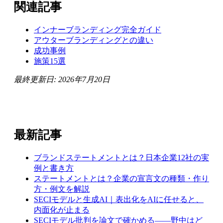
関連記事
インナーブランディング完全ガイド
アウターブランディングとの違い
成功事例
施策15選
最終更新日: 2026年7月20日
最新記事
ブランドステートメントとは？日本企業12社の実
例と書き方
ステートメントとは？企業の宣言文の種類・作り
方・例文を解説
SECIモデルと生成AI｜表出化をAIに任せると、
内面化が止まる
SECIモデル批判を論文で確かめる——野中はど