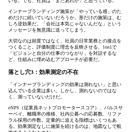
いる。でも、社員は「またあれか」と思っている。
インナーブランディング施策が「やっている感」のた
めだけに続いていないだろうか。形だけの施策は、む
しろ逆効果だ。「会社は本気じゃないんだな」という
メッセージを無意識に送ってしまう。
大切なのは頻度ではなく、社員の日常業務との接点を
つくること。評価制度に理念を反映させる、1on1で
「ビジョンと自分の仕事のつながり」を対話するな
ど、仕組みに埋め込むアプローチが必要だ。
落とし穴3：効果測定の不在
「インナーブランディングの効果は測れない」と思い
込んでいる企業は多い。しかし、測れないのではな
く、測っていないだけだ。
eNPS（従業員ネットプロモータースコア）、パルスサ
ーベイ、離職率の推移、社内公募への応募数、リファ
ラル採用の件数。定量的に追える指標はいくつもあ
る。効果測定なしに施策を続けるのは、地図なしで航