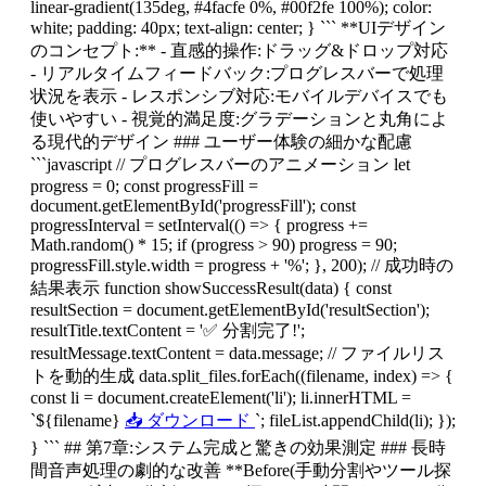
${filename}
📥 ダウンロード
`; fileList.appendChild(li); });
} ``` ## 第7章:システム完成と驚きの効果測定 ### 長時
間音声処理の劇的な改善 **Before(手動分割やツール探