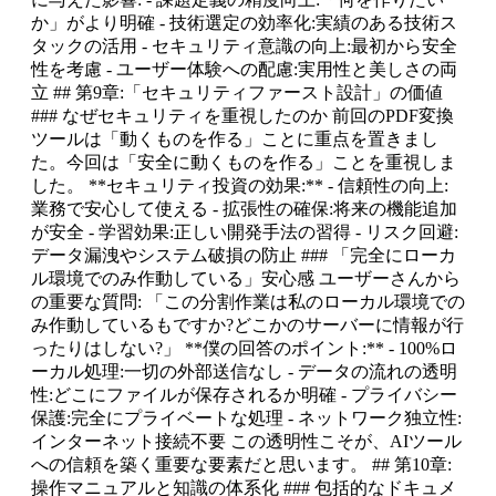
か」がより明確 - 技術選定の効率化:実績のある技術ス
タックの活用 - セキュリティ意識の向上:最初から安全
性を考慮 - ユーザー体験への配慮:実用性と美しさの両
立 ## 第9章:「セキュリティファースト設計」の価値
### なぜセキュリティを重視したのか 前回のPDF変換
ツールは「動くものを作る」ことに重点を置きまし
た。今回は「安全に動くものを作る」ことを重視しま
した。 **セキュリティ投資の効果:** - 信頼性の向上:
業務で安心して使える - 拡張性の確保:将来の機能追加
が安全 - 学習効果:正しい開発手法の習得 - リスク回避:
データ漏洩やシステム破損の防止 ### 「完全にローカ
ル環境でのみ作動している」安心感 ユーザーさんから
の重要な質問: 「この分割作業は私のローカル環境での
み作動しているもですか?どこかのサーバーに情報が行
ったりはしない?」 **僕の回答のポイント:** - 100%ロ
ーカル処理:一切の外部送信なし - データの流れの透明
性:どこにファイルが保存されるか明確 - プライバシー
保護:完全にプライベートな処理 - ネットワーク独立性:
インターネット接続不要 この透明性こそが、AIツール
への信頼を築く重要な要素だと思います。 ## 第10章:
操作マニュアルと知識の体系化 ### 包括的なドキュメ