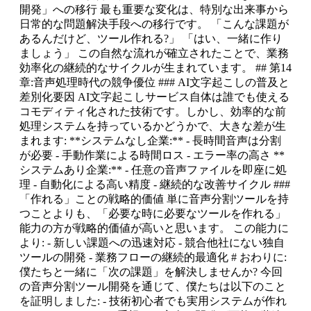
開発」への移行 最も重要な変化は、特別な出来事から
日常的な問題解決手段への移行です。 「こんな課題が
あるんだけど、ツール作れる?」 「はい、一緒に作り
ましょう」 この自然な流れが確立されたことで、業務
効率化の継続的なサイクルが生まれています。 ## 第14
章:音声処理時代の競争優位 ### AI文字起こしの普及と
差別化要因 AI文字起こしサービス自体は誰でも使える
コモディティ化された技術です。しかし、効率的な前
処理システムを持っているかどうかで、大きな差が生
まれます: **システムなし企業:** - 長時間音声は分割
が必要 - 手動作業による時間ロス - エラー率の高さ **
システムあり企業:** - 任意の音声ファイルを即座に処
理 - 自動化による高い精度 - 継続的な改善サイクル ###
「作れる」ことの戦略的価値 単に音声分割ツールを持
つことよりも、「必要な時に必要なツールを作れる」
能力の方が戦略的価値が高いと思います。 この能力に
より: - 新しい課題への迅速対応 - 競合他社にない独自
ツールの開発 - 業務フローの継続的最適化 # おわりに:
僕たちと一緒に「次の課題」を解決しませんか? 今回
の音声分割ツール開発を通じて、僕たちは以下のこと
を証明しました: - 技術初心者でも実用システムが作れ