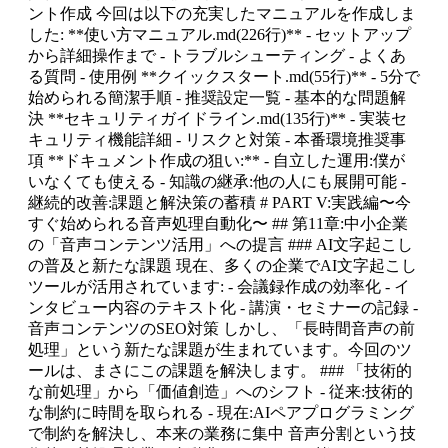
ント作成 今回は以下の充実したマニュアルを作成しま
した: **使い方マニュアル.md(226行)** - セットアップ
から詳細操作まで - トラブルシューティング - よくあ
る質問 - 使用例 **クイックスタート.md(55行)** - 5分で
始められる簡潔手順 - 推奨設定一覧 - 基本的な問題解
決 **セキュリティガイドライン.md(135行)** - 実装セ
キュリティ機能詳細 - リスクと対策 - 本番環境推奨事
項 **ドキュメント作成の狙い:** - 自立した運用:僕が
いなくても使える - 知識の継承:他の人にも展開可能 -
継続的改善:課題と解決策の蓄積 # PART V:実践編〜今
すぐ始められる音声処理自動化〜 ## 第11章:中小企業
の「音声コンテンツ活用」への提言 ### AI文字起こし
の普及と新たな課題 現在、多くの企業でAI文字起こし
ツールが活用されています: - 会議録作成の効率化 - イ
ンタビュー内容のテキスト化 - 講演・セミナーの記録 -
音声コンテンツのSEO対策 しかし、「長時間音声の前
処理」という新たな課題が生まれています。今回のツ
ールは、まさにこの課題を解決します。 ### 「技術的
な前処理」から「価値創造」へのシフト - 従来:技術的
な制約に時間を取られる - 現在:AIペアプログラミング
で制約を解決し、本来の業務に集中 音声分割という技