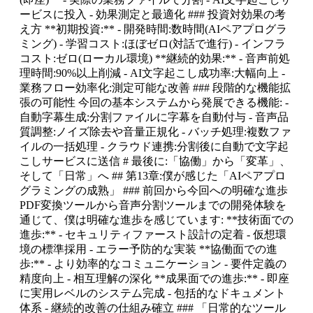
ービスに投入 - 効果測定と最適化 ### 投資対効果の考
え方 **初期投資:** - 開発時間:数時間(AIペアプログラ
ミング) - 学習コスト:ほぼゼロ(対話で進行) - インフラ
コスト:ゼロ(ローカル環境) **継続的効果:** - 音声前処
理時間:90%以上削減 - AI文字起こし成功率:大幅向上 -
業務フロー効率化:測定可能な改善 ### 段階的な機能拡
張の可能性 今回の基本システムから発展できる機能: -
自動字幕生成:分割ファイルに字幕を自動付与 - 音声品
質調整:ノイズ除去や音量正規化 - バッチ処理:複数ファ
イルの一括処理 - クラウド連携:分割後に自動で文字起
こしサービスに送信 # 最後に:「協働」から「変革」、
そして「日常」へ ## 第13章:僕が感じた「AIペアプロ
グラミングの成熟」 ### 前回から今回への明確な進歩
PDF変換ツールから音声分割ツールまでの開発体験を
通じて、僕は明確な進歩を感じています: **技術面での
進歩:** - セキュリティファースト設計の定着 - 仮想環
境の標準採用 - エラー予防的な実装 **協働面での進
歩:** - より効率的なコミュニケーション - 要件定義の
精度向上 - 相互理解の深化 **成果面での進歩:** - 即座
に実用レベルのシステム完成 - 包括的なドキュメント
体系 - 継続的改善の仕組み確立 ### 「日常的なツール