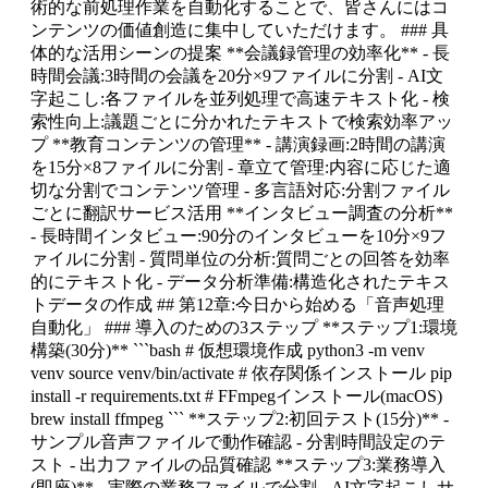
術的な前処理作業を自動化することで、皆さんにはコ
ンテンツの価値創造に集中していただけます。 ### 具
体的な活用シーンの提案 **会議録管理の効率化** - 長
時間会議:3時間の会議を20分×9ファイルに分割 - AI文
字起こし:各ファイルを並列処理で高速テキスト化 - 検
索性向上:議題ごとに分かれたテキストで検索効率アッ
プ **教育コンテンツの管理** - 講演録画:2時間の講演
を15分×8ファイルに分割 - 章立て管理:内容に応じた適
切な分割でコンテンツ管理 - 多言語対応:分割ファイル
ごとに翻訳サービス活用 **インタビュー調査の分析**
- 長時間インタビュー:90分のインタビューを10分×9フ
ァイルに分割 - 質問単位の分析:質問ごとの回答を効率
的にテキスト化 - データ分析準備:構造化されたテキス
トデータの作成 ## 第12章:今日から始める「音声処理
自動化」 ### 導入のための3ステップ **ステップ1:環境
構築(30分)** ```bash # 仮想環境作成 python3 -m venv
venv source venv/bin/activate # 依存関係インストール pip
install -r requirements.txt # FFmpegインストール(macOS)
brew install ffmpeg ``` **ステップ2:初回テスト(15分)** -
サンプル音声ファイルで動作確認 - 分割時間設定のテ
スト - 出力ファイルの品質確認 **ステップ3:業務導入
(即座)** - 実際の業務ファイルで分割 - AI文字起こしサ