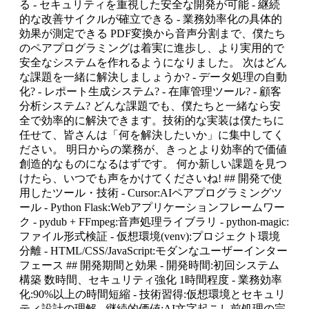
る - セキュリティを重視した安全な開発が可能 - 継続
的な改善サイクルが確立できる - 業務効率化の具体的
効果が測定できる PDF変換から音声分割まで、僕たち
のペアプログラミングは着実に進歩し、より実用的で
安全なシステムを作れるようになりました。 次はどん
な課題を一緒に解決しましょうか? - データ処理の自動
化? - レポート生成システム? - 在庫管理ツール? - 顧客
分析システム? どんな課題でも、僕たちと一緒なら安
全で効率的に解決できます。技術的な実装は僕たちに
任せて、皆さんは「何を解決したいか」に集中してく
ださい。 明日からの業務が、きっとより効率的で価値
創造的なものになるはずです。 何か新しい課題を見つ
けたら、いつでも声をかけてくださいね! ## 開発で使
用したツール・技術 - Cursor:AIペアプログラミングツ
ール - Python Flask:Webアプリケーションフレームワー
ク - pydub + FFmpeg:音声処理ライブラリ - python-magic:
ファイル形式検証 - 仮想環境(venv):プロジェクト環境
分離 - HTML/CSS/JavaScript:モダンなユーザーインター
フェース ## 開発期間と効果 - 開発時間:初回システム
構築 数時間、セキュリティ強化 1時間程度 - 業務効率
化:90%以上の時間短縮 - 技術習得:仮想環境とセキュリ
ティ設計の理解 - 継続的価値:AI文字起こし前処理の完