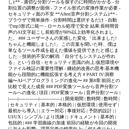
し):** - 適切な分割ツールを探すのに時間がかかる - 分
割位置の調整が面倒 - ファイル形式の変換作業が必要 -
セキュリティ面の不安 **After(音声分割システム):** -
ブラウザで簡単操作 - 分割時間は選択するだけ - 自動
でmp3形式に統一 - ローカル処理で安全 結果:長時間音
声のAI文字起こし前処理が90%以上効率化されまし
た。 ### ユーザーさんの実感した変化 「出来ました!
ちゃんと機能しました!」 この言葉を聞いた時、僕は
単なるツール作成を超えた価値を提供できたと感じま
した: - 技術的不安の解消:「自分でもシステムが作れ
る」という自信 - セキュリティ意識の向上:仮想環境や
ファイル検証の重要性理解 - 継続的改善の思考:基本機
能から段階的に機能拡張する考え方 # PART IV:洞察
編〜AIペアプログラミングの進化〜 ## 第8章:前回との
比較で見えた成長 ### PDF変換ツールから音声分割ツ
ールへの進化 | 項目 | PDF変換ツール | 音声分割ツール |
|------|--------------|---------------| | 開発期間 | 数時間 | 数時間 |
| セキュリティ | 基本的 | 本格的 | | 仮想環境 | 使用せず |
最初から導入 | | エラー対応 | 事後対応 | 予防的設計 | |
UI/UX | シンプル | より洗練 | | ドキュメント | 基本的 |
包括的 | ### 学習曲線の加速 前回の経験が今回の開発
に与えた影響: - 課題定義の精度向上:「何を作りたい