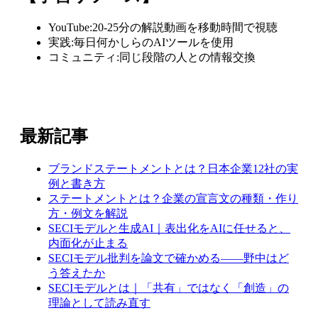
YouTube:20-25分の解説動画を移動時間で視聴
実践:毎日何かしらのAIツールを使用
コミュニティ:同じ段階の人との情報交換
最新記事
ブランドステートメントとは？日本企業12社の実
例と書き方
ステートメントとは？企業の宣言文の種類・作り
方・例文を解説
SECIモデルと生成AI｜表出化をAIに任せると、
内面化が止まる
SECIモデル批判を論文で確かめる——野中はど
う答えたか
SECIモデルとは｜「共有」ではなく「創造」の
理論として読み直す