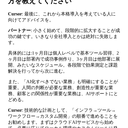
方を教えてください
Cursor
: 最後に、これから本格導入を考えている人に
向けてアドバイスを。
パートナー
: 小さく始めて、段階的に拡大することが成
功の鍵です。いきなり全社導入とかは絶対に失敗しま
す。
具体的には:1ヶ月目は個人レベルで基本ツール習得、2
ヶ月目は部署内で成功事例作り、3ヶ月目は他部署に展
開、みたいなスケジュール。各段階で効果測定と課題
解決を行ってから次に進む。
また、「AI化すべきでない業務」も明確にすることが
重要。人間の判断が必要な業務、創造性が重要な業
務、顧客との関係性が重要な業務は、AIサポートにと
どめる。
Cursor
: 技術的な計画として、「インフラ→ツール→
ワークフロー→カスタム開発」の順番で進めることを
お勧めします。まずはクラウドAIサービスから始め