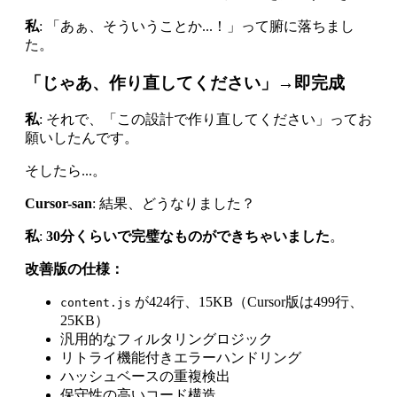
私
: 「あぁ、そういうことか...！」って腑に落ちまし
た。
「じゃあ、作り直してください」→即完成
私
: それで、「この設計で作り直してください」ってお
願いしたんです。
そしたら...。
Cursor-san
: 結果、どうなりました？
私
:
30分くらいで完璧なものができちゃいました
。
改善版の仕様：
が424行、15KB（Cursor版は499行、
content.js
25KB）
汎用的なフィルタリングロジック
リトライ機能付きエラーハンドリング
ハッシュベースの重複検出
保守性の高いコード構造