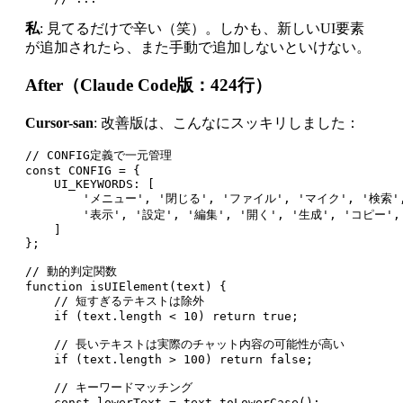
私
: 見てるだけで辛い（笑）。しかも、新しいUI要素
が追加されたら、また手動で追加しないといけない。
After（Claude Code版：424行）
Cursor-san
: 改善版は、こんなにスッキリしました：
// CONFIG定義で一元管理

const CONFIG = {

    UI_KEYWORDS: [

        'メニュー', '閉じる', 'ファイル', 'マイク', '検索',
        '表示', '設定', '編集', '開く', '生成', 'コピー',
    ]

};

// 動的判定関数

function isUIElement(text) {

    // 短すぎるテキストは除外

    if (text.length < 10) return true;

    // 長いテキストは実際のチャット内容の可能性が高い

    if (text.length > 100) return false;

    // キーワードマッチング

    const lowerText = text.toLowerCase();
