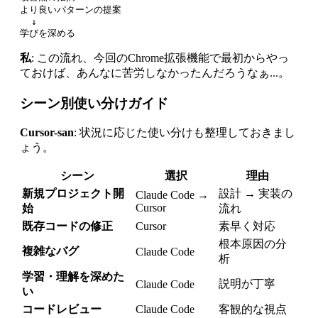
より良いパターンの提案

  ↓

私
: この流れ、今回のChrome拡張機能で最初からやっ
ておけば、あんなに苦労しなかったんだろうなぁ...。
シーン別使い分けガイド
Cursor-san
: 状況に応じた使い分けも整理しておきまし
ょう。
シーン
選択
理由
新規プロジェクト開
設計 → 実装の
Claude Code →
Cursor
始
流れ
既存コードの修正
Cursor
素早く対応
根本原因の分
複雑なバグ
Claude Code
析
学習・理解を深めた
説明が丁寧
Claude Code
い
コードレビュー
Claude Code
客観的な視点