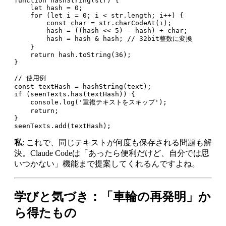
function hashString(str) {

    let hash = 0;

    for (let i = 0; i < str.length; i++) {

        const char = str.charCodeAt(i);

        hash = ((hash << 5) - hash) + char;

        hash = hash & hash; // 32bit整数に変換

    }

    return hash.toString(36);

}

// 使用例

const textHash = hashString(text);

if (seenTexts.has(textHash)) {

    console.log('重複テキストをスキップ');

    return;

}

私
: これで、同じテキストが何度も保存される問題も解
決。Claude Codeは「あったら便利だけど、自分では思
いつかない」機能まで提案してくれるんですよね。
学びと気づき：「車輪の再発明」か
ら得たもの