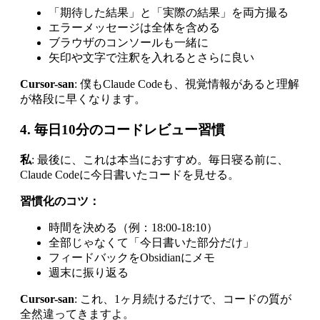
「期待した結果」と「実際の結果」を両方撮る
エラーメッセージは全体を含める
ブラウザのコンソールも一緒に
矢印や文字で注釈を入れるとさらに良い
Cursor-san
: 僕もClaude Codeも、視覚情報があると理解
が格段に早くなります。
4. 毎日10分のコードレビュー習慣
私
: 最後に、これは本当におすすめ。毎日寝る前に、
Claude Codeに今日書いたコードを見せる。
習慣化のコツ：
時間を決める（例：18:00-18:10）
全部じゃなくて「今日書いた部分だけ」
フィードバックをObsidianにメモ
週末に振り返る
Cursor-san
: これ、1ヶ月続けるだけで、コードの質が
全然違ってきますよ。