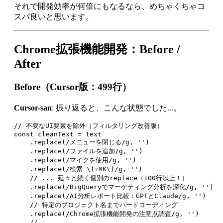
それで開発効率が何倍にもなるなら、めちゃくちゃコ
スパ良いと思います。
Chrome拡張機能開発：Before /
After
Before（Cursor版：499行）
Cursor-san
: 振り返ると、こんな状態でした...。
// 不要なUI要素を除外（フィルタリング改善版）

const cleanText = text

    .replace(/メニューを閉じる/g, '')

    .replace(/ファイルを追加/g, '')

    .replace(/マイクを使用/g, '')

    .replace(/検索 \(⇧⌘K\)/g, '')

    // ... 延々と続く個別のreplace（100行以上！）

    .replace(/BigQueryでマーケティング分析を深化/g, '')

    .replace(/AI分析レポート比較：GPTとClaude/g, '')

    // 特定のプロジェクト名までハードコーディング

    .replace(/Chrome拡張機能開発の注意点調査/g, '')
