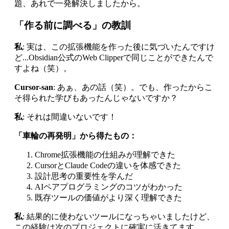
題、あれで一発解決しましたから。
「作る前に調べる」の教訓
私
: 実は、この拡張機能を作った後に気づいたんですけ
ど...Obsidian公式のWeb Clipperで同じことができたんで
すよね（笑）。
Cursor-san
: あぁ、あの話（笑）。でも、作ったからこ
そ得られた学びもあったんじゃないですか？
私
: それは間違いないです！
「車輪の再発明」から得たもの：
Chrome拡張機能の仕組みが理解できた
CursorとClaude Codeの違いを体感できた
設計思考の重要性を学んだ
AIペアプログラミングのコツがわかった
既存ツールの価値がより深く理解できた
私
: 結果的に使わないツールになっちゃいましたけど、
この経験は次のプロジェクトに確実に活きてます。