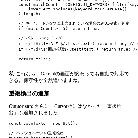
    const matchCount = CONFIG.UI_KEYWORDS.filter(keyw
        lowerText.includes(keyword.toLowerCase())

    ).length;

    // キーワードが5つ以上含まれている場合のみUI要素と判定

    if (matchCount >= 5) return true;

    // パターンマッチング

    if (/^[⌘⇧⌥]+[A-Z]$/.test(text)) return true;
    if (/^\d+\s*回の視聴$/.test(text)) return true; //
    return false;

私
: これなら、Geminiの画面が変わっても自動で対応で
きる。保守性が全然違いますね。
重複検出の追加
Cursor-san
: さらに、Cursor版にはなかった「重複検
出」も追加されました：
const seenTexts = new Set();

// ハッシュベースの重複検出
