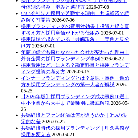
採用ブランディング会社を4タイプで徹底比較｜
母体別の強み・弱みと選び方
2026-07-08
いい会社ほど採用で苦戦する理由 共鳴経済で読
み解く打開策
2026-07-06
採用ブランディングの費用対効果｜投資と捉え直
す考え方と採用単価が下がる仕組み
2026-07-01
採用現場で起きている「共鳴現象」 実例と見分
け方
2026-07-01
年商10億でも採れなかった会社が変わった理由｜
外食企業の採用ブランディング事例
2026-06-22
採用費用はどこに入る？勘定科目と採用ブランデ
ィング投資の考え方
2026-06-15
インナーブランディングとは？意味・事例・進め
方を採用ブランディングの第一人者が解説
2026-
05-25
【2026年版】採用ブランディング成功事例10選｜
中小企業から大手まで業種別に徹底解説
2026-05-
25
共鳴経済とファン経済は何が違うのか｜3つの決
定的な差
2026-05-25
共鳴経済時代の採用ブランディング｜理念共感が
採用を変える
2026-04-21