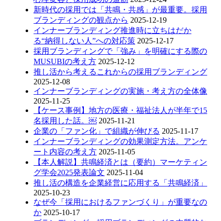
新時代の採用では「共鳴・共感」が最重要。採用
ブランディングの観点から
2025-12-19
インナーブランディング推進時に立ちはだか
る“納得しない人”への対応策
2025-12-17
採用ブランディングで「強み」を明確にする際の
MUSUBIの考え方
2025-12-12
推し活から考えるこれからの採用ブランディング
2025-12-08
インナーブランディングの実施・考え方の全体像
2025-11-25
【ケース事例】地方の医療・福祉法人が半年で15
名採用した話。￼
2025-11-21
企業の「ファン化」で組織が伸びる
2025-11-17
インナーブランディングの効果測定方法。アンケ
ート内容の考え方
2025-11-05
【本人解説】共鳴経済とは（要約）マーケティン
グ学会2025発表論文
2025-11-04
推し活の構造を企業経営に応用する「共鳴経済」
2025-10-23
なぜ今「採用におけるファンづくり」が重要なの
か
2025-10-17