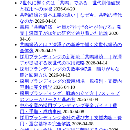
Z世代に響くのは「共鳴」である｜世代別価値観
と採用への示唆
2026-04-20
共鳴経済と資本主義の違い｜なぜ今、共鳴の時代
なのか
2026-04-16
書籍『共鳴経済 社員が"推す"会社が伸びる』発
売｜深澤了が10年の研究で辿り着いた結論
2026-
04-16
共鳴経済とは？深澤了の新著で描く次世代経済の
全体像
2026-04-15
採用ブランディングの新潮流「共鳴経済」｜深澤
了が提唱する次世代の採用戦略
2026-04-14
採用ブランディングの失敗事例7選｜陥りがちな
罠と回避方法
2026-04-13
採用ブランディングの費用相場｜規模別・支援内
容別に完全解説
2026-04-10
採用ブランディング、戦略の立て方｜7ステップ
のフレームワークと進め方
2026-04-09
中小企業の採用ブランディング完全ガイド｜費
用・手順・成功事例
2026-04-08
採用ブランディング会社の選び方｜支援内容・費
用・選定基準を完全解説
2026-04-08
なぜ「いい会社」ほど採用に苦戦するのか
2026-