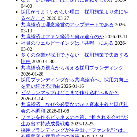
04-03
採用がうまくいかない理由｜採用施策より先にや
るべきこと
2026-03-27
共鳴経済は理念経営のアップデートである
2026-
03-13
共鳴経済はファン経済と何が違うのか
2026-03-11
社員のウェルビーイングは「共鳴」にある
2026-
03-02
多くの企業が採用できない・採用施策で失敗する
理由
2026-01-30
共鳴経済の視点から考える採用ブランディング
2026-01-28
採用ブランディングから共鳴経済へ。採用力向上
を問い続ける理由
2026-01-16
ビジョンマップはどこまで作り込むべきか？
2026-01-14
共鳴経済、なぜ今必要なのか？資本主義と現代社
会の不調和
2026-01-08
ファンを作るビジネスの本質。“推される会社”が
生み出す持続成長戦略
2025-12-25
採用ブランディングが生み出す“ファン化”とは。
心理変容と採用成功の道筋
2025-12-24