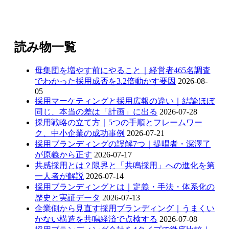
読み物一覧
母集団を増やす前にやること｜経営者465名調査
でわかった採用成否を3.2倍動かす要因
2026-08-
05
採用マーケティングと採用広報の違い｜結論ほぼ
同じ、本当の差は「計画」に出る
2026-07-28
採用戦略の立て方｜5つの手順とフレームワー
ク、中小企業の成功事例
2026-07-21
採用ブランディングの誤解7つ｜提唱者・深澤了
が原義から正す
2026-07-17
共感採用とは？限界と「共鳴採用」への進化を第
一人者が解説
2026-07-14
採用ブランディングとは｜定義・手法・体系化の
歴史と実証データ
2026-07-13
企業側から見直す採用ブランディング｜うまくい
かない構造を共鳴経済で点検する
2026-07-08