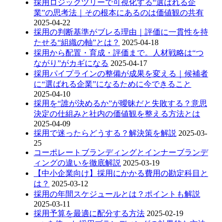
採用ロジックツリーで可視化する“選ばれる企
業”の思考法｜その根本にあるのは価値観の共有
2025-04-22
採用の判断基準がブレる理由｜評価に一貫性を持
たせる“組織の軸”とは？
2025-04-18
採用から配置・育成・評価まで。人材戦略は“つ
ながり”がカギになる
2025-04-17
採用パイプラインの整備が成果を変える｜候補者
に“選ばれる企業”になるために今できること
2025-04-10
採用を“誰が決めるか”が曖昧だと失敗する？意思
決定の仕組みと社内の価値観を整える方法とは
2025-04-09
採用で迷ったらどうする？解決策を解説
2025-03-
25
コーポレートブランディングとインナーブランデ
ィングの違いを徹底解説
2025-03-19
【中小企業向け】採用にかかる費用の勘定科目と
は？
2025-03-12
採用の年間スケジュールとは？ポイントも解説
2025-03-11
採用予算を最適に配分する方法
2025-02-19