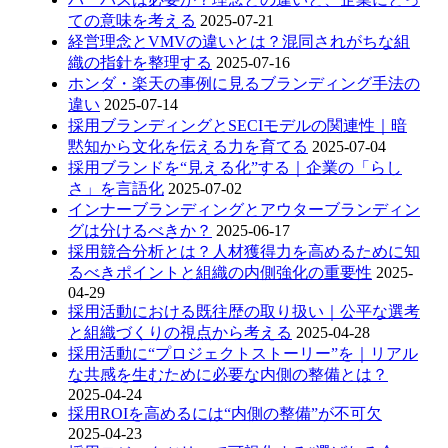
ての意味を考える
2025-07-21
経営理念とVMVの違いとは？混同されがちな組
織の指針を整理する
2025-07-16
ホンダ・楽天の事例に見るブランディング手法の
違い
2025-07-14
採用ブランディングとSECIモデルの関連性｜暗
黙知から文化を伝える力を育てる
2025-07-04
採用ブランドを“見える化”する｜企業の「らし
さ」を言語化
2025-07-02
インナーブランディングとアウターブランディン
グは分けるべきか？
2025-06-17
採用競合分析とは？人材獲得力を高めるために知
るべきポイントと組織の内側強化の重要性
2025-
04-29
採用活動における既往歴の取り扱い｜公平な選考
と組織づくりの視点から考える
2025-04-28
採用活動に“プロジェクトストーリー”を｜リアル
な共感を生むために必要な内側の整備とは？
2025-04-24
採用ROIを高めるには“内側の整備”が不可欠
2025-04-23