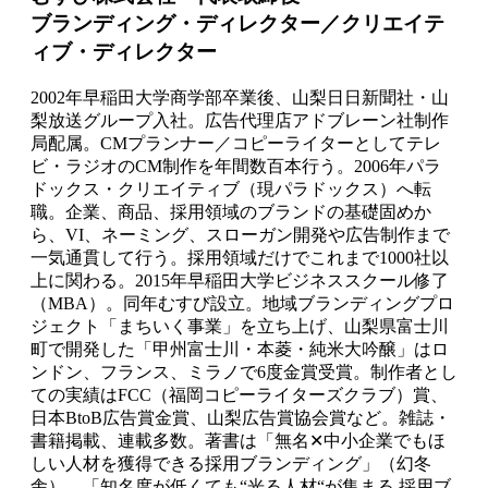
ブランディング・ディレクター／クリエイテ
ィブ・ディレクター
2002年早稲田大学商学部卒業後、山梨日日新聞社・山
梨放送グループ入社。広告代理店アドブレーン社制作
局配属。CMプランナー／コピーライターとしてテレ
ビ・ラジオのCM制作を年間数百本行う。2006年パラ
ドックス・クリエイティブ（現パラドックス）へ転
職。企業、商品、採用領域のブランドの基礎固めか
ら、VI、ネーミング、スローガン開発や広告制作まで
一気通貫して行う。採用領域だけでこれまで1000社以
上に関わる。2015年早稲田大学ビジネススクール修了
（MBA）。同年むすび設立。地域ブランディングプロ
ジェクト「まちいく事業」を立ち上げ、山梨県富士川
町で開発した「甲州富士川・本菱・純米大吟醸」はロ
ンドン、フランス、ミラノで6度金賞受賞。制作者とし
ての実績はFCC（福岡コピーライターズクラブ）賞、
日本BtoB広告賞金賞、山梨広告賞協会賞など。雑誌・
書籍掲載、連載多数。著書は「無名✕中小企業でもほ
しい人材を獲得できる採用ブランディング」（幻冬
舎）、「知名度が低くても“光る人材“が集まる 採用ブ