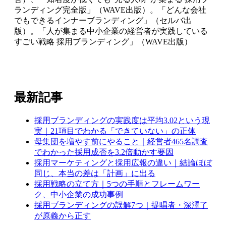
ランディング完全版」（WAVE出版）。「どんな会社
でもできるインナーブランディング」（セルバ出
版）。「人が集まる中小企業の経営者が実践している
すごい戦略 採用ブランディング」（WAVE出版）
最新記事
採用ブランディングの実践度は平均3.02という現
実｜21項目でわかる「できていない」の正体
母集団を増やす前にやること｜経営者465名調査
でわかった採用成否を3.2倍動かす要因
採用マーケティングと採用広報の違い｜結論ほぼ
同じ、本当の差は「計画」に出る
採用戦略の立て方｜5つの手順とフレームワー
ク、中小企業の成功事例
採用ブランディングの誤解7つ｜提唱者・深澤了
が原義から正す