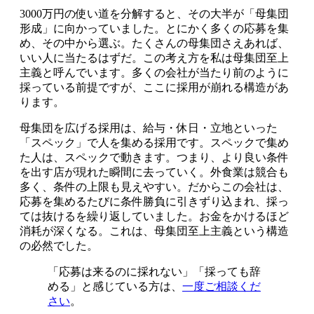
3000万円の使い道を分解すると、その大半が「母集団
形成」に向かっていました。とにかく多くの応募を集
め、その中から選ぶ。たくさんの母集団さえあれば、
いい人に当たるはずだ。この考え方を私は母集団至上
主義と呼んでいます。多くの会社が当たり前のように
採っている前提ですが、ここに採用が崩れる構造があ
ります。
母集団を広げる採用は、給与・休日・立地といった
「スペック」で人を集める採用です。スペックで集め
た人は、スペックで動きます。つまり、より良い条件
を出す店が現れた瞬間に去っていく。外食業は競合も
多く、条件の上限も見えやすい。だからこの会社は、
応募を集めるたびに条件勝負に引きずり込まれ、採っ
ては抜けるを繰り返していました。お金をかけるほど
消耗が深くなる。これは、母集団至上主義という構造
の必然でした。
「応募は来るのに採れない」「採っても辞
める」と感じている方は、
一度ご相談くだ
さい
。