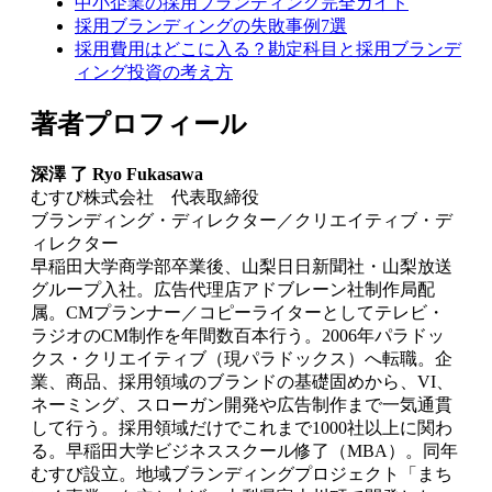
中小企業の採用ブランディング完全ガイド
採用ブランディングの失敗事例7選
採用費用はどこに入る？勘定科目と採用ブランデ
ィング投資の考え方
著者プロフィール
深澤 了 Ryo Fukasawa
むすび株式会社 代表取締役
ブランディング・ディレクター／クリエイティブ・デ
ィレクター
早稲田大学商学部卒業後、山梨日日新聞社・山梨放送
グループ入社。広告代理店アドブレーン社制作局配
属。CMプランナー／コピーライターとしてテレビ・
ラジオのCM制作を年間数百本行う。2006年パラドッ
クス・クリエイティブ（現パラドックス）へ転職。企
業、商品、採用領域のブランドの基礎固めから、VI、
ネーミング、スローガン開発や広告制作まで一気通貫
して行う。採用領域だけでこれまで1000社以上に関わ
る。早稲田大学ビジネススクール修了（MBA）。同年
むすび設立。地域ブランディングプロジェクト「まち