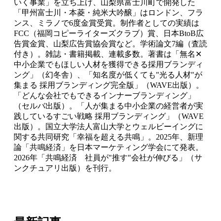
いく事業」を立ち上げ、山梨県富士川町で開発した
「甲州富士川・本菱・純米大吟醸」はロンドン、フラ
ンス、ミラノで6度金賞受賞。制作者としての実績は
FCC（福岡コピーライターズクラブ）賞、日本BtoB広
告賞金賞、山梨広告賞協会賞など。学術論文7編（査読
付き）。雑誌・書籍掲載、連載多数。著書は「無名✕
中小企業でもほしい人材を獲得できる採用ブランディ
ング」（幻冬舎）、「知名度が低くても"光る人材"が
集まる 採用ブランディング完全版」（WAVE出版）。
「どんな会社でもできるインナーブランディング」
（セルバ出版）。「人が集まる中小企業の経営者が実
践しているすごい戦略 採用ブランディング」（WAVE
出版）。国立大学法人富山大学とウェルビーイングに
関する共同研究「幸福を超える共鳴」。2025年、新理
論「共鳴経済」を日本マーケティング学会にて発表。
2026年「共鳴経済 社員が"推す"会社が伸びる」（サ
ンクチュアリ出版）を刊行。