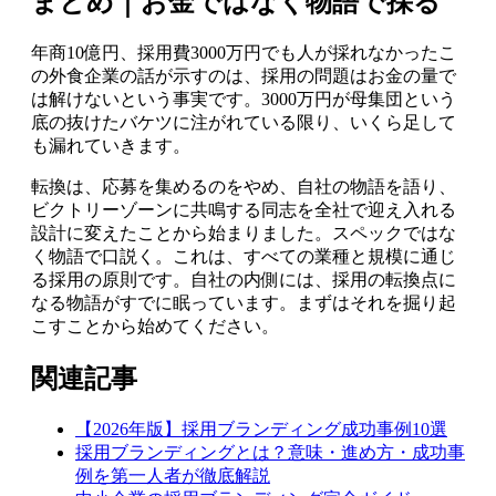
まとめ｜お金ではなく物語で採る
年商10億円、採用費3000万円でも人が採れなかったこ
の外食企業の話が示すのは、採用の問題はお金の量で
は解けないという事実です。3000万円が母集団という
底の抜けたバケツに注がれている限り、いくら足して
も漏れていきます。
転換は、応募を集めるのをやめ、自社の物語を語り、
ビクトリーゾーンに共鳴する同志を全社で迎え入れる
設計に変えたことから始まりました。スペックではな
く物語で口説く。これは、すべての業種と規模に通じ
る採用の原則です。自社の内側には、採用の転換点に
なる物語がすでに眠っています。まずはそれを掘り起
こすことから始めてください。
関連記事
【2026年版】採用ブランディング成功事例10選
採用ブランディングとは？意味・進め方・成功事
例を第一人者が徹底解説