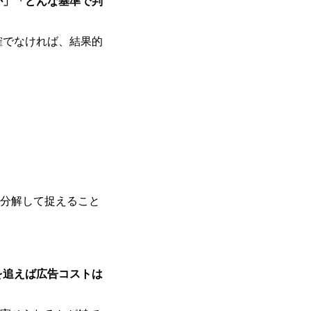
か」「どんな基準で判
。
確でなければ、結果的
に分解して捉えること
を追えば広告コストは