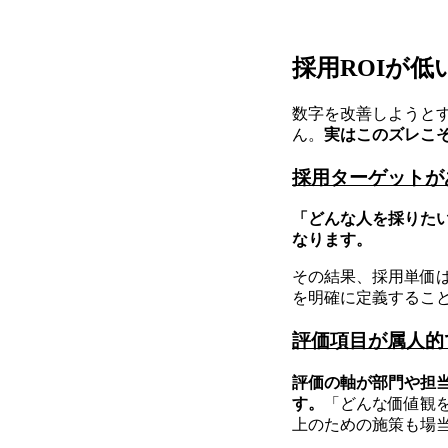
採用ROIが低
数字を改善しようと
ん。
実はこのズレこそ
採用ターゲットが
「どんな人を採りた
なります。
その結果、採用単価は
を明確に定義するこ
評価項目が属人的
評価の軸が部門や担
す。
「どんな価値観
上のための施策も場