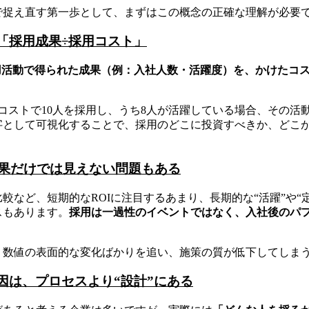
で捉え直す第一歩として、まずはこの概念の正確な理解が必要
＝「採用成果÷採用コスト」
採用活動で得られた成果（例：入社人数・活躍度）を、かけたコ
のコストで10人を採用し、うち8人が活躍している場合、その活動
字として可視化することで、採用のどこに投資すべきか、どこ
果だけでは見えない問題もある
較など、短期的なROIに注目するあまり、長期的な“活躍”や“
スもあります。
採用は一過性のイベントではなく、入社後のパ
。
、数値の表面的な変化ばかりを追い、施策の質が低下してしま
原因は、プロセスより“設計”にある