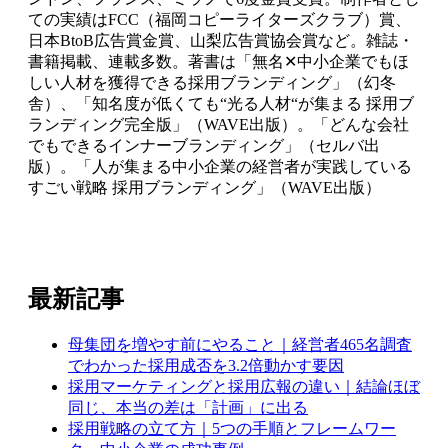
ての実績はFCC（福岡コピーライターズクラブ）賞、
日本BtoB広告賞金賞、山梨広告賞協会賞など。雑誌・
書籍掲載、連載多数。著書は「無名✕中小企業でもほ
しい人材を獲得できる採用ブランディング」（幻冬
舎）、「知名度が低くても“光る人材“が集まる 採用ブ
ランディング完全版」（WAVE出版）。「どんな会社
でもできるインナーブランディング」（セルバ出
版）。「人が集まる中小企業の経営者が実践している
すごい戦略 採用ブランディング」（WAVE出版）
最新記事
母集団を増やす前にやること｜経営者465名調査
でわかった採用成否を3.2倍動かす要因
採用マーケティングと採用広報の違い｜結論ほぼ
同じ、本当の差は「計画」に出る
採用戦略の立て方｜5つの手順とフレームワー