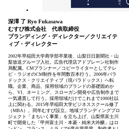
深澤 了 Ryo Fukasawa
むすび株式会社 代表取締役
ブランディング・ディレクター／クリエイテ
ィブ・ディレクター
2002年早稲田大学商学部卒業後、山梨日日新聞社・山
梨放送グループ入社。広告代理店アドブレーン社制作
局配属。CMプランナー／コピーライターとしてテレ
ビ・ラジオのCM制作を年間数百本行う。2006年パラ
ドックス・クリエイティブ（現パラドックス）へ転
職。企業、商品、採用領域のブランドの基礎固めか
ら、VI、ネーミング、スローガン開発や広告制作まで
一気通貫して行う。採用領域だけでこれまで1000社以
上に関わる。2015年早稲田大学ビジネススクール修了
（MBA）。同年むすび設立。地域ブランディングプロ
ジェクト「まちいく事業」を立ち上げ、山梨県富士川
町で開発した「甲州富士川・本菱・純米大吟醸」はロ
ンドン、フランス、ミラノで6度金賞受賞。制作者とし