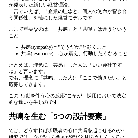
が発表した新しい経営理論。
一言でいえば、「企業の理念と、個人の使命が響き合
う関係性」を軸にした経営モデルです。
ここで重要なのは、「共感」と「共鳴」は違うという
こと。
共感(sympathy) = "そうだね"と頷くこと
共鳴(resonance) = 心が震え、行動したくなること
たとえば、理念に「共感」した人は「いい会社です
ね」と言います。
でも、理念に「共鳴」した人は「ここで働きたい」と
応募してきます。
この"行動を伴う心の反応"こそが、採用において決定
的な違いを生むのです。
共鳴を生む「5つの設計要素」
では、どうすれば求職者の心に共鳴を起こせるのか?
研究では、次の5つの要素が鍵だと明らかになっていま