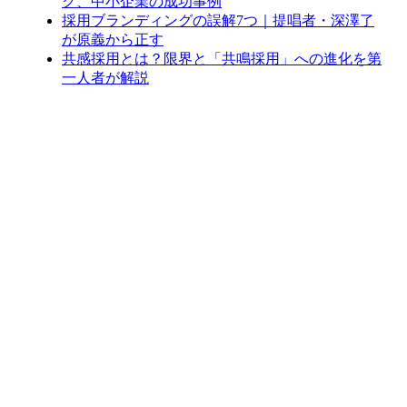
ク、中小企業の成功事例
採用ブランディングの誤解7つ｜提唱者・深澤了
が原義から正す
共感採用とは？限界と「共鳴採用」への進化を第
一人者が解説