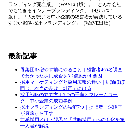
ランディング完全版」（WAVE出版）。「どんな会社
でもできるインナーブランディング」（セルバ出
版）。「人が集まる中小企業の経営者が実践している
すごい戦略 採用ブランディング」（WAVE出版）
最新記事
母集団を増やす前にやること｜経営者465名調査
でわかった採用成否を3.2倍動かす要因
採用マーケティングと採用広報の違い｜結論ほぼ
同じ、本当の差は「計画」に出る
採用戦略の立て方｜5つの手順とフレームワー
ク、中小企業の成功事例
採用ブランディングの誤解7つ｜提唱者・深澤了
が原義から正す
共感採用とは？限界と「共鳴採用」への進化を第
一人者が解説