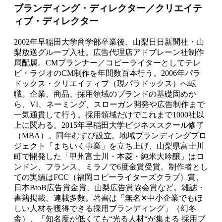
ブランディング・ディレクター／クリエイテ
ィブ・ディレクター
2002年早稲田大学商学部卒業後、山梨日日新聞社・山
梨放送グループ入社。広告代理店アドブレーン社制作
局配属。CMプランナー／コピーライターとしてテレ
ビ・ラジオのCM制作を年間数百本行う。2006年パラ
ドックス・クリエイティブ（現パラドックス）へ転
職。企業、商品、採用領域のブランドの基礎固めか
ら、VI、ネーミング、スローガン開発や広告制作まで
一気通貫して行う。採用領域だけでこれまで1000社以
上に関わる。2015年早稲田大学ビジネススクール修了
（MBA）。同年むすび設立。地域ブランディングプロ
ジェクト「まちいく事業」を立ち上げ、山梨県富士川
町で開発した「甲州富士川・本菱・純米大吟醸」はロ
ンドン、フランス、ミラノで6度金賞受賞。制作者とし
ての実績はFCC（福岡コピーライターズクラブ）賞、
日本BtoB広告賞金賞、山梨広告賞協会賞など。雑誌・
書籍掲載、連載多数。著書は「無名✕中小企業でもほ
しい人材を獲得できる採用ブランディング」（幻冬
舎）、「知名度が低くても“光る人材“が集まる 採用ブ