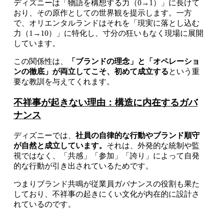
ディズニーは「物語を構想する力（0→1）」に長けて
おり、その原作としての世界観を提示します。一方
で、オリエンタルランドはそれを「現実に落とし込む
力（1→10）」に特化し、寸分の狂いもなく現場に展開
しています。
この関係性は、
「ブランドの理念」と「オペレーショ
ンの徹底」が両立してこそ、初めて成立する
という重
要な教訓を与えてくれます。
不祥事が起きない理由：構造に内在するガバ
ナンス
ディズニーでは、
社員の自律的な行動やブランド順守
が自然と成立しています。
それは、外発的な統制や監
視ではなく、「共感」「参加」「誇り」によって自発
的な行動が引き出されているためです。
つまりブランド共鳴が従業員ガバナンスの役割も果た
しており、不祥事の起きにくい文化が内在的に設計さ
れているのです。