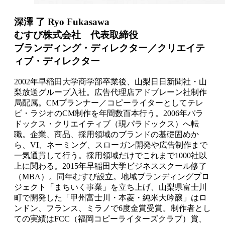
深澤 了 Ryo Fukasawa
むすび株式会社 代表取締役
ブランディング・ディレクター／クリエイテ
ィブ・ディレクター
2002年早稲田大学商学部卒業後、山梨日日新聞社・山
梨放送グループ入社。広告代理店アドブレーン社制作
局配属。CMプランナー／コピーライターとしてテレ
ビ・ラジオのCM制作を年間数百本行う。2006年パラ
ドックス・クリエイティブ（現パラドックス）へ転
職。企業、商品、採用領域のブランドの基礎固めか
ら、VI、ネーミング、スローガン開発や広告制作まで
一気通貫して行う。採用領域だけでこれまで1000社以
上に関わる。2015年早稲田大学ビジネススクール修了
（MBA）。同年むすび設立。地域ブランディングプロ
ジェクト「まちいく事業」を立ち上げ、山梨県富士川
町で開発した「甲州富士川・本菱・純米大吟醸」はロ
ンドン、フランス、ミラノで6度金賞受賞。制作者とし
ての実績はFCC（福岡コピーライターズクラブ）賞、