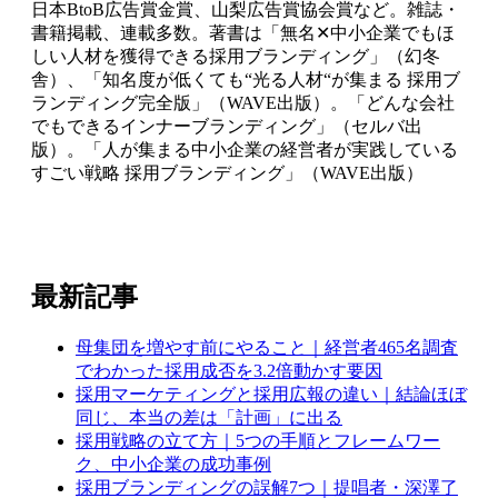
日本BtoB広告賞金賞、山梨広告賞協会賞など。雑誌・
書籍掲載、連載多数。著書は「無名✕中小企業でもほ
しい人材を獲得できる採用ブランディング」（幻冬
舎）、「知名度が低くても“光る人材“が集まる 採用ブ
ランディング完全版」（WAVE出版）。「どんな会社
でもできるインナーブランディング」（セルバ出
版）。「人が集まる中小企業の経営者が実践している
すごい戦略 採用ブランディング」（WAVE出版）
最新記事
母集団を増やす前にやること｜経営者465名調査
でわかった採用成否を3.2倍動かす要因
採用マーケティングと採用広報の違い｜結論ほぼ
同じ、本当の差は「計画」に出る
採用戦略の立て方｜5つの手順とフレームワー
ク、中小企業の成功事例
採用ブランディングの誤解7つ｜提唱者・深澤了