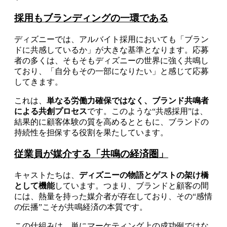
採用もブランディングの一環である
ディズニーでは、アルバイト採用においても「ブラン
ドに共感しているか」が大きな基準となります。応募
者の多くは、そもそもディズニーの世界に強く共鳴し
ており、「自分もその一部になりたい」と感じて応募
してきます。
これは、
単なる労働力確保ではなく、ブランド共鳴者
による共創プロセス
です。このような“共感採用”は、
結果的に顧客体験の質を高めるとともに、ブランドの
持続性を担保する役割を果たしています。
従業員が媒介する「共鳴の経済圏」
キャストたちは、
ディズニーの物語とゲストの架け橋
として機能
しています。つまり、ブランドと顧客の間
には、熱量を持った媒介者が存在しており、その“感情
の伝播”こそが共鳴経済の本質です。
この仕組みは、単にマーケティング上の成功例ではな