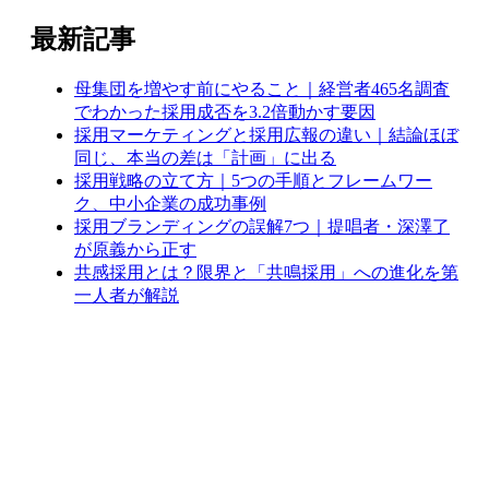
最新記事
母集団を増やす前にやること｜経営者465名調査
でわかった採用成否を3.2倍動かす要因
採用マーケティングと採用広報の違い｜結論ほぼ
同じ、本当の差は「計画」に出る
採用戦略の立て方｜5つの手順とフレームワー
ク、中小企業の成功事例
採用ブランディングの誤解7つ｜提唱者・深澤了
が原義から正す
共感採用とは？限界と「共鳴採用」への進化を第
一人者が解説