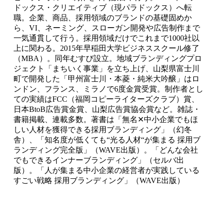
ドックス・クリエイティブ（現パラドックス）へ転
職。企業、商品、採用領域のブランドの基礎固めか
ら、VI、ネーミング、スローガン開発や広告制作まで
一気通貫して行う。採用領域だけでこれまで1000社以
上に関わる。2015年早稲田大学ビジネススクール修了
（MBA）。同年むすび設立。地域ブランディングプロ
ジェクト「まちいく事業」を立ち上げ、山梨県富士川
町で開発した「甲州富士川・本菱・純米大吟醸」はロ
ンドン、フランス、ミラノで6度金賞受賞。制作者とし
ての実績はFCC（福岡コピーライターズクラブ）賞、
日本BtoB広告賞金賞、山梨広告賞協会賞など。雑誌・
書籍掲載、連載多数。著書は「無名✕中小企業でもほ
しい人材を獲得できる採用ブランディング」（幻冬
舎）、「知名度が低くても“光る人材“が集まる 採用ブ
ランディング完全版」（WAVE出版）。「どんな会社
でもできるインナーブランディング」（セルバ出
版）。「人が集まる中小企業の経営者が実践している
すごい戦略 採用ブランディング」（WAVE出版）