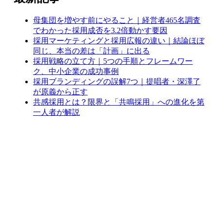
母集団を増やす前にやること｜経営者465名調査
でわかった採用成否を3.2倍動かす要因
採用マーケティングと採用広報の違い｜結論ほぼ
同じ、本当の差は「計画」に出る
採用戦略の立て方｜5つの手順とフレームワー
ク、中小企業の成功事例
採用ブランディングの誤解7つ｜提唱者・深澤了
が原義から正す
共感採用とは？限界と「共鳴採用」への進化を第
一人者が解説