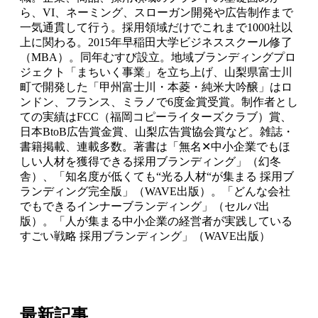
ら、VI、ネーミング、スローガン開発や広告制作まで
一気通貫して行う。採用領域だけでこれまで1000社以
上に関わる。2015年早稲田大学ビジネススクール修了
（MBA）。同年むすび設立。地域ブランディングプロ
ジェクト「まちいく事業」を立ち上げ、山梨県富士川
町で開発した「甲州富士川・本菱・純米大吟醸」はロ
ンドン、フランス、ミラノで6度金賞受賞。制作者とし
ての実績はFCC（福岡コピーライターズクラブ）賞、
日本BtoB広告賞金賞、山梨広告賞協会賞など。雑誌・
書籍掲載、連載多数。著書は「無名✕中小企業でもほ
しい人材を獲得できる採用ブランディング」（幻冬
舎）、「知名度が低くても“光る人材“が集まる 採用ブ
ランディング完全版」（WAVE出版）。「どんな会社
でもできるインナーブランディング」（セルバ出
版）。「人が集まる中小企業の経営者が実践している
すごい戦略 採用ブランディング」（WAVE出版）
最新記事