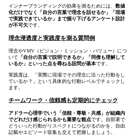
インナーブランディングの効果を測るためには、
数値
化だけでなく「自分の言葉で理念を話せるか」「現場
で実践できているか」まで掘り下げるアンケート設計
が不可欠
です。
理念浸透度と実践度を測る質問例
理念やVMV（ビジョン・ミッション・バリュー）につ
いて
「自分の言葉で説明できるか」「同僚も理解して
いるか」といった点を尋ねる設問が基本
です。
実践度は、「実際に現場でその理念に沿った行動をし
ているか？」という具体的な行動レベルでチェックし
ます。
チームワーク・信頼感も定期的にチェック
アドラー心理学でいう「信頼・尊敬・共感」が組織内
でどれだけ感じられるかも重要な観点
です。自部署で
どういった行動がリスペクトにつながるのかを、自由
記載やエピソード収集も交えて把握しましょう。