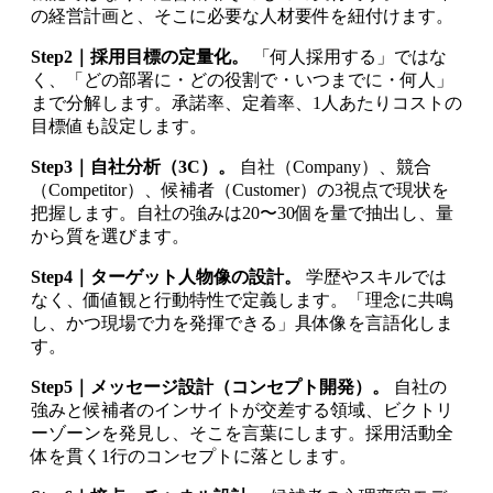
の経営計画と、そこに必要な人材要件を紐付けます。
Step2｜採用目標の定量化。
「何人採用する」ではな
く、「どの部署に・どの役割で・いつまでに・何人」
まで分解します。承諾率、定着率、1人あたりコストの
目標値も設定します。
Step3｜自社分析（3C）。
自社（Company）、競合
（Competitor）、候補者（Customer）の3視点で現状を
把握します。自社の強みは20〜30個を量で抽出し、量
から質を選びます。
Step4｜ターゲット人物像の設計。
学歴やスキルでは
なく、価値観と行動特性で定義します。「理念に共鳴
し、かつ現場で力を発揮できる」具体像を言語化しま
す。
Step5｜メッセージ設計（コンセプト開発）。
自社の
強みと候補者のインサイトが交差する領域、ビクトリ
ーゾーンを発見し、そこを言葉にします。採用活動全
体を貫く1行のコンセプトに落とします。