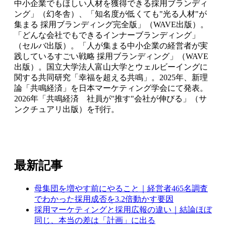
中小企業でもほしい人材を獲得できる採用ブランディ
ング」（幻冬舎）、「知名度が低くても"光る人材"が
集まる 採用ブランディング完全版」（WAVE出版）。
「どんな会社でもできるインナーブランディング」
（セルバ出版）。「人が集まる中小企業の経営者が実
践しているすごい戦略 採用ブランディング」（WAVE
出版）。国立大学法人富山大学とウェルビーイングに
関する共同研究「幸福を超える共鳴」。2025年、新理
論「共鳴経済」を日本マーケティング学会にて発表。
2026年「共鳴経済 社員が"推す"会社が伸びる」（サ
ンクチュアリ出版）を刊行。
最新記事
母集団を増やす前にやること｜経営者465名調査
でわかった採用成否を3.2倍動かす要因
採用マーケティングと採用広報の違い｜結論ほぼ
同じ、本当の差は「計画」に出る