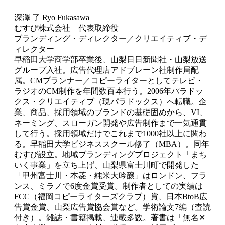
深澤 了 Ryo Fukasawa
むすび株式会社 代表取締役
ブランディング・ディレクター／クリエイティブ・デ
ィレクター
早稲田大学商学部卒業後、山梨日日新聞社・山梨放送
グループ入社。広告代理店アドブレーン社制作局配
属。CMプランナー／コピーライターとしてテレビ・
ラジオのCM制作を年間数百本行う。2006年パラドッ
クス・クリエイティブ（現パラドックス）へ転職。企
業、商品、採用領域のブランドの基礎固めから、VI、
ネーミング、スローガン開発や広告制作まで一気通貫
して行う。採用領域だけでこれまで1000社以上に関わ
る。早稲田大学ビジネススクール修了（MBA）。同年
むすび設立。地域ブランディングプロジェクト「まち
いく事業」を立ち上げ、山梨県富士川町で開発した
「甲州富士川・本菱・純米大吟醸」はロンドン、フラ
ンス、ミラノで6度金賞受賞。制作者としての実績は
FCC（福岡コピーライターズクラブ）賞、日本BtoB広
告賞金賞、山梨広告賞協会賞など。学術論文7編（査読
付き）。雑誌・書籍掲載、連載多数。著書は「無名✕