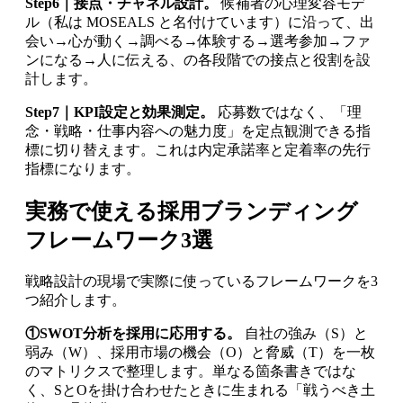
Step6｜接点・チャネル設計。
候補者の心理変容モデ
ル（私は MOSEALS と名付けています）に沿って、出
会い→心が動く→調べる→体験する→選考参加→ファ
ンになる→人に伝える、の各段階での接点と役割を設
計します。
Step7｜KPI設定と効果測定。
応募数ではなく、「理
念・戦略・仕事内容への魅力度」を定点観測できる指
標に切り替えます。これは内定承諾率と定着率の先行
指標になります。
実務で使える採用ブランディング
フレームワーク3選
戦略設計の現場で実際に使っているフレームワークを3
つ紹介します。
①SWOT分析を採用に応用する。
自社の強み（S）と
弱み（W）、採用市場の機会（O）と脅威（T）を一枚
のマトリクスで整理します。単なる箇条書きではな
く、SとOを掛け合わせたときに生まれる「戦うべき土