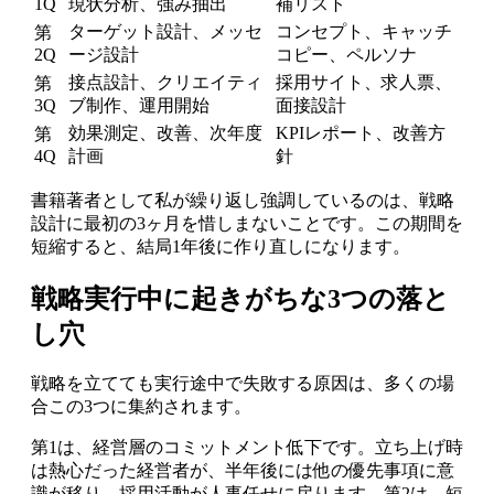
1Q
現状分析、強み抽出
補リスト
ターゲット設計、メッセ
コンセプト、キャッチ
第
2Q
ージ設計
コピー、ペルソナ
接点設計、クリエイティ
採用サイト、求人票、
第
3Q
ブ制作、運用開始
面接設計
効果測定、改善、次年度
KPIレポート、改善方
第
4Q
計画
針
書籍著者として私が繰り返し強調しているのは、戦略
設計に最初の3ヶ月を惜しまないことです。この期間を
短縮すると、結局1年後に作り直しになります。
戦略実行中に起きがちな3つの落と
し穴
戦略を立てても実行途中で失敗する原因は、多くの場
合この3つに集約されます。
第1は、経営層のコミットメント低下です。立ち上げ時
は熱心だった経営者が、半年後には他の優先事項に意
識が移り、採用活動が人事任せに戻ります。第2は、短