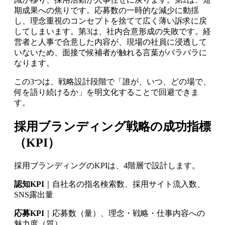
期成果への焦りです。応募数の一時的な減少に動揺
し、理念重視のコンセプトを捨てて広く薄い訴求に戻
してしまいます。第3は、社内合意形成の失敗です。経
営者と人事で合意した内容が、現場の社員に浸透して
いないため、面接で候補者が触れる言葉がバラバラに
なります。
この3つは、戦略設計段階で「誰が、いつ、どの場で、
何を語り続けるか」を明文化することで回避できま
す。
採用ブランディング戦略の成功指標
（KPI）
採用ブランディングのKPIは、4階層で設計します。
認知KPI
｜自社名の指名検索数、採用サイト流入数、
SNS露出量
応募KPI
｜応募数（量）、理念・戦略・仕事内容への
魅力度（質）