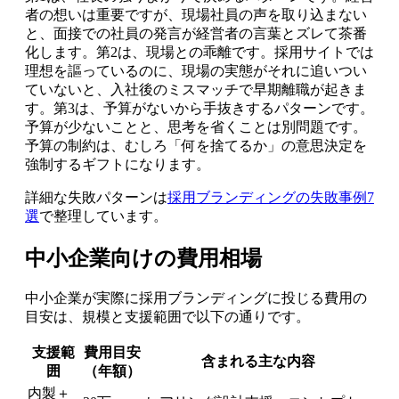
者の想いは重要ですが、現場社員の声を取り込まない
と、面接での社員の発言が経営者の言葉とズレて茶番
化します。第2は、現場との乖離です。採用サイトでは
理想を謳っているのに、現場の実態がそれに追いつい
ていないと、入社後のミスマッチで早期離職が起きま
す。第3は、予算がないから手抜きするパターンです。
予算が少ないことと、思考を省くことは別問題です。
予算の制約は、むしろ「何を捨てるか」の意思決定を
強制するギフトになります。
詳細な失敗パターンは
採用ブランディングの失敗事例7
選
で整理しています。
中小企業向けの費用相場
中小企業が実際に採用ブランディングに投じる費用の
目安は、規模と支援範囲で以下の通りです。
支援範
費用目安
含まれる主な内容
囲
（年額）
内製＋