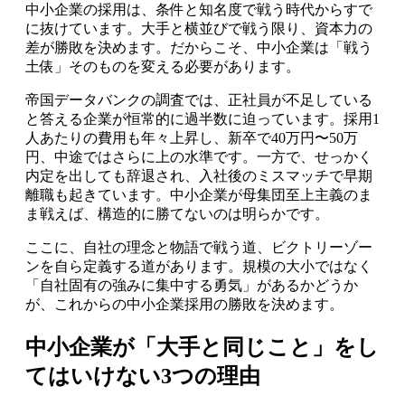
中小企業の採用は、条件と知名度で戦う時代からすで
に抜けています。大手と横並びで戦う限り、資本力の
差が勝敗を決めます。だからこそ、中小企業は「戦う
土俵」そのものを変える必要があります。
帝国データバンクの調査では、正社員が不足している
と答える企業が恒常的に過半数に迫っています。採用1
人あたりの費用も年々上昇し、新卒で40万円〜50万
円、中途ではさらに上の水準です。一方で、せっかく
内定を出しても辞退され、入社後のミスマッチで早期
離職も起きています。中小企業が母集団至上主義のま
ま戦えば、構造的に勝てないのは明らかです。
ここに、自社の理念と物語で戦う道、ビクトリーゾー
ンを自ら定義する道があります。規模の大小ではなく
「自社固有の強みに集中する勇気」があるかどうか
が、これからの中小企業採用の勝敗を決めます。
中小企業が「大手と同じこと」をし
てはいけない3つの理由