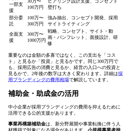
30万〜
ヒアリング設計支援、コンセプト
一部支
100万円
壁打ち
援
部分委
100万〜
強み抽出、コンセプト開発、採用
託
300万円
サイトライティング
戦略、コンセプト、サイト・動
全面支
300万〜
画・パンフレット、面接設計、研
援
1000万円
修
重要なのは金額の多寡ではなく、この支出を「コス
ト」と見るか「投資」と見るかです。同じ300万円で
も、採用広告の消費と見るか、経営の入口への投資と
見るかで、2年後の数字は大きく変わります。詳細は
採
用ブランディングの費用相場
で解説しています。
補助金・助成金の活用
中小企業が採用ブランディングの費用を抑えるために
活用できる公的支援があります。
事業再構築補助金
は、新分野展開や事業転換に伴う人
材獲得で対象になる場合があります。
小規模事業者持