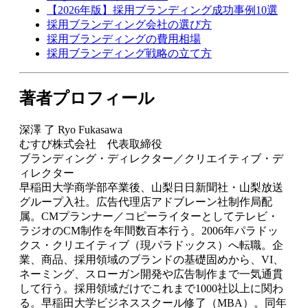
【2026年版】採用ブランディング成功事例10選
採用ブランディング会社の選び方
採用ブランディングの費用相場
採用ブランディング戦略の立て方
著者プロフィール
深澤 了 Ryo Fukasawa
むすび株式会社 代表取締役
ブランディング・ディレクター／クリエイティブ・デ
ィレクター
早稲田大学商学部卒業後、山梨日日新聞社・山梨放送
グループ入社。広告代理店アドブレーン社制作局配
属。CMプランナー／コピーライターとしてテレビ・
ラジオのCM制作を年間数百本行う。2006年パラドッ
クス・クリエイティブ（現パラドックス）へ転職。企
業、商品、採用領域のブランドの基礎固めから、VI、
ネーミング、スローガン開発や広告制作まで一気通貫
して行う。採用領域だけでこれまで1000社以上に関わ
る。早稲田大学ビジネススクール修了（MBA）。同年