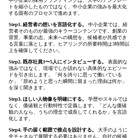
中小企業の採用ブランディングは、大手のテンプレー
トを縮小したものではなく、中小企業の強みを最大化
する固有のプロセスで進めます。
Step1. 経営者の想いを言語化する。
中小企業では、経
営者そのものが最強のキラーコンテンツです。創業の
背景、事業の志、未来への構想を、候補者が共感でき
る言葉に落とします。ヒアリングの所要時間は3時間以
上を確保してください。
Step2. 既存社員3〜5人にインタビューする。
表面的な
強みではなく、現場でしか語れない具体的なエピソー
ドを引き出します。「何を誇りに思って働いている
か」「辞めようと思った瞬間に留まった理由は何か」
を深く聞きます。
Step3. ほしい人物像を明確にする。
学歴やスキルでは
なく、価値観と行動特性で定義します。「どんな価値
観の人なら、うちの理念で成長してくれるか」を言語
化します。
Step4. 手の届く範囲で接点を設計する。
大手のように
全チャネルで展開する必要はありません。自社の候補