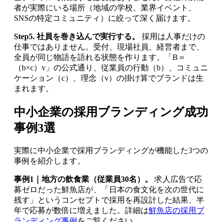
者が実際にいる場所（地域の学校、業界イベント、
SNSの特定コミュニティ）に絞って深く届けます。
Step5. 社員を巻き込んで実行する。
採用は人事だけの
仕事ではありません。受付、現場社員、経営者まで、
全員が同じ物語を語れる状態を作ります。「B＝
（b×c）v」の公式通り、従業員の行動（b）、コミュニ
ケーション（c）、理念（v）の掛け算でブランドは生
まれます。
中小企業の採用ブランディング成功
事例3選
実際に中小企業で採用ブランディングが機能した3つの
事例を紹介します。
事例1｜地方の飲食業（従業員30名）。
求人広告で応
募ゼロだった鮮魚店が、「日本の食文化を次の世代に
残す」というコンセプトで採用を再設計した結果、半
年で応募が数倍に増えました。詳細は
鮮魚店の採用ブ
ランディング事例
をご覧ください。