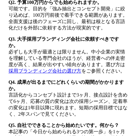
Q2. 予算100万円からでも始められますか。
可能です。目的を「強み抽出とコンセプト開発」に絞
り込めば、100万円前後で着手できる範囲があります。
全面支援は後のフェーズに回し、最初は核となる言語
化だけを外部に依頼する方法が現実的です。
Q3. 大手採用ブランディング会社に依頼すべきです
か。
必ずしも大手が最適とは限りません。中小企業の実情
を理解している専門会社のほうが、経営者への伴走密
度が高く、結果が出やすい傾向があります。選び方は
採用ブランディング会社の選び方
をご参照ください。
Q4. 成果が出るまでにどれくらいの期間がかかります
か。
言語化からコンセプト設計まで3ヶ月、接点設計を含め
て6ヶ月、応募の質の変化は次の採用シーズン、定着率
の変化は1年目以降に現れます。短期の採用目標ではな
く、2年スパンで見てください。
Q5. 自社でできることから始めたいです。何から？
本記事の「今日から始められる3つの第一歩」を1ヶ月