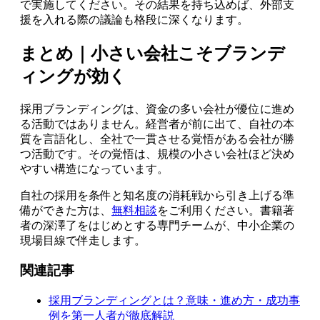
で実施してください。その結果を持ち込めば、外部支
援を入れる際の議論も格段に深くなります。
まとめ｜小さい会社こそブランデ
ィングが効く
採用ブランディングは、資金の多い会社が優位に進め
る活動ではありません。経営者が前に出て、自社の本
質を言語化し、全社で一貫させる覚悟がある会社が勝
つ活動です。その覚悟は、規模の小さい会社ほど決め
やすい構造になっています。
自社の採用を条件と知名度の消耗戦から引き上げる準
備ができた方は、
無料相談
をご利用ください。書籍著
者の深澤了をはじめとする専門チームが、中小企業の
現場目線で伴走します。
関連記事
採用ブランディングとは？意味・進め方・成功事
例を第一人者が徹底解説