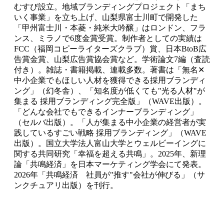
むすび設立。地域ブランディングプロジェクト「まち
いく事業」を立ち上げ、山梨県富士川町で開発した
「甲州富士川・本菱・純米大吟醸」はロンドン、フラ
ンス、ミラノで6度金賞受賞。制作者としての実績は
FCC（福岡コピーライターズクラブ）賞、日本BtoB広
告賞金賞、山梨広告賞協会賞など。学術論文7編（査読
付き）。雑誌・書籍掲載、連載多数。著書は「無名✕
中小企業でもほしい人材を獲得できる採用ブランディ
ング」（幻冬舎）、「知名度が低くても"光る人材"が
集まる 採用ブランディング完全版」（WAVE出版）。
「どんな会社でもできるインナーブランディング」
（セルバ出版）。「人が集まる中小企業の経営者が実
践しているすごい戦略 採用ブランディング」（WAVE
出版）。国立大学法人富山大学とウェルビーイングに
関する共同研究「幸福を超える共鳴」。2025年、新理
論「共鳴経済」を日本マーケティング学会にて発表。
2026年「共鳴経済 社員が"推す"会社が伸びる」（サ
ンクチュアリ出版）を刊行。