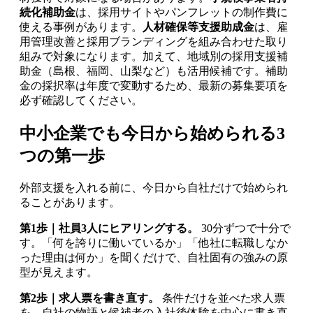
続化補助金
は、採用サイトやパンフレットの制作費に
使える事例があります。
人材確保等支援助成金
は、雇
用管理改善と採用ブランディングを組み合わせた取り
組みで対象になります。加えて、地域別の採用支援補
助金（島根、福岡、山梨など）も活用候補です。補助
金の採択率は年度で変動するため、最新の募集要項を
必ず確認してください。
中小企業でも今日から始められる3
つの第一歩
外部支援を入れる前に、今日から自社だけで始められ
ることがあります。
第1歩｜社員3人にヒアリングする。
30分ずつで十分で
す。「何を誇りに働いているか」「他社に転職しなか
った理由は何か」を聞くだけで、自社固有の強みの原
型が見えます。
第2歩｜求人票を書き直す。
条件だけを並べた求人票
を、自社の物語と候補者の入社後体験を中心に書き直