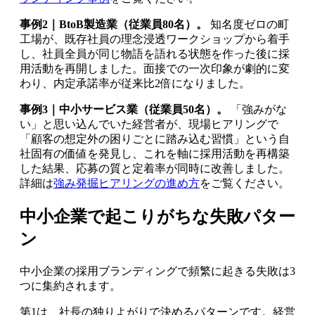
事例2｜BtoB製造業（従業員80名）。
知名度ゼロの町
工場が、既存社員の理念浸透ワークショップから着手
し、社員全員が同じ物語を語れる状態を作った後に採
用活動を再開しました。面接での一次印象が劇的に変
わり、内定承諾率が従来比2倍になりました。
事例3｜中小サービス業（従業員50名）。
「強みがな
い」と思い込んでいた経営者が、現場ヒアリングで
「顧客の想定外の困りごとに踏み込む習慣」という自
社固有の価値を発見し、これを軸に採用活動を再構築
した結果、応募の質と定着率が同時に改善しました。
詳細は
強み発掘ヒアリングの進め方
をご覧ください。
中小企業で起こりがちな失敗パター
ン
中小企業の採用ブランディングで頻繁に起きる失敗は3
つに集約されます。
第1は、社長の独りよがりで決めるパターンです。経営