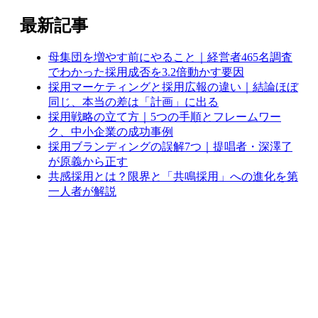
最新記事
母集団を増やす前にやること｜経営者465名調査
でわかった採用成否を3.2倍動かす要因
採用マーケティングと採用広報の違い｜結論ほぼ
同じ、本当の差は「計画」に出る
採用戦略の立て方｜5つの手順とフレームワー
ク、中小企業の成功事例
採用ブランディングの誤解7つ｜提唱者・深澤了
が原義から正す
共感採用とは？限界と「共鳴採用」への進化を第
一人者が解説