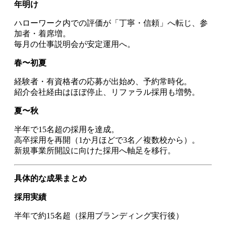
年明け
ハローワーク内での評価が「丁寧・信頼」へ転じ、参
加者・着席増。
毎月の仕事説明会が安定運用へ。
春〜初夏
経験者・有資格者の応募が出始め、予約常時化。
紹介会社経由はほぼ停止、リファラル採用も増勢。
夏〜秋
半年で15名超の採用を達成。
高卒採用を再開（1か月ほどで3名／複数校から）。
新規事業所開設に向けた採用へ軸足を移行。
具体的な成果まとめ
採用実績
半年で約15名超（採用ブランディング実行後）