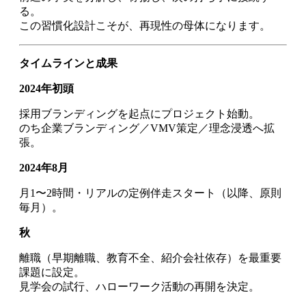
る。
この習慣化設計こそが、再現性の母体になります。
タイムラインと成果
2024
年初頭
採用ブランディングを起点にプロジェクト始動。
のち企業ブランディング／VMV策定／理念浸透へ拡
張。
2024
年8月
月1〜2時間・リアルの定例伴走スタート（以降、原則
毎月）。
秋
離職（早期離職、教育不全、紹介会社依存）を最重要
課題に設定。
見学会の試行、ハローワーク活動の再開を決定。