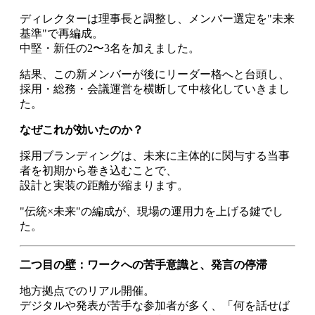
ディレクターは理事長と調整し、メンバー選定を"未来
基準"で再編成。
中堅・新任の2〜3名を加えました。
結果、この新メンバーが後にリーダー格へと台頭し、
採用・総務・会議運営を横断して中核化していきまし
た。
なぜこれが効いたのか？
採用ブランディングは、未来に主体的に関与する当事
者を初期から巻き込むことで、
設計と実装の距離が縮まります。
"伝統×未来"の編成が、現場の運用力を上げる鍵でし
た。
二つ目の壁：ワークへの苦手意識と、発言の停滞
地方拠点でのリアル開催。
デジタルや発表が苦手な参加者が多く、「何を話せば