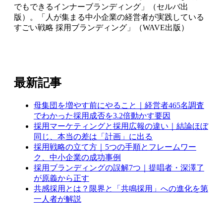
でもできるインナーブランディング」（セルバ出
版）。「人が集まる中小企業の経営者が実践している
すごい戦略 採用ブランディング」（WAVE出版）
最新記事
母集団を増やす前にやること｜経営者465名調査
でわかった採用成否を3.2倍動かす要因
採用マーケティングと採用広報の違い｜結論ほぼ
同じ、本当の差は「計画」に出る
採用戦略の立て方｜5つの手順とフレームワー
ク、中小企業の成功事例
採用ブランディングの誤解7つ｜提唱者・深澤了
が原義から正す
共感採用とは？限界と「共鳴採用」への進化を第
一人者が解説