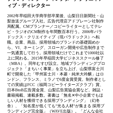
ィブ・ディレクター
2002年早稲田大学商学部卒業後、山梨日日新聞社・山
梨放送グループ入社。広告代理店アドブレーン社制作
局配属。CMプランナー／コピーライターとしてテレ
ビ・ラジオのCM制作を年間数百本行う。2006年パラ
ドックス・クリエイティブ（現パラドックス）へ転
職。企業、商品、採用領域のブランドの基礎固めか
ら、VI、ネーミング、スローガン開発や広告制作まで
一気通貫して行う。採用領域だけでこれまで1000社以
上に関わる。2015年早稲田大学ビジネススクール修了
（MBA）。同年むすび設立。地域ブランディングプロ
ジェクト「まちいく事業」を立ち上げ、山梨県富士川
町で開発した「甲州富士川・本菱・純米大吟醸」はロ
ンドン、フランス、ミラノで6度金賞受賞。制作者とし
ての実績はFCC（福岡コピーライターズクラブ）賞、
日本BtoB広告賞金賞、山梨広告賞協会賞など。雑誌・
書籍掲載、連載多数。著書は「無名✕中小企業でもほ
しい人材を獲得できる採用ブランディング」（幻冬
舎）、「知名度が低くても“光る人材“が集まる 採用ブ
ランディング完全版」（WAVE出版）。「どんな会社