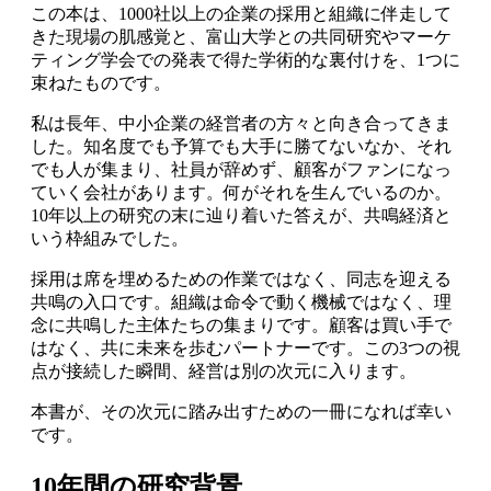
この本は、1000社以上の企業の採用と組織に伴走して
きた現場の肌感覚と、富山大学との共同研究やマーケ
ティング学会での発表で得た学術的な裏付けを、1つに
束ねたものです。
私は長年、中小企業の経営者の方々と向き合ってきま
した。知名度でも予算でも大手に勝てないなか、それ
でも人が集まり、社員が辞めず、顧客がファンになっ
ていく会社があります。何がそれを生んでいるのか。
10年以上の研究の末に辿り着いた答えが、共鳴経済と
いう枠組みでした。
採用は席を埋めるための作業ではなく、同志を迎える
共鳴の入口です。組織は命令で動く機械ではなく、理
念に共鳴した主体たちの集まりです。顧客は買い手で
はなく、共に未来を歩むパートナーです。この3つの視
点が接続した瞬間、経営は別の次元に入ります。
本書が、その次元に踏み出すための一冊になれば幸い
です。
10年間の研究背景