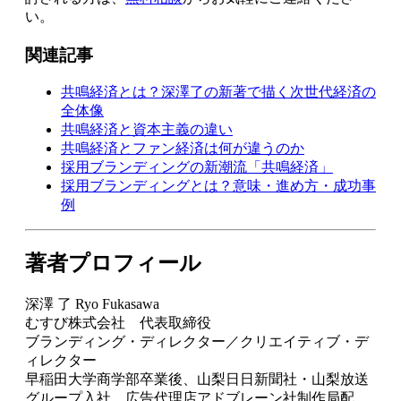
い。
関連記事
共鳴経済とは？深澤了の新著で描く次世代経済の
全体像
共鳴経済と資本主義の違い
共鳴経済とファン経済は何が違うのか
採用ブランディングの新潮流「共鳴経済」
採用ブランディングとは？意味・進め方・成功事
例
著者プロフィール
深澤 了 Ryo Fukasawa
むすび株式会社 代表取締役
ブランディング・ディレクター／クリエイティブ・デ
ィレクター
早稲田大学商学部卒業後、山梨日日新聞社・山梨放送
グループ入社。広告代理店アドブレーン社制作局配