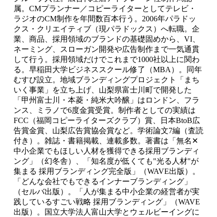
属。CMプランナー／コピーライターとしてテレビ・
ラジオのCM制作を年間数百本行う。2006年パラドッ
クス・クリエイティブ（現パラドックス）へ転職。企
業、商品、採用領域のブランドの基礎固めから、VI、
ネーミング、スローガン開発や広告制作まで一気通貫
して行う。採用領域だけでこれまで1000社以上に関わ
る。早稲田大学ビジネススクール修了（MBA）。同年
むすび設立。地域ブランディングプロジェクト「まち
いく事業」を立ち上げ、山梨県富士川町で開発した
「甲州富士川・本菱・純米大吟醸」はロンドン、フラ
ンス、ミラノで6度金賞受賞。制作者としての実績は
FCC（福岡コピーライターズクラブ）賞、日本BtoB広
告賞金賞、山梨広告賞協会賞など。学術論文7編（査読
付き）。雑誌・書籍掲載、連載多数。著書は「無名✕
中小企業でもほしい人材を獲得できる採用ブランディ
ング」（幻冬舎）、「知名度が低くても"光る人材"が
集まる 採用ブランディング完全版」（WAVE出版）。
「どんな会社でもできるインナーブランディング」
（セルバ出版）。「人が集まる中小企業の経営者が実
践しているすごい戦略 採用ブランディング」（WAVE
出版）。国立大学法人富山大学とウェルビーイングに