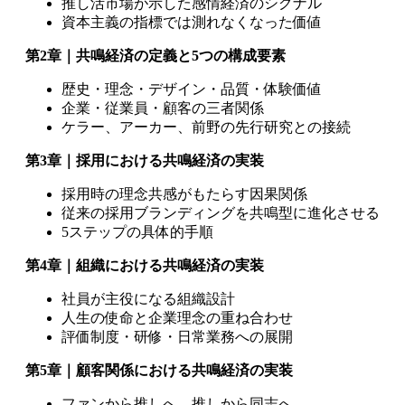
推し活市場が示した感情経済のシグナル
資本主義の指標では測れなくなった価値
第2章｜共鳴経済の定義と5つの構成要素
歴史・理念・デザイン・品質・体験価値
企業・従業員・顧客の三者関係
ケラー、アーカー、前野の先行研究との接続
第3章｜採用における共鳴経済の実装
採用時の理念共感がもたらす因果関係
従来の採用ブランディングを共鳴型に進化させる
5ステップの具体的手順
第4章｜組織における共鳴経済の実装
社員が主役になる組織設計
人生の使命と企業理念の重ね合わせ
評価制度・研修・日常業務への展開
第5章｜顧客関係における共鳴経済の実装
ファンから推しへ、推しから同志へ