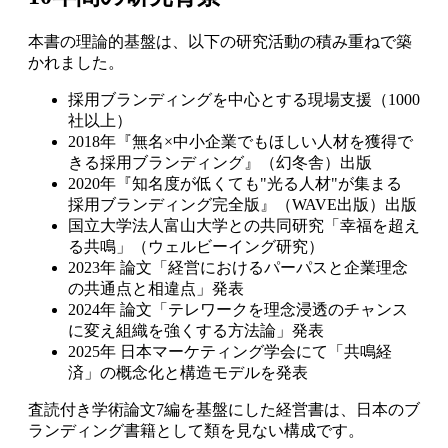
本書の理論的基盤は、以下の研究活動の積み重ねで築
かれました。
採用ブランディングを中心とする現場支援（1000
社以上）
2018年『無名×中小企業でもほしい人材を獲得で
きる採用ブランディング』（幻冬舎）出版
2020年『知名度が低くても"光る人材"が集まる
採用ブランディング完全版』（WAVE出版）出版
国立大学法人富山大学との共同研究「幸福を超え
る共鳴」（ウェルビーイング研究）
2023年 論文「経営におけるパーパスと企業理念
の共通点と相違点」発表
2024年 論文「テレワークを理念浸透のチャンス
に変え組織を強くする方法論」発表
2025年 日本マーケティング学会にて「共鳴経
済」の概念化と構造モデルを発表
査読付き学術論文7編を基盤にした経営書は、日本のブ
ランディング書籍として類を見ない構成です。