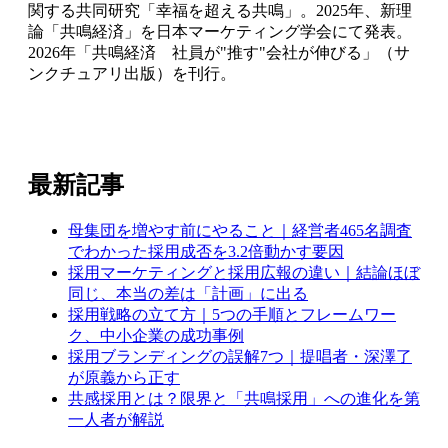
関する共同研究「幸福を超える共鳴」。2025年、新理
論「共鳴経済」を日本マーケティング学会にて発表。
2026年「共鳴経済 社員が"推す"会社が伸びる」（サ
ンクチュアリ出版）を刊行。
最新記事
母集団を増やす前にやること｜経営者465名調査
でわかった採用成否を3.2倍動かす要因
採用マーケティングと採用広報の違い｜結論ほぼ
同じ、本当の差は「計画」に出る
採用戦略の立て方｜5つの手順とフレームワー
ク、中小企業の成功事例
採用ブランディングの誤解7つ｜提唱者・深澤了
が原義から正す
共感採用とは？限界と「共鳴採用」への進化を第
一人者が解説