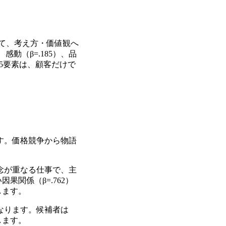
して、考え方・価値観へ
、感動（β=.185）、品
ら5要素は、顧客だけで
す。価格競争から物語
念が重なる仕事で、主
関係（β=.762）
します。
なります。候補者は
します。