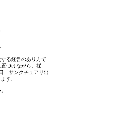
像
像
化する経営のあり方で
位置づけながら、採
0日、サンクチュアリ出
します。
い。