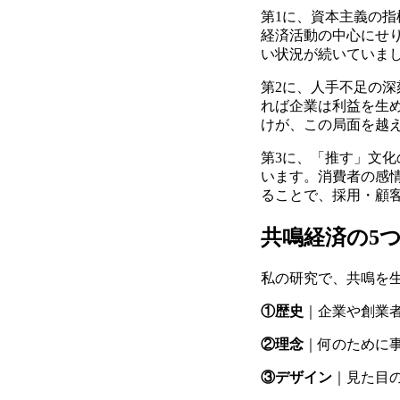
第1に、資本主義の
経済活動の中心にせ
い状況が続いていま
第2に、人手不足の深
れば企業は利益を生
けが、この局面を越
第3に、「推す」文化
います。消費者の感
ることで、採用・顧
共鳴経済の5
私の研究で、共鳴を
①歴史
｜企業や創業
②理念
｜何のために
③デザイン
｜見た目