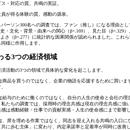
ビス・対応の質。共鳴の実証。
社員が得る体験の質。感動の源泉。
ネスパーソン300名への調査では、ファン（推し）になる理由と
歴史・文化・背景・由来への関心（β=.169）、見た目（β=.329）
分のよさ（β=.277）に統計的な因果関係が認められました。これ
も同様に作用します。
わる3つの経済領域
経済活動の3つの領域で具体的な変化を起こします。
は商品を買うのではなく、企業の物語を応援するために買いま
す。
は給与のために働くのではなく、自分の人生の使命と会社の理
私たちの調査では、採用時の理念共感は現在の理念共感に強い因果
共感は感動経験・仕事での貢献実感・人生の使命感にまで影響
は、席を埋める作業ではなく、同志を迎え入れる共鳴の入口に
「共に歩む主体」に変わり、内定承諾率と定着率が同時に改善