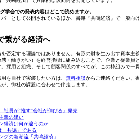
籍『共鳴経済』で具体的な設問例を公開しています。
ィング学会での発表内容はどこで読めますか。
ーパーとして公開されているほか、書籍『共鳴経済』で一般向
で繋がる経済へ
義を否定する理論ではありません。有形の財を生み出す資本主
命感・働きがい）を経営指標に組み込むことで、企業と従業員
す。採用と組織、そして顧客関係のすべてが、この枠組みで一
採用を自社で実装したい方は、
無料相談
からご連絡ください。
ムが、御社の課題に合わせて伴走します。
 社員が"推す"会社が伸びる』発売
主義の違い
ン経済は何が違うのか
は「共鳴」である
ングの新潮流「共鳴経済」