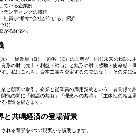
している企業例
ブランディングの接続
 社員が"推す"会社が伸びる』紹介
FAQ）
繋がる経済へ
義
（A）・従業員（B）・顧客（C）の三者が、同じ未来の物語に
、有形の財（売上・利益・給与）と無形の財（感動・使命感・
です。私はこれを、資本主義を否定するのではなく、その先に
企業と顧客の取引、企業と従業員の雇用契約という二者関係で
者関係の間に「物語の共有」「理念への共鳴」「主体性の相互
なる構造を描きます。
界と共鳴経済の登場背景
とされる背景を3つの現実から説明します。