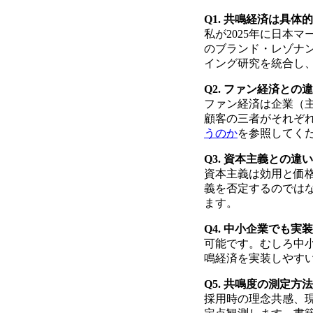
Q1. 共鳴経済は具
私が2025年に日本
のブランド・レゾナ
イング研究を統合し
Q2. ファン経済との
ファン経済は企業（
顧客の三者がそれぞ
うのか
を参照してく
Q3. 資本主義との違
資本主義は効用と価
義を否定するのでは
ます。
Q4. 中小企業でも実
可能です。むしろ中
鳴経済を実装しやす
Q5. 共鳴度の測定方
採用時の理念共感、