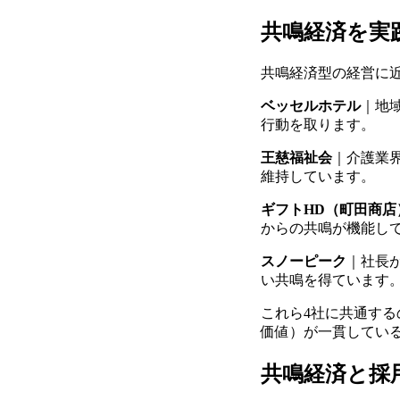
共鳴経済を実
共鳴経済型の経営に
ベッセルホテル
｜地
行動を取ります。
王慈福祉会
｜介護業
維持しています。
ギフトHD（町田商店
からの共鳴が機能し
スノーピーク
｜社長
い共鳴を得ています
これら4社に共通す
価値）が一貫してい
共鳴経済と採