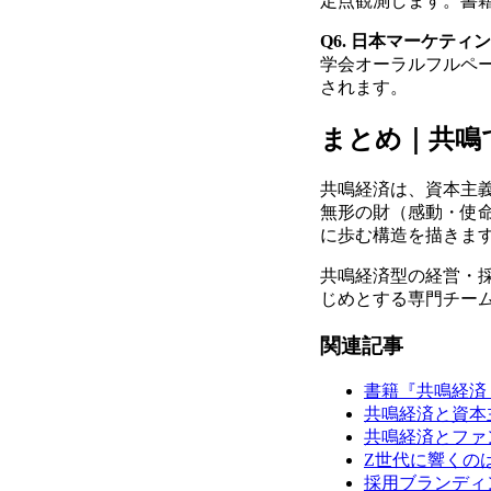
定点観測します。書
Q6. 日本マーケテ
学会オーラルフルペ
されます。
まとめ｜共鳴
共鳴経済は、資本主
無形の財（感動・使
に歩む構造を描きま
共鳴経済型の経営・
じめとする専門チー
関連記事
書籍『共鳴経済
共鳴経済と資本
共鳴経済とファ
Z世代に響くの
採用ブランディ