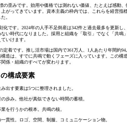
指標の歪みです。効用や価格では測れない価値、たとえば感動、
り上がってきています。資本主義の枠内では、これらを経営指
した。
刻化です。2024年の人手不足倒産は342件と過去最多を更新
めない時代になりました。採用と組織を「取引」でなく「共鳴
えていけます。
の定着です。推し活市場は国内で361万人、1人あたり年間約94,
情構造は、すでに共鳴で動くフェーズに入っています。この構
客関係・組織のすべてが変わります。
つの構成要素
生み出す要素は5つに整理されました。
者の歩み。他社が真似できない時間の蓄積。
事業を行うかの根本。共鳴の核。
の一貫性。ロゴ、空間、制服、コミュニケーション物。