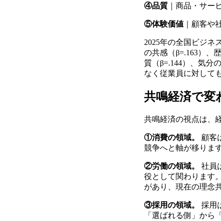
④品質
｜商品・サー
⑤体験価値
｜顧客や
2025年の全国ビジ
の共感（β=.163）、
質（β=.144）、気
なく従業員に対して
共鳴経済で変
共鳴経済の視点は、
①消費の領域。
顧客
競争へと軸が移りま
②労働の領域。
社員
役として関わります。
があり、現在の理念
③採用の領域。
採用
「選ばれる側」から