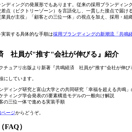
ランディングの発展形でもあります。従来の採用ブランディン
交差点（ビクトリーゾーン）を言語化し、一貫した接点で届け
従業員が主役」「顧客との三位一体」の視点を加え、採用・組織
。
を実装する具体的な手順は
採用ブランディングの新潮流「共鳴
済 社員が"推す"会社が伸びる』紹介
、サンクチュアリ出版より新著『共鳴経済 社員が"推す"会社が伸
核にしています。
ランディング研究と富山大学との共同研究「幸福を超える共鳴」
マーケティング学会発表の5要素構造モデルの一般向け解説
客の三位一体で進める実装手順
知ページ
からどうぞ。
FAQ）