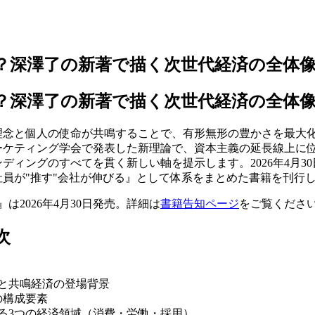
？深澤了の新著で描く次世代経済の全体
？深澤了の新著で描く次世代経済の全体
理念と個人の使命が共鳴することで、有形無形の豊かさを最大
マーケティング学会で発表した新理論で、資本主義の延長線上に
ディングのすべてを貫く新しい軸を提示します。2026年4月3
員が"推す"会社が伸びる』として体系をまとめた書籍を刊行
は2026年4月30日発売。詳細は
書籍告知ページ
をご覧くださ
次
と共鳴経済の登場背景
の構成要素
る3つの経済領域（消費・労働・採用）