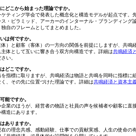
体的にどこから始まった理論ですか。
マーケティング学会で発表した概念化と構造モデルが起点です。
ンス・ピラミッド、アーカーのインターナル・ブランディング
、独自のフレームとしてまとめました。
違いは何ですか。
主体）と顧客（客体）の一方向の関係を前提にしますが、共鳴
れ主体として互いに響き合う双方向構造です。詳細は
共鳴経済
ださい。
いはどこですか。
格を指標に取りますが、共鳴経済は物語と共鳴を同時に指標に
なく、その先に位置づけた理論です。詳細は
共鳴経済と資本主
装可能ですか。
小企業のほうが、経営者の物語と社員の声を候補者や顧客に直
い構造にあります。
法はありますか。
現在の理念共感、感動経験、仕事での貢献実感、人生の使命の有