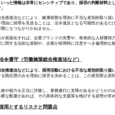
といった情報は非常にセンシティブであり、採否の判断材料と
す。
総合推進法などにより、健康状態を理由に不当な差別的取り扱
を理由に採用を見送ることは、法令違反となる可能性があるだ
事態にもつながりかねません。
応が表面化すれば、企業ブランドの失墜や、将来的な人材獲得
歴に関する法的な規制や、企業が採用時に注意すべき倫理的な
。
法令遵守（労働施策総合推進法など）
総合推進法などにより、採用活動における不当な差別的取り扱
する既往歴のみを理由に採否を決めることは、この差別禁止原
人格や能力を正当に評価し、業務遂行に支障があるかどうかの
必要な配慮があれば、その具体的な支援策を検討する姿勢が求
採用とするリスクと問題点