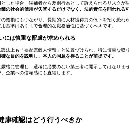
用とした場合、候補者から差別行為として訴えられるリスクが
企業の社会的信用が失墜するだけでなく、法的責任を問われる
ドの毀損にもつながり、長期的に人材獲得力の低下を招く恐れ
採用基準はあくまで合理的な職務適性に基づくべきです。
いには慎重な配慮が求められる
保護法上も「要配慮個人情報」と位置づけられ、特に慎重な取
明確な目的を説明し、本人の同意を得ることが前提です。
は厳格に管理し、選考に必要のない第三者に開示してはなりま
が、企業への信頼感にも直結します。
健康確認はどう行うべきか