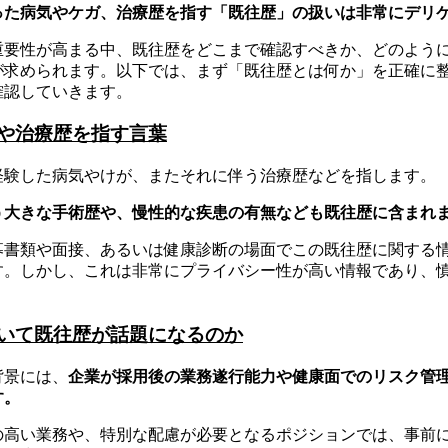
った病気やケガ、治療歴を指す「既往歴」の扱いは非常にデリ
重要性が高まる中、既往歴をどこまで確認すべきか、どのよう
が求められます。以下では、まず「既往歴とは何か」を正確に
確認していきます。
や治療歴を指す言葉
経験した病気やけが、またそれに伴う治療歴などを指します。
う大きな手術歴や、慢性的な疾患の有無なども既往歴に含まれ
募書類や面接、あるいは健康診断の場面でこの既往歴に関する
す。しかし、これは非常にプライバシー性が高い情報であり、
いて既往歴が話題になるのか
背景には、
企業が採用後の業務遂行能力や健康面でのリスク管
す。
の高い業務や、特別な配慮が必要となるポジションでは、事前