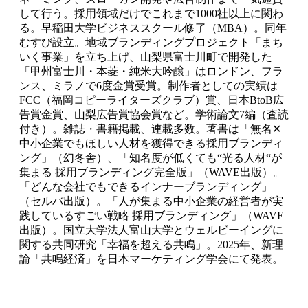
して行う。採用領域だけでこれまで1000社以上に関わ
る。早稲田大学ビジネススクール修了（MBA）。同年
むすび設立。地域ブランディングプロジェクト「まち
いく事業」を立ち上げ、山梨県富士川町で開発した
「甲州富士川・本菱・純米大吟醸」はロンドン、フラ
ンス、ミラノで6度金賞受賞。制作者としての実績は
FCC（福岡コピーライターズクラブ）賞、日本BtoB広
告賞金賞、山梨広告賞協会賞など。学術論文7編（査読
付き）。雑誌・書籍掲載、連載多数。著書は「無名✕
中小企業でもほしい人材を獲得できる採用ブランディ
ング」（幻冬舎）、「知名度が低くても“光る人材“が
集まる 採用ブランディング完全版」（WAVE出版）。
「どんな会社でもできるインナーブランディング」
（セルバ出版）。「人が集まる中小企業の経営者が実
践しているすごい戦略 採用ブランディング」（WAVE
出版）。国立大学法人富山大学とウェルビーイングに
関する共同研究「幸福を超える共鳴」。2025年、新理
論「共鳴経済」を日本マーケティング学会にて発表。