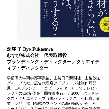
深澤 了 Ryo Fukasawa
むすび株式会社 代表取締役
ブランディング・ディレクター／クリエイテ
ィブ・ディレクター
早稲田大学商学部卒業後、山梨日日新聞社・山梨放送
グループ入社。広告代理店アドブレーン社制作局配
属。CMプランナー／コピーライターとしてテレビ・
ラジオのCM制作を年間数百本行う。2006年パラドッ
クス・クリエイティブ（現パラドックス）へ転職。企
業、商品、採用領域のブランドの基礎固めから、VI、
ネーミング、スローガン開発や広告制作まで一気通貫