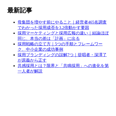
最新記事
母集団を増やす前にやること｜経営者465名調査
でわかった採用成否を3.2倍動かす要因
採用マーケティングと採用広報の違い｜結論ほぼ
同じ、本当の差は「計画」に出る
採用戦略の立て方｜5つの手順とフレームワー
ク、中小企業の成功事例
採用ブランディングの誤解7つ｜提唱者・深澤了
が原義から正す
共感採用とは？限界と「共鳴採用」への進化を第
一人者が解説