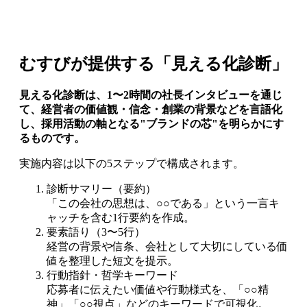
むすびが提供する「見える化診断」
見える化診断は、1〜2時間の社長インタビューを通じ
て、経営者の価値観・信念・創業の背景などを言語化
し、採用活動の軸となる"ブランドの芯"を明らかにす
るものです。
実施内容は以下の5ステップで構成されます。
診断サマリー（要約）
「この会社の思想は、○○である」という一言キ
ャッチを含む1行要約を作成。
要素語り（3〜5行）
経営の背景や信条、会社として大切にしている価
値を整理した短文を提示。
行動指針・哲学キーワード
応募者に伝えたい価値や行動様式を、「○○精
神」「○○視点」などのキーワードで可視化。