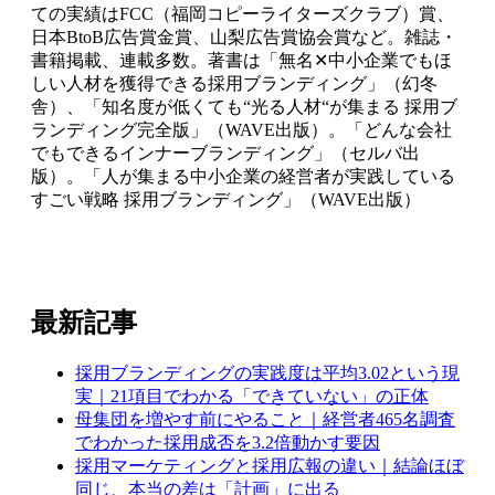
ての実績はFCC（福岡コピーライターズクラブ）賞、
日本BtoB広告賞金賞、山梨広告賞協会賞など。雑誌・
書籍掲載、連載多数。著書は「無名✕中小企業でもほ
しい人材を獲得できる採用ブランディング」（幻冬
舎）、「知名度が低くても“光る人材“が集まる 採用ブ
ランディング完全版」（WAVE出版）。「どんな会社
でもできるインナーブランディング」（セルバ出
版）。「人が集まる中小企業の経営者が実践している
すごい戦略 採用ブランディング」（WAVE出版）
最新記事
採用ブランディングの実践度は平均3.02という現
実｜21項目でわかる「できていない」の正体
母集団を増やす前にやること｜経営者465名調査
でわかった採用成否を3.2倍動かす要因
採用マーケティングと採用広報の違い｜結論ほぼ
同じ、本当の差は「計画」に出る