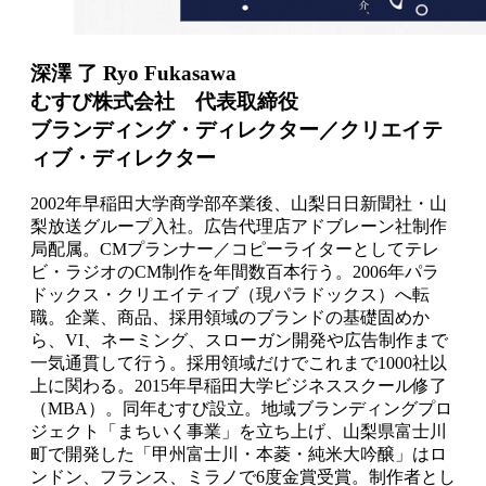
深澤 了 Ryo Fukasawa
むすび株式会社 代表取締役
ブランディング・ディレクター／クリエイテ
ィブ・ディレクター
2002年早稲田大学商学部卒業後、山梨日日新聞社・山
梨放送グループ入社。広告代理店アドブレーン社制作
局配属。CMプランナー／コピーライターとしてテレ
ビ・ラジオのCM制作を年間数百本行う。2006年パラ
ドックス・クリエイティブ（現パラドックス）へ転
職。企業、商品、採用領域のブランドの基礎固めか
ら、VI、ネーミング、スローガン開発や広告制作まで
一気通貫して行う。採用領域だけでこれまで1000社以
上に関わる。2015年早稲田大学ビジネススクール修了
（MBA）。同年むすび設立。地域ブランディングプロ
ジェクト「まちいく事業」を立ち上げ、山梨県富士川
町で開発した「甲州富士川・本菱・純米大吟醸」はロ
ンドン、フランス、ミラノで6度金賞受賞。制作者とし