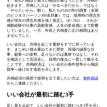
す。会社の物語と個人の物語が重なったとき、共鳴が
起きます。共鳴した人は「やるべきだから」ではなく
「やりたいから」動く。私たちの2025年の調査（全国
のビジネスパーソン300名対象）では、採用時の理念共
感が現在の理念共感を強く規定し（β=.762）、それが
感動経験や仕事の貢献実感、人生の使命感にまで影響
していました。一方、年収と共鳴度に正の相関はあり
ませんでした。
いい会社は、共鳴を起こす素材をすでに持っていま
す。まじめに積み重ねてきた歴史、現場の誠実な仕
事、顧客への姿勢。足りないのは素材ではなく、それ
を物語として言語化し、採用の接点に一貫して載せる
ことです。共鳴経済は、いい会社が条件競争から物語
競争へ抜け出す道筋を示します。
共鳴経済の発想で採用を立て直したい方は、
無料相談
からご連絡ください。
いい会社が最初に踏む3手
足し算を止めて、いい会社が最初に踏むべき3手を示し