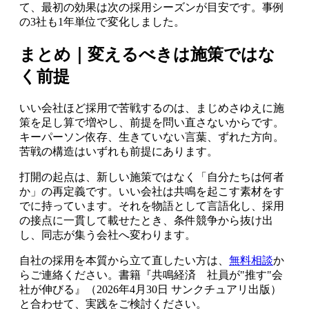
て、最初の効果は次の採用シーズンが目安です。事例
の3社も1年単位で変化しました。
まとめ｜変えるべきは施策ではな
く前提
いい会社ほど採用で苦戦するのは、まじめさゆえに施
策を足し算で増やし、前提を問い直さないからです。
キーパーソン依存、生きていない言葉、ずれた方向。
苦戦の構造はいずれも前提にあります。
打開の起点は、新しい施策ではなく「自分たちは何者
か」の再定義です。いい会社は共鳴を起こす素材をす
でに持っています。それを物語として言語化し、採用
の接点に一貫して載せたとき、条件競争から抜け出
し、同志が集う会社へ変わります。
自社の採用を本質から立て直したい方は、
無料相談
か
らご連絡ください。書籍『共鳴経済 社員が"推す"会
社が伸びる』（2026年4月30日 サンクチュアリ出版）
と合わせて、実践をご検討ください。