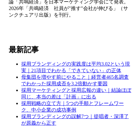
論「共鳴経済」を日本マーケティング学会にて発表。
2026年「共鳴経済 社員が"推す"会社が伸びる」（サ
ンクチュアリ出版）を刊行。
最新記事
採用ブランディングの実践度は平均3.02という現
実｜21項目でわかる「できていない」の正体
母集団を増やす前にやること｜経営者465名調査
でわかった採用成否を3.2倍動かす要因
採用マーケティングと採用広報の違い｜結論ほぼ
同じ、本当の差は「計画」に出る
採用戦略の立て方｜5つの手順とフレームワー
ク、中小企業の成功事例
採用ブランディングの誤解7つ｜提唱者・深澤了
が原義から正す