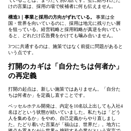
ていることは、まったく別の話です。壁に貼られただ
けの言葉は、採用の場で候補者に何も伝えません。
構造3｜事業と採用の方向がずれている。
事業は全
国・世界を向いているのに、採用は地元に残りたい層
を狙っている。経営戦略と採用戦略が真逆を向いてい
ると、どれだけ広告費をかけても噛み合いません。
3つに共通するのは、施策ではなく前提に問題があると
いう点です。
打開のカギは「自分たちは何者か」
の再定義
打開の起点は、新しい施策ではありません。「自分た
ちは何者か」を定義し直すことです。
ベッセルホテル開発は、内定を10名以上出しても入社4
名ほどという状態が続いていました。私たちは「どう
人を集めるか」をやめ、自己定義からやり直しまし
た。たどり着いた言葉が「福山は、世界だ」。地方に
拠点を置きながら世界へ挑戦する企業だという宣言で