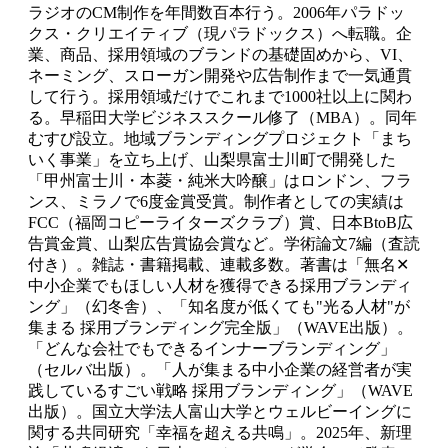
ラジオのCM制作を年間数百本行う。2006年パラドッ
クス・クリエイティブ（現パラドックス）へ転職。企
業、商品、採用領域のブランドの基礎固めから、VI、
ネーミング、スローガン開発や広告制作まで一気通貫
して行う。採用領域だけでこれまで1000社以上に関わ
る。早稲田大学ビジネススクール修了（MBA）。同年
むすび設立。地域ブランディングプロジェクト「まち
いく事業」を立ち上げ、山梨県富士川町で開発した
「甲州富士川・本菱・純米大吟醸」はロンドン、フラ
ンス、ミラノで6度金賞受賞。制作者としての実績は
FCC（福岡コピーライターズクラブ）賞、日本BtoB広
告賞金賞、山梨広告賞協会賞など。学術論文7編（査読
付き）。雑誌・書籍掲載、連載多数。著書は「無名✕
中小企業でもほしい人材を獲得できる採用ブランディ
ング」（幻冬舎）、「知名度が低くても"光る人材"が
集まる 採用ブランディング完全版」（WAVE出版）。
「どんな会社でもできるインナーブランディング」
（セルバ出版）。「人が集まる中小企業の経営者が実
践しているすごい戦略 採用ブランディング」（WAVE
出版）。国立大学法人富山大学とウェルビーイングに
関する共同研究「幸福を超える共鳴」。2025年、新理