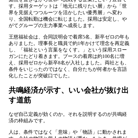
す。採用ターゲットは「地元に残りたい層」から「世
界を見据えつつルーツを活かしたい優秀層」へ変わ
り、全国転勤は機会に転じました。採用は安定し、や
がてグループの主力事業へ成長します。
王慈福祉会は、合同説明会で着席5名、新卒ゼロの年も
ありました。理事長と職員で約1年かけて理念を再定義
し、「福祉という言葉をなくす。」という採用スロー
ガンにたどり着きます。ブースの着席は約100名に増
え、採用ゼロから新卒8名が入社しました。両社とも、
条件をいじったのではなく、自分たちが何者かを言語
化したことが突破口でした。
共鳴経済が示す、いい会社が抜け出
す道筋
なぜ自己定義が効くのか。それを説明するのが共鳴経
済の枠組みです。
人は、条件ではなく「意味」や「物語」に動かされま