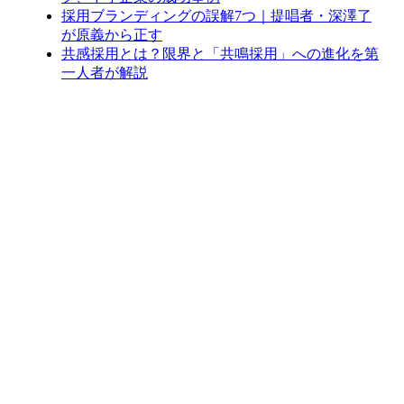
採用ブランディングの誤解7つ｜提唱者・深澤了
が原義から正す
共感採用とは？限界と「共鳴採用」への進化を第
一人者が解説