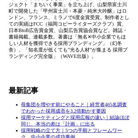
ジェクト「まちいく事業」を立ち上げ、山梨県富士川
町で開発した「甲州富士川・本菱・純米大吟醸」はロ
ンドン、フランス、ミラノで6度金賞受賞。制作者とし
ての実績はFCC（福岡コピーライターズクラブ）賞、
日本BtoB広告賞金賞、山梨広告賞協会賞など。雑誌・
書籍掲載、連載多数。著書は「無名✕中小企業でもほ
しい人材を獲得できる採用ブランディング」（幻冬
舎）、「知名度が低くても”光る人材”が集まる 採用ブ
ランディング完全版」（WAVE出版）。
最新記事
母集団を増やす前にやること｜経営者465名調査
でわかった採用成否を3.2倍動かす要因
採用マーケティングと採用広報の違い｜結論ほぼ
同じ、本当の差は「計画」に出る
採用戦略の立て方｜5つの手順とフレームワー
ク、中小企業の成功事例