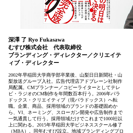
深澤 了 Ryo Fukasawa
むすび株式会社 代表取締役
ブランディング・ディレクター／クリエイテ
ィブ・ディレクター
2002年早稲田大学商学部卒業後、山梨日日新聞社・山
梨放送グループ入社。広告代理店アドブレーン社制作
局配属。CMプランナー／コピーライターとしてテレ
ビ・ラジオのCM制作を年間数百本行う。2006年パラ
ドックス・クリエイティブ（現パラドックス）へ転
職。企業、商品、採用領域のブランドの基礎固めか
ら、VI、ネーミング、スローガン開発や広告制作まで
一気通貫して行う。採用領域だけでこれまで1000社以
上に関わる。2015年早稲田大学ビジネススクール修了
（MBA）。同年むすび設立。地域ブランディングプロ