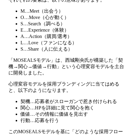
M…Meet（出会う）
O…Move（心が動く）
S…Search（調べる）
E…Experience（体験）
A…Action（購買/選考）
L…Love（ファンになる）
S…Share（人に伝える）
「MOSEALSモデル」は、西城剛央氏が構築した「契
機→関心→価値→行動」という心理変容モデルを土台
に開発しました。
心理変容モデルを採用ブランディングに当てはめる
と、以下のようになります。
契機…応募者がスローガンで惹き付けられる
関心…HPを詳細に見て関心を抱く
価値…その情報に価値を見出す
行動…応募を行う
このMOSEALSモデルを基に「どのような採用フロー