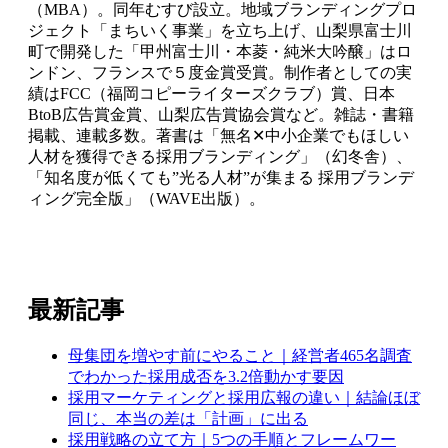
（MBA）。同年むすび設立。地域ブランディングプロ
ジェクト「まちいく事業」を立ち上げ、山梨県富士川
町で開発した「甲州富士川・本菱・純米大吟醸」はロ
ンドン、フランスで５度金賞受賞。制作者としての実
績はFCC（福岡コピーライターズクラブ）賞、日本
BtoB広告賞金賞、山梨広告賞協会賞など。雑誌・書籍
掲載、連載多数。著書は「無名✕中小企業でもほしい
人材を獲得できる採用ブランディング」（幻冬舎）、
「知名度が低くても”光る人材”が集まる 採用ブランデ
ィング完全版」（WAVE出版）。
最新記事
母集団を増やす前にやること｜経営者465名調査
でわかった採用成否を3.2倍動かす要因
採用マーケティングと採用広報の違い｜結論ほぼ
同じ、本当の差は「計画」に出る
採用戦略の立て方｜5つの手順とフレームワー