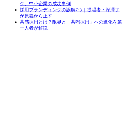
ク、中小企業の成功事例
採用ブランディングの誤解7つ｜提唱者・深澤了
が原義から正す
共感採用とは？限界と「共鳴採用」への進化を第
一人者が解説