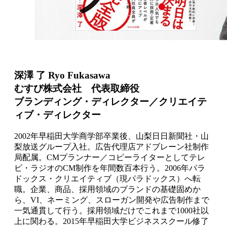
深澤 了 Ryo Fukasawa
むすび株式会社 代表取締役
ブランディング・ディレクター／クリエイテ
ィブ・ディレクター
2002年早稲田大学商学部卒業後、山梨日日新聞社・山
梨放送グループ入社。広告代理店アドブレーン社制作
局配属。CMプランナー／コピーライターとしてテレ
ビ・ラジオのCM制作を年間数百本行う。2006年パラ
ドックス・クリエイティブ（現パラドックス）へ転
職。企業、商品、採用領域のブランドの基礎固めか
ら、VI、ネーミング、スローガン開発や広告制作まで
一気通貫して行う。採用領域だけでこれまで1000社以
上に関わる。2015年早稲田大学ビジネススクール修了