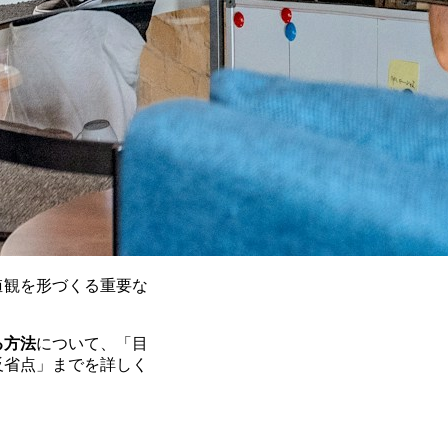
値観を形づくる重要な
る方法
について、「目
反省点」までを詳しく