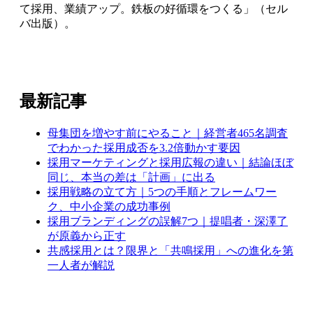
て採用、業績アップ。鉄板の好循環をつくる」（セル
バ出版）。
最新記事
母集団を増やす前にやること｜経営者465名調査
でわかった採用成否を3.2倍動かす要因
採用マーケティングと採用広報の違い｜結論ほぼ
同じ、本当の差は「計画」に出る
採用戦略の立て方｜5つの手順とフレームワー
ク、中小企業の成功事例
採用ブランディングの誤解7つ｜提唱者・深澤了
が原義から正す
共感採用とは？限界と「共鳴採用」への進化を第
一人者が解説