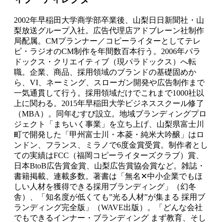
2002年早稲田大学商学部卒業後、山梨日日新聞社・山
梨放送グループ入社。広告代理店アドブレーン社制作
局配属。CMプランナー／コピーライターとしてテレ
ビ・ラジオのCM制作を年間数百本行う。2006年パラ
ドックス・クリエイティブ（現パラドックス）へ転
職。企業、商品、採用領域のブランドの基礎固めか
ら、VI、ネーミング、スローガン開発や広告制作まで
一気通貫して行う。採用領域だけでこれまで1000社以
上に関わる。2015年早稲田大学ビジネススクール修了
（MBA）。同年むすび設立。地域ブランディングプロ
ジェクト「まちいく事業」を立ち上げ、山梨県富士川
町で開発した「甲州富士川・本菱・純米大吟醸」はロ
ンドン、フランス、ミラノで6度金賞受賞。制作者とし
ての実績はFCC（福岡コピーライターズクラブ）賞、
日本BtoB広告賞金賞、山梨広告賞協会賞など。雑誌・
書籍掲載、連載多数。著書は「無名✕中小企業でもほ
しい人材を獲得できる採用ブランディング」（幻冬
舎）、「知名度が低くても”光る人材”が集まる 採用ブ
ランディング完全版」（WAVE出版）。「どんな会社
でもできるインナー・ブランディング まず教育、そし