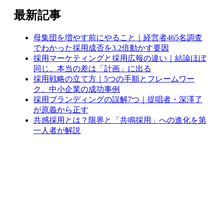
最新記事
母集団を増やす前にやること｜経営者465名調査
でわかった採用成否を3.2倍動かす要因
採用マーケティングと採用広報の違い｜結論ほぼ
同じ、本当の差は「計画」に出る
採用戦略の立て方｜5つの手順とフレームワー
ク、中小企業の成功事例
採用ブランディングの誤解7つ｜提唱者・深澤了
が原義から正す
共感採用とは？限界と「共鳴採用」への進化を第
一人者が解説