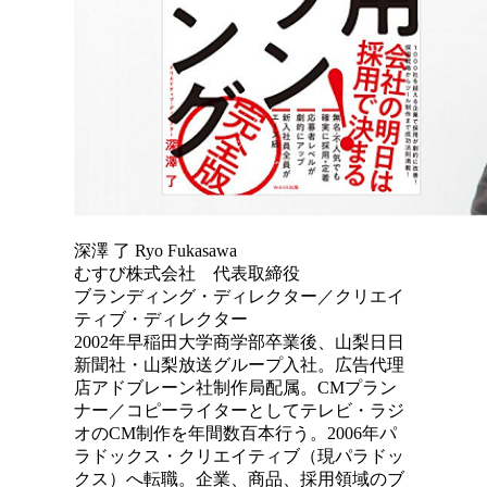
深澤 了 Ryo Fukasawa
むすび株式会社 代表取締役
ブランディング・ディレクター／クリエイ
ティブ・ディレクター
2002年早稲田大学商学部卒業後、山梨日日
新聞社・山梨放送グループ入社。広告代理
店アドブレーン社制作局配属。CMプラン
ナー／コピーライターとしてテレビ・ラジ
オのCM制作を年間数百本行う。2006年パ
ラドックス・クリエイティブ（現パラドッ
クス）へ転職。企業、商品、採用領域のブ