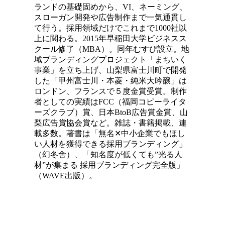
ランドの基礎固めから、VI、ネーミング、
スローガン開発や広告制作まで一気通貫し
て行う。採用領域だけでこれまで1000社以
上に関わる。2015年早稲田大学ビジネスス
クール修了（MBA）。同年むすび設立。地
域ブランディングプロジェクト「まちいく
事業」を立ち上げ、山梨県富士川町で開発
した「甲州富士川・本菱・純米大吟醸」は
ロンドン、フランスで５度金賞受賞。制作
者としての実績はFCC（福岡コピーライタ
ーズクラブ）賞、日本BtoB広告賞金賞、山
梨広告賞協会賞など。雑誌・書籍掲載、連
載多数。著書は「無名✕中小企業でもほし
い人材を獲得できる採用ブランディング」
（幻冬舎）、「知名度が低くても”光る人
材”が集まる 採用ブランディング完全版」
（WAVE出版）。