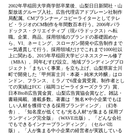
2002年早稲田大学商学部卒業後、山梨日日新聞社・山
梨放送グループ入社。広告代理店アドブレーン社制作
局配属。CMプランナー／コピーライターとしてテレ
ビ・ラジオのCM制作を年間数百本行う。2006年パラ
ドックス・クリエイティブ（現パラドックス）へ転
職。企業、商品、採用領域のブランドの基礎固めか
ら、VI、ネーミング、スローガン開発や広告制作まで
一気通貫して行う。採用領域だけでこれまで1000社以
上に関わる。2015年早稲田大学ビジネススクール修了
（MBA）。同年むすび設立。地域ブランディングプロ
ジェクト「まちいく事業」を立ち上げ、山梨県富士川
町で開発した「甲州富士川・本菱・純米大吟醸」はロ
ンドン、フランス、ミラノで6度金賞受賞。制作者とし
ての実績はFCC（福岡コピーライターズクラブ）賞、
日本BtoB広告賞金賞、山梨広告賞協会賞など。雑誌・
書籍掲載、連載多数。著書は「無名✕中小企業でもほ
しい人材を獲得できる採用ブランディング」（幻冬
舎）、「知名度が低くても“光る人材“が集まる 採用ブ
ランディング完全版」（WAVE出版）。「どんな会社
でもできるインナーブランディング」（セルバ出
版）。「人が集まる中小企業の経営者が実践している