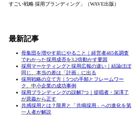
すごい戦略 採用ブランディング」（WAVE出版）
最新記事
母集団を増やす前にやること｜経営者465名調査
でわかった採用成否を3.2倍動かす要因
採用マーケティングと採用広報の違い｜結論ほぼ
同じ、本当の差は「計画」に出る
採用戦略の立て方｜5つの手順とフレームワー
ク、中小企業の成功事例
採用ブランディングの誤解7つ｜提唱者・深澤了
が原義から正す
共感採用とは？限界と「共鳴採用」への進化を第
一人者が解説