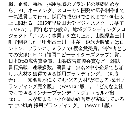
職。企業、商品、採用領域のブランドの基礎固めか
ら、VI、ネーミング、スローガン開発や広告制作まで
一気通貫して行う。採用領域だけでこれまで1000社以
上に関わる。2015年早稲田大学ビジネススクール修了
（MBA）。同年むすび設立。地域ブランディングプロ
ジェクト「まちいく事業」を立ち上げ、山梨県富士川
町で開発した「甲州富士川・本菱・純米大吟醸」はロ
ンドン、フランス、ミラノで6度金賞受賞。制作者とし
ての実績はFCC（福岡コピーライターズクラブ）賞、
日本BtoB広告賞金賞、山梨広告賞協会賞など。雑誌・
書籍掲載、連載多数。著書は「無名✕中小企業でもほ
しい人材を獲得できる採用ブランディング」（幻冬
舎）、「知名度が低くても“光る人材“が集まる 採用ブ
ランディング完全版」（WAVE出版）。「どんな会社
でもできるインナーブランディング」（セルバ出
版）。「人が集まる中小企業の経営者が実践している
すごい戦略 採用ブランディング」（WAVE出版）