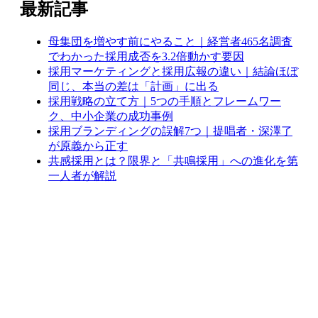
最新記事
母集団を増やす前にやること｜経営者465名調査
でわかった採用成否を3.2倍動かす要因
採用マーケティングと採用広報の違い｜結論ほぼ
同じ、本当の差は「計画」に出る
採用戦略の立て方｜5つの手順とフレームワー
ク、中小企業の成功事例
採用ブランディングの誤解7つ｜提唱者・深澤了
が原義から正す
共感採用とは？限界と「共鳴採用」への進化を第
一人者が解説