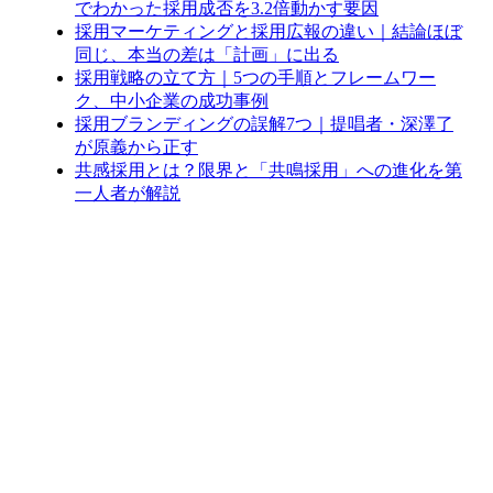
でわかった採用成否を3.2倍動かす要因
採用マーケティングと採用広報の違い｜結論ほぼ
同じ、本当の差は「計画」に出る
採用戦略の立て方｜5つの手順とフレームワー
ク、中小企業の成功事例
採用ブランディングの誤解7つ｜提唱者・深澤了
が原義から正す
共感採用とは？限界と「共鳴採用」への進化を第
一人者が解説