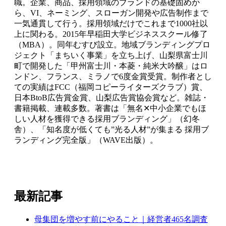
職。企業、商品、採用領域のブランドの基礎固めか
ら、VI、ネーミング、スローガン開発や広告制作まで
一気通貫して行う。採用領域だけでこれまで1000社以
上に関わる。2015年早稲田大学ビジネススクール修了
（MBA）。同年むすび設立。地域ブランディングプロ
ジェクト「まちいく事業」を立ち上げ、山梨県富士川
町で開発した「甲州富士川・本菱・純米大吟醸」はロ
ンドン、フランス、ミラノで6度金賞受賞。制作者とし
ての実績はFCC（福岡コピーライターズクラブ）賞、
日本BtoB広告賞金賞、山梨広告賞協会賞など。雑誌・
書籍掲載、連載多数。著書は「無名✕中小企業でもほ
しい人材を獲得できる採用ブランディング」（幻冬
舎）、「知名度が低くても”光る人材”が集まる 採用ブ
ランディング完全版」（WAVE出版）。
最新記事
母集団を増やす前にやること｜経営者465名調査