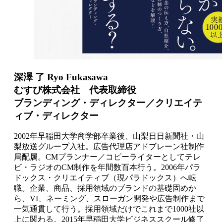
深澤 了 Ryo Fukasawa
むすび株式会社 代表取締役
ブランディング・ディレクター／クリエイテ
ィブ・ディレクター
2002年早稲田大学商学部卒業後、山梨日日新聞社・山
梨放送グループ入社。広告代理店アドブレーン社制作
局配属。CMプランナー／コピーライターとしてテレ
ビ・ラジオのCM制作を年間数百本行う。2006年パラ
ドックス・クリエイティブ（現パラドックス）へ転
職。企業、商品、採用領域のブランドの基礎固めか
ら、VI、ネーミング、スローガン開発や広告制作まで
一気通貫して行う。採用領域だけでこれまで1000社以
上に関わる。2015年早稲田大学ビジネススクール修了