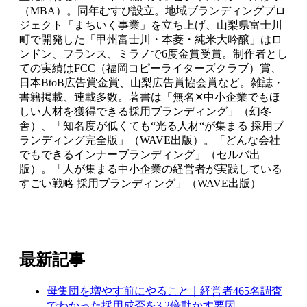
（MBA）。同年むすび設立。地域ブランディングプロ
ジェクト「まちいく事業」を立ち上げ、山梨県富士川
町で開発した「甲州富士川・本菱・純米大吟醸」はロ
ンドン、フランス、ミラノで6度金賞受賞。制作者とし
ての実績はFCC（福岡コピーライターズクラブ）賞、
日本BtoB広告賞金賞、山梨広告賞協会賞など。雑誌・
書籍掲載、連載多数。著書は「無名✕中小企業でもほ
しい人材を獲得できる採用ブランディング」（幻冬
舎）、「知名度が低くても“光る人材“が集まる 採用ブ
ランディング完全版」（WAVE出版）。「どんな会社
でもできるインナーブランディング」（セルバ出
版）。「人が集まる中小企業の経営者が実践している
すごい戦略 採用ブランディング」（WAVE出版）
最新記事
母集団を増やす前にやること｜経営者465名調査
でわかった採用成否を3.2倍動かす要因