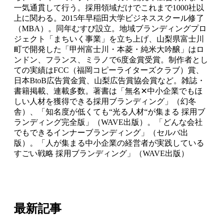
一気通貫して行う。採用領域だけでこれまで1000社以
上に関わる。2015年早稲田大学ビジネススクール修了
（MBA）。同年むすび設立。地域ブランディングプロ
ジェクト「まちいく事業」を立ち上げ、山梨県富士川
町で開発した「甲州富士川・本菱・純米大吟醸」はロ
ンドン、フランス、ミラノで6度金賞受賞。制作者とし
ての実績はFCC（福岡コピーライターズクラブ）賞、
日本BtoB広告賞金賞、山梨広告賞協会賞など。雑誌・
書籍掲載、連載多数。著書は「無名✕中小企業でもほ
しい人材を獲得できる採用ブランディング」（幻冬
舎）、「知名度が低くても“光る人材“が集まる 採用ブ
ランディング完全版」（WAVE出版）。「どんな会社
でもできるインナーブランディング」（セルバ出
版）。「人が集まる中小企業の経営者が実践している
すごい戦略 採用ブランディング」（WAVE出版）
最新記事