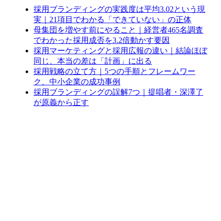
採用ブランディングの実践度は平均3.02という現
実｜21項目でわかる「できていない」の正体
母集団を増やす前にやること｜経営者465名調査
でわかった採用成否を3.2倍動かす要因
採用マーケティングと採用広報の違い｜結論ほぼ
同じ、本当の差は「計画」に出る
採用戦略の立て方｜5つの手順とフレームワー
ク、中小企業の成功事例
採用ブランディングの誤解7つ｜提唱者・深澤了
が原義から正す