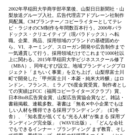
2002年早稲田大学商学部卒業後、山梨日日新聞社・山
梨放送グループ入社。広告代理店アドブレーン社制作
局配属。CMプランナー／コピーライターとしてテレ
ビ・ラジオのCM制作を年間数百本行う。2006年パラ
ドックス・クリエイティブ（現パラドックス）へ転
職。企業、商品、採用領域のブランドの基礎固めか
ら、VI、ネーミング、スローガン開発や広告制作まで
一気通貫して行う。採用領域だけでこれまで1000社以
上に関わる。2015年早稲田大学ビジネススクール修了
（MBA）。同年むすび設立。地域ブランディングプロ
ジェクト「まちいく事業」を立ち上げ、山梨県富士川
町で開発した「甲州富士川・本菱・純米大吟醸」はロ
ンドン、フランス、ミラノで6度金賞受賞。制作者とし
ての実績はFCC（福岡コピーライターズクラブ）賞、
日本BtoB広告賞金賞、山梨広告賞協会賞など。雑誌・
書籍掲載、連載多数。著書は「無名✕中小企業でもほ
しい人材を獲得できる採用ブランディング」（幻冬
舎）、「知名度が低くても”光る人材”が集まる 採用ブ
ランディング完全版」（WAVE出版）。「どんな会社
でもできるインナー・ブランディング まず教育、そし