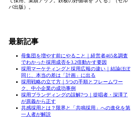
て採用、業績アップ。鉄板の好循環をつくる」（セル
バ出版）。
最新記事
母集団を増やす前にやること｜経営者465名調査
でわかった採用成否を3.2倍動かす要因
採用マーケティングと採用広報の違い｜結論ほぼ
同じ、本当の差は「計画」に出る
採用戦略の立て方｜5つの手順とフレームワー
ク、中小企業の成功事例
採用ブランディングの誤解7つ｜提唱者・深澤了
が原義から正す
共感採用とは？限界と「共鳴採用」への進化を第
一人者が解説