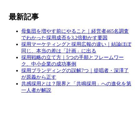
最新記事
母集団を増やす前にやること｜経営者465名調査
でわかった採用成否を3.2倍動かす要因
採用マーケティングと採用広報の違い｜結論ほぼ
同じ、本当の差は「計画」に出る
採用戦略の立て方｜5つの手順とフレームワー
ク、中小企業の成功事例
採用ブランディングの誤解7つ｜提唱者・深澤了
が原義から正す
共感採用とは？限界と「共鳴採用」への進化を第
一人者が解説