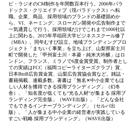
ビ・ラジオのCM制作を年間数百本行う。2006年パラ
ドックス・クリエイティブ（現パラドックス）へ転
職。企業、商品、採用領域のブランドの基礎固めか
ら、VI、ネーミング、スローガン開発や広告制作まで
一気通貫して行う。採用領域だけでこれまで1000社以
上に関わる。2015年早稲田大学ビジネススクール修了
（MBA）。同年むすび設立。地域ブランディングプロ
ジェクト「まちいく事業」を立ち上げ、山梨県富士川
町で開発した「甲州富士川・本菱・純米大吟醸」はロ
ンドン、フランス、ミラノで6度金賞受賞。制作者とし
ての実績はFCC（福岡コピーライターズクラブ）賞、
日本BtoB広告賞金賞、山梨広告賞協会賞など。雑誌・
書籍掲載、連載多数。著書は「無名✕中小企業でもほ
しい人材を獲得できる採用ブランディング」（幻冬
舎）、「知名度が低くても“光る人材“が集まる 採用ブ
ランディング完全版」（WAVE出版）。「どんな会社
でもできるインナーブランディング」（セルバ出
版）。「人が集まる中小企業の経営者が実践している
すごい戦略 採用ブランディング」（WAVE出版）