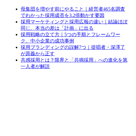
母集団を増やす前にやること｜経営者465名調査
でわかった採用成否を3.2倍動かす要因
採用マーケティングと採用広報の違い｜結論ほぼ
同じ、本当の差は「計画」に出る
採用戦略の立て方｜5つの手順とフレームワー
ク、中小企業の成功事例
採用ブランディングの誤解7つ｜提唱者・深澤了
が原義から正す
共感採用とは？限界と「共鳴採用」への進化を第
一人者が解説