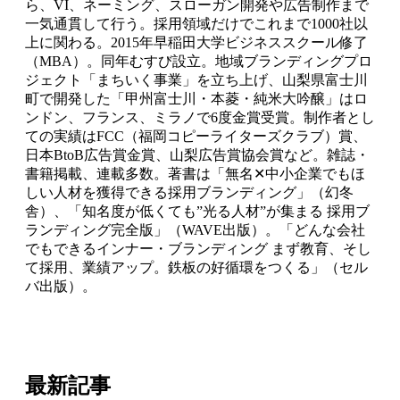
ら、VI、ネーミング、スローガン開発や広告制作まで
一気通貫して行う。採用領域だけでこれまで1000社以
上に関わる。2015年早稲田大学ビジネススクール修了
（MBA）。同年むすび設立。地域ブランディングプロ
ジェクト「まちいく事業」を立ち上げ、山梨県富士川
町で開発した「甲州富士川・本菱・純米大吟醸」はロ
ンドン、フランス、ミラノで6度金賞受賞。制作者とし
ての実績はFCC（福岡コピーライターズクラブ）賞、
日本BtoB広告賞金賞、山梨広告賞協会賞など。雑誌・
書籍掲載、連載多数。著書は「無名✕中小企業でもほ
しい人材を獲得できる採用ブランディング」（幻冬
舎）、「知名度が低くても”光る人材”が集まる 採用ブ
ランディング完全版」（WAVE出版）。「どんな会社
でもできるインナー・ブランディング まず教育、そし
て採用、業績アップ。鉄板の好循環をつくる」（セル
バ出版）。
最新記事