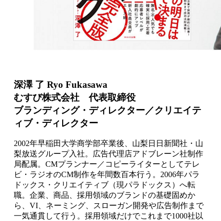
深澤 了 Ryo Fukasawa
むすび株式会社 代表取締役
ブランディング・ディレクター／クリエイテ
ィブ・ディレクター
2002年早稲田大学商学部卒業後、山梨日日新聞社・山
梨放送グループ入社。広告代理店アドブレーン社制作
局配属。CMプランナー／コピーライターとしてテレ
ビ・ラジオのCM制作を年間数百本行う。2006年パラ
ドックス・クリエイティブ（現パラドックス）へ転
職。企業、商品、採用領域のブランドの基礎固めか
ら、VI、ネーミング、スローガン開発や広告制作まで
一気通貫して行う。採用領域だけでこれまで1000社以