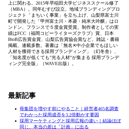
上に関わる。2015年早稲田大学ビジネススクール修了
（MBA）。同年むすび設立。地域ブランディングプロ
ジェクト「まちいく事業」を立ち上げ、山梨県富士川
町で開発した「甲州富士川・本菱・純米大吟醸」はロ
ンドン、フランスで５度金賞受賞。制作者としての実
績はFCC（福岡コピーライターズクラブ）賞、日本
BtoB広告賞金賞、山梨広告賞協会賞など。雑誌・書籍
掲載、連載多数。著書は「無名✕中小企業でもほしい
人材を獲得できる採用ブランディング」（幻冬舎）、
「知名度が低くても”光る人材”が集まる 採用ブランデ
ィング完全版」（WAVE出版）。
最新記事
母集団を増やす前にやること｜経営者465名調査
でわかった採用成否を3.2倍動かす要因
採用マーケティングと採用広報の違い｜結論ほぼ
同じ、本当の差は「計画」に出る