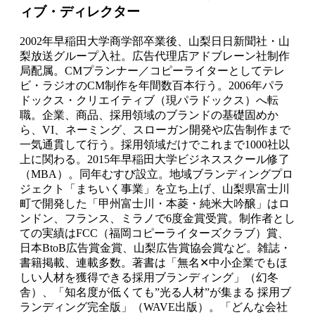
ィブ・ディレクター
2002年早稲田大学商学部卒業後、山梨日日新聞社・山
梨放送グループ入社。広告代理店アドブレーン社制作
局配属。CMプランナー／コピーライターとしてテレ
ビ・ラジオのCM制作を年間数百本行う。2006年パラ
ドックス・クリエイティブ（現パラドックス）へ転
職。企業、商品、採用領域のブランドの基礎固めか
ら、VI、ネーミング、スローガン開発や広告制作まで
一気通貫して行う。採用領域だけでこれまで1000社以
上に関わる。2015年早稲田大学ビジネススクール修了
（MBA）。同年むすび設立。地域ブランディングプロ
ジェクト「まちいく事業」を立ち上げ、山梨県富士川
町で開発した「甲州富士川・本菱・純米大吟醸」はロ
ンドン、フランス、ミラノで6度金賞受賞。制作者とし
ての実績はFCC（福岡コピーライターズクラブ）賞、
日本BtoB広告賞金賞、山梨広告賞協会賞など。雑誌・
書籍掲載、連載多数。著書は「無名✕中小企業でもほ
しい人材を獲得できる採用ブランディング」（幻冬
舎）、「知名度が低くても”光る人材”が集まる 採用ブ
ランディング完全版」（WAVE出版）。「どんな会社