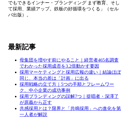
でもできるインナー・ブランディング まず教育、そし
て採用、業績アップ。鉄板の好循環をつくる」（セル
バ出版）。
最新記事
母集団を増やす前にやること｜経営者465名調査
でわかった採用成否を3.2倍動かす要因
採用マーケティングと採用広報の違い｜結論ほぼ
同じ、本当の差は「計画」に出る
採用戦略の立て方｜5つの手順とフレームワー
ク、中小企業の成功事例
採用ブランディングの誤解7つ｜提唱者・深澤了
が原義から正す
共感採用とは？限界と「共鳴採用」への進化を第
一人者が解説